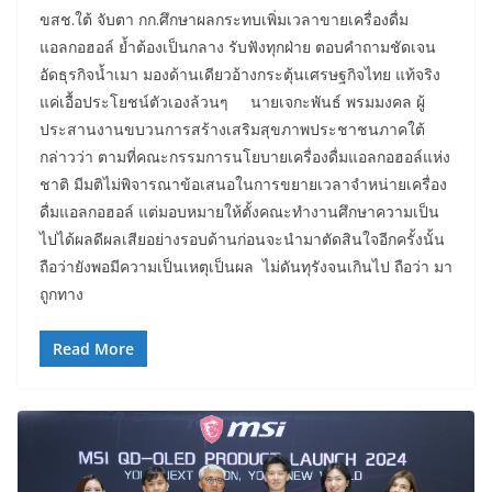
ขสช.ใต้ จับตา กก.ศึกษาผลกระทบเพิ่มเวลาขายเครื่องดื่ม
แอลกอฮอล์ ย้ำต้องเป็นกลาง รับฟังทุกฝ่าย ตอบคำถามชัดเจน
อัดธุรกิจน้ำเมา มองด้านเดียวอ้างกระตุ้นเศรษฐกิจไทย แท้จริง
แค่เอื้อประโยชน์ตัวเองล้วนๆ นายเจกะพันธ์ พรมมงคล ผู้
ประสานงานขบวนการสร้างเสริมสุขภาพประชาชนภาคใต้
กล่าวว่า ตามที่คณะกรรมการนโยบายเครื่องดื่มแอลกอฮอล์แห่ง
ชาติ มีมติไม่พิจารณาข้อเสนอในการขยายเวลาจำหน่ายเครื่อง
ดื่มแอลกอฮอล์ แต่มอบหมายให้ตั้งคณะทำงานศึกษาความเป็น
ไปได้ผลดีผลเสียอย่างรอบด้านก่อนจะนำมาตัดสินใจอีกครั้งนั้น
ถือว่ายังพอมีความเป็นเหตุเป็นผล ไม่ดันทุรังจนเกินไป ถือว่า มา
ถูกทาง
Read More