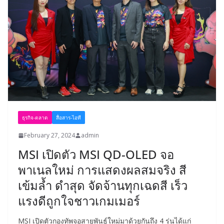
ธุรกิจ-ตลาด
สื่อสาร-ไอที
February 27, 2024
admin
MSI เปิดตัว MSI QD-OLED จอ
พาเนลใหม่ การแสดงผลสมจริง สี
เข้มล้ำ ดำสุด จัดจ้านทุกเฉดสี เร็ว
แรงดีถูกใจชาวเกมเมอร์
MSI เปิดตัวกองทัพจอสายพันธุ์ใหม่มาด้วยกันถึง 4 รุ่นได้แก่