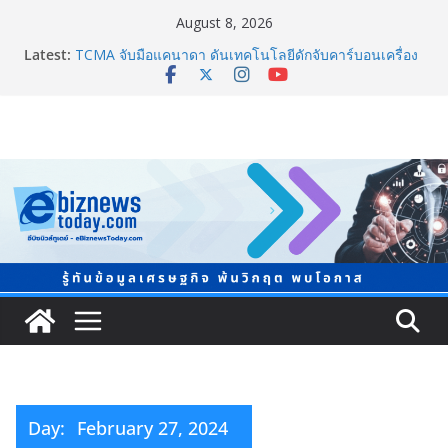
August 8, 2026
Latest:
TCMA จับมือแคนาดา ดันเทคโนโลยีดักจับคาร์บอนเครื่อง
แรกในไทย ปูทางอุตสาหกรรมปูนซีเมนต์สู่ Net Zero 2050
แพทย์เผย โรคไม่ติดต่อเรื้อรัง NCDs คร่าชีวิตคนไทยก่อน
วัยอันควร ทำสูญเสียทางเศรษฐกิจมหาศาล 1.6 ล้านล้าน
บาทต่อปี
ภาครัฐ-เอกชนจับมือสัมมนาใหญ่ ยกระดับอุตสาหกรรมเซ
รามิกไทยสู่สากล พร้อมชวนผู้ประกอบไทยร่วมงาน
“Ceramics Vietnam & Stone Vietnam 2026”
อลิอันซ์ อยุธยา ส่งเสริมคนไทยเตรียมพร้อมรับมือวิกฤต
เปิดพื้นที่ “Level Up the Care by Allianz Ayudhya
นิทรรศการยกระดับ…ความเป็นห่วง” ในงาน Hug
HeartYai
Guangzhou Yinghao School เผยวิสัยทัศน์การศึกษาที่
พร้อมรับอนาคต
Day:
February 27, 2024