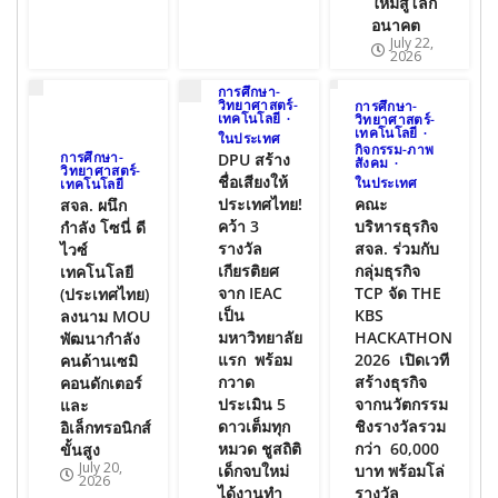
ใหม่สู่โลก
อนาคต
July 22,
2026
การศึกษา-
วิทยาศาสตร์-
การศึกษา-
เทคโนโลยี
วิทยาศาสตร์-
เทคโนโลยี
ในประเทศ
กิจกรรม-ภาพ
การศึกษา-
DPU สร้าง
สังคม
วิทยาศาสตร์-
ชื่อเสียงให้
ในประเทศ
เทคโนโลยี
คณะ
ประเทศไทย!
สจล. ผนึก
บริหารธุรกิจ
คว้า 3
กำลัง โซนี่ ดี
สจล. ร่วมกับ
รางวัล
ไวซ์
กลุ่มธุรกิจ
เกียรติยศ
เทคโนโลยี
TCP จัด THE
จาก IEAC
(ประเทศไทย)
KBS
เป็น
ลงนาม MOU
HACKATHON
มหาวิทยาลัย
พัฒนากำลัง
2026 เปิดเวที
แรก พร้อม
คนด้านเซมิ
สร้างธุรกิจ
กวาด
คอนดักเตอร์
จากนวัตกรรม
ประเมิน 5
และ
ชิงรางวัลรวม
ดาวเต็มทุก
อิเล็กทรอนิกส์
กว่า 60,000
หมวด ชูสถิติ
ขั้นสูง
July 20,
บาท พร้อมโล่
เด็กจบใหม่
2026
รางวัล
ได้งานทำ