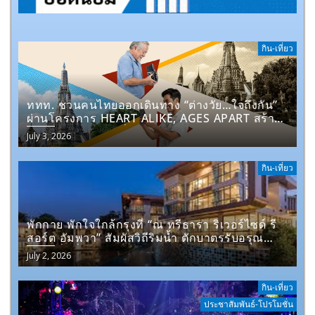
กิน-เที่ยว
ททท. ชวนคนไทยออกเดินทาง “ต่างวัย…ใจถึงกัน”
ผ่านโครงการ HEART ALIKE, AGES APART สร้าง
ความทรงจำร่วม เชื่อมสายใยระหว่างรุ่น ผ่านการ
July 3, 2026
ท่องเที่ยวในมุมมองที่แตกต่าง
กิน-เที่ยว
พักกาย พักใจใกล้กรุงที่ “ณ ทรีธารา ริเวอร์ไซด์ รี
สอร์ต อัมพวา” สัมผัสวิถีริมน้ำ ตักบาตรรับอรุณ
พร้อมดื่มด่ำเสน่ห์สมุทรสงคราม
July 2, 2026
กิน-เที่ยว
ประชาสัมพันธ์-โปรโมชั่น