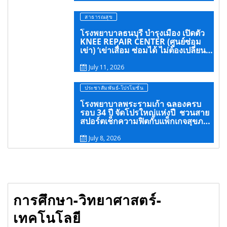
สาธารณสุข
โรงพยาบาลธนบุรี บำรุงเมือง เปิดตัว
KNEE REPAIR CENTER (ศูนย์ซ่อม
เข่า) ‘เข่าเสื่อม ซ่อมได้ ไม่ต้องเปลี่ยน
เข่า’
July 11, 2026
ประชาสัมพันธ์-โปรโมชั่น
โรงพยาบาลพระรามเก้า ฉลองครบ
รอบ 34 ปี จัดโปรใหญ่แห่งปี ชวนสาย
สปอร์ตเช็กความฟิตกับแพ็กเกจสุขภาพ
ลดสูงสุดกว่า 60% ครอบคลุมกว่า 70
รายการ
July 8, 2026
การศึกษา-วิทยาศาสตร์-
เทคโนโลยี