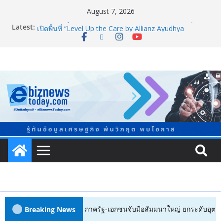
August 7, 2026
Latest:
อลิอันซ์ อยุธยา ส่งเสริมคนไทยเตรียมพร้อมรับมือวิกฤต
เปิดพื้นที่ “Level Up the Care by Allianz Ayudhya
นิทรรศการยกระดับ…ความเป็นห่วง” ในงาน Hug
HeartYai
Guangzhou Yinghao School เผยวิสัยทัศน์การศึกษาที่
พร้อมรับอนาคต
TCMA จับมือแคนาดา ดันเทคโนโลยีดักจับคาร์บอนเครื่อง
แรกในไทย ปูทางอุตสาหกรรมปูนซีเมนต์สู่ Net Zero 2050
แพทย์เผย โรคไม่ติดต่อเรื้อรัง NCDs คร่าชีวิตคนไทยก่อน
วัยอันควร ทำสูญเสียทางเศรษฐกิจมหาศาล 1.6 ล้านล้าน
บาทต่อปี
ภาครัฐ-เอกชนจับมือสัมมนาใหญ่ ยกระดับอุตสาหกรรมเซ
รามิกไทยสู่สากล พร้อมชวนผู้ประกอบไทยร่วมงาน
“Ceramics Vietnam & Stone Vietnam 2026”
ครัฐ-เอกชนจับมือสัมมนาใหญ่ ยกระดับอุตสาหกรรมเซรามิกไทยสู่สากล พ
Breaking News