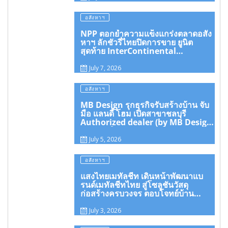
อสังหาฯ
NPP ตอกย้ำความแข็งแกร่งตลาดอสัง
หาฯ ลักชัวรี่ไทยปิดการขาย ยูนิต
สุดท้าย InterContinental
Residences หัวหิน
July 7, 2026
อสังหาฯ
MB Design รุกธุรกิจรับสร้างบ้าน จับ
มือ แลนดี้ โฮม เปิดสาขาชลบุรี
Authorized dealer (by MB Design)
แห่งแรกในภาคตะวันออก
July 5, 2026
อสังหาฯ
แสงไทยเมทัลชีท เดินหน้าพัฒนาแบ
รนด์เมทัลชีทไทย สู่โซลูชันวัสดุ
ก่อสร้างครบวงจร ตอบโจทย์บ้าน
อาคาร และพลังงานสะอาด
July 3, 2026