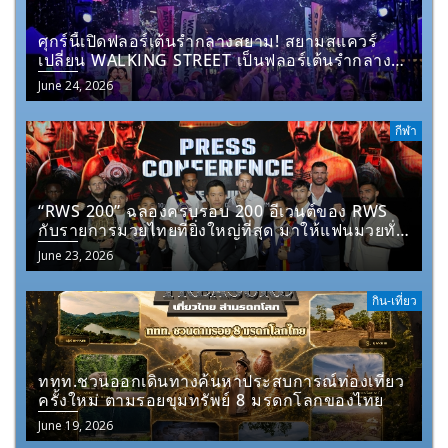
ศุกร์นี้เปิดฟลอร์เต้นรำกลางสยาม! สยามสแควร์
เปลี่ยน WALKING STREET เป็นฟลอร์เต้นรำกลาง
เมือง กับงาน “SIAM SQUARE FULL MOON
June 24, 2026
DANCE”
กีฬา
“RWS 200” ฉลองครบรอบ 200 อีเวนต์ของ RWS
กับรายการมวยไทยที่ยิ่งใหญ่ที่สุด มาให้แฟนมวยทั่ว
โลกได้รับชม
June 23, 2026
กิน-เที่ยว
ททท.ชวนออกเดินทางค้นหาประสบการณ์ท่องเที่ยว
ครั้งใหม่ ตามรอยขุมทรัพย์ 8 มรดกโลกของไทย
June 19, 2026