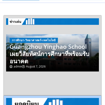
ธุรกิจ-ตลาด
TCMA จับมือแคนาดา ดัน
แ
เทคโนโลยีดักจับคาร์บอนเครื่อง
แรกในไทย ปูทางอุตสาหกรรม
ปูนซีเมนต์สู่ Net Zero 2050
admin
August 6, 2026