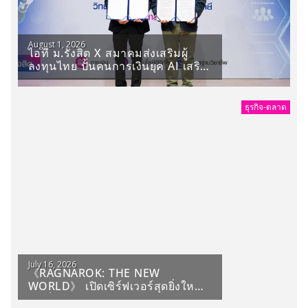
August 1, 2026
ไอที ม.รังสิต X สมาคมส่งเสริมผู้
ลงทุนไทย ปั้นคนการเงินยุค AI เสริม
อาวุธข้อมูล -วิเคราะห์- ตลาดทุน
ธุรกิจ-ตลาด
July 16, 2026
《RAGNAROK: THE NEW
WORLD》 เปิดเซิร์ฟเวอร์สุดยิ่งใหญ่
จัดเต็มกิจกรรมฉลองเปิดเกม