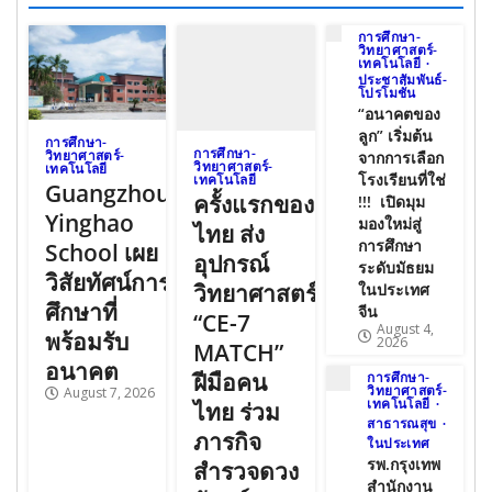
การศึกษา-
วิทยาศาสตร์-
เทคโนโลยี
ประชาสัมพันธ์-
โปรโมชั่น
“อนาคตของ
ลูก” เริ่มต้น
การศึกษา-
การศึกษา-
วิทยาศาสตร์-
จากการเลือก
วิทยาศาสตร์-
เทคโนโลยี
โรงเรียนที่ใช่
เทคโนโลยี
Guangzhou
ครั้งแรกของ
!!! เปิดมุม
Yinghao
มองใหม่สู่
ไทย ส่ง
การศึกษา
School เผย
อุปกรณ์
ระดับมัธยม
วิสัยทัศน์การ
วิทยาศาสตร์
ในประเทศ
ศึกษาที่
จีน
“CE-7
August 4,
พร้อมรับ
2026
MATCH”
อนาคต
ฝีมือคน
การศึกษา-
วิทยาศาสตร์-
August 7, 2026
เทคโนโลยี
ไทย ร่วม
สาธารณสุข
ภารกิจ
ในประเทศ
รพ.กรุงเทพ
สำรวจดวง
สำนักงาน