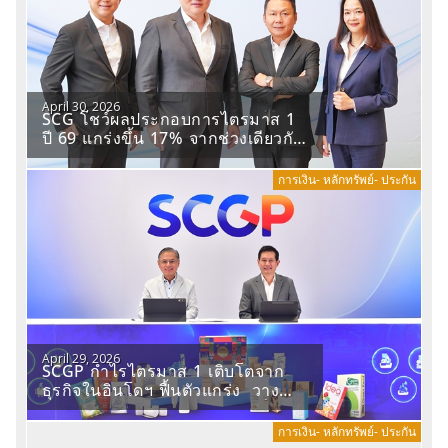
April 30, 2026
SCG โชว์ผลประกอบการไตรมาส 1
ปี 69 แกร่งขึ้น 17% จากช่วงเดียวกัน
ของปีก่อน
การเงิน- หลักทรัพย์- ประกัน
April 29, 2026
SCGP กำไรไตรมาส 1 เติบโตจาก
ธุรกิจในอินโดฯ ฟื้นตัวแกร่ง วาง
กลยุทธ์เชิงรุกบริหารความต่อเนื่อง
รับมือความผันผวน
การเงิน- หลักทรัพย์- ประกัน