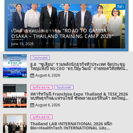
กีฬา
เปิดค่ายฟุตบอลเยาวชน “ROAD TO GAMBA
OSAKA – THAILAND TRAINING CAMP 2026”
June 18, 2026
ในประเทศ
8.8 “ซูเลียน” รวมพลังนักธุรกิจทั่วประเทศ จัดประชุม
ใหญ่แห่งปี พบ CEO “ดร.ปิยะวัฒน์” ถ่ายทอดวิสัยทัศน์
ธุรกิจ พร้อมฟรีคอนเสิร์ต “โชค รถแห่” ยกวง
August 6, 2026
ธุรกิจ-ตลาด
ในประเทศ
สตาร์ทวันนี้ Franchise Expo Thailand & TESE 2026
พบทัพธุรกิจ&แฟรนไชส์ ซัพพลายเออร์สินค้า ลดใหญ่
กว่า 250 บูธ คาดเงินสะพัด 220 ลบ.
August 6, 2026
ธุรกิจ-ตลาด
Thailand LAB INTERNATIONAL 2026 ผนึก
Bio+HealthTech INTERNATIONAL และ
FutureCHEM INTERNATIONAL เปิดเวที AI ขับ