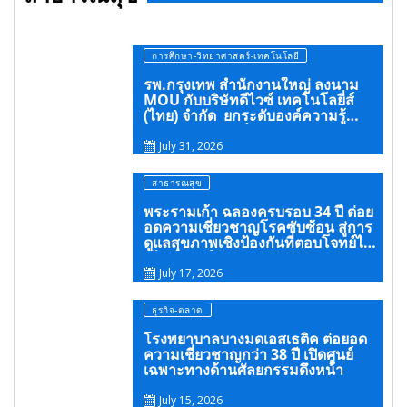
การศึกษา-วิทยาศาสตร์-เทคโนโลยี
รพ.กรุงเทพ สำนักงานใหญ่ ลงนาม
MOU กับบริษัทดีไวซ์ เทคโนโลยี่ส์
(ไทย) จำกัด ยกระดับองค์ความรู้
พัฒนาศัลยแพทย์ และมาตรฐานการ
รักษา
July 31, 2026
สาธารณสุข
พระรามเก้า ฉลองครบรอบ 34 ปี ต่อย
อดความเชี่ยวชาญโรคซับซ้อน สู่การ
ดูแลสุขภาพเชิงป้องกันที่ตอบโจทย์ไลฟ์
สไตล์ ภายใต้แนวคิด “SELF-CARE IS
HEALTHCARE”
July 17, 2026
ธุรกิจ-ตลาด
โรงพยาบาลบางมดเอสเธติค ต่อยอด
ความเชี่ยวชาญกว่า 38 ปี เปิดศูนย์
เฉพาะทางด้านศัลยกรรมดึงหน้า
July 15, 2026