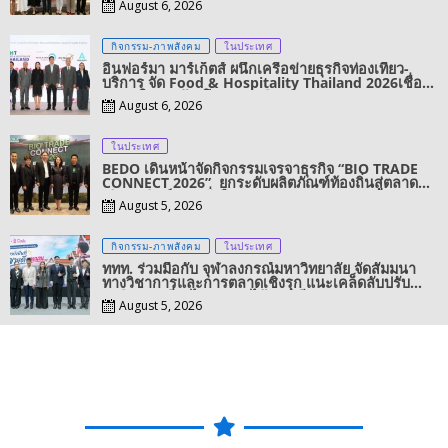
August 6, 2026
เคลื่อนนวัตกรรมวิทยาศาสตร์และสุขภาพ
กิจกรรม-ภาพสังคม
ในประเทศ
อินฟอร์มา มาร์เก็ตส์ ผนึกเครือข่ายธุรกิจท่องเที่ยว-
บริการ จัด Food & Hospitality Thailand 2026เชื่อม
4 งานใหญ่ สร้างโอกาสธุรกิจครบวงจร
August 6, 2026
ในประเทศ
BEDO เดินหน้าจัดกิจกรรมเจรจาธุรกิจ “BIO TRADE
CONNECT 2026” ยกระดับผลิตภัณฑ์ท้องถิ่นสู่ตลาด
เชิงพาณิชย์อย่างยั่งยืน
August 5, 2026
กิจกรรม-ภาพสังคม
ในประเทศ
ททท. ร่วมมือกับ จุฬาลงกรณ์มหาวิทยาลัย จัดสัมมนา
ทางวิชาการและการตลาดเชิงรุก แนะเคล็ดลับปรับ
ธุรกิจท่องเที่ยวไทย “ขายได้ ขายดี ขายนาน”
August 5, 2026