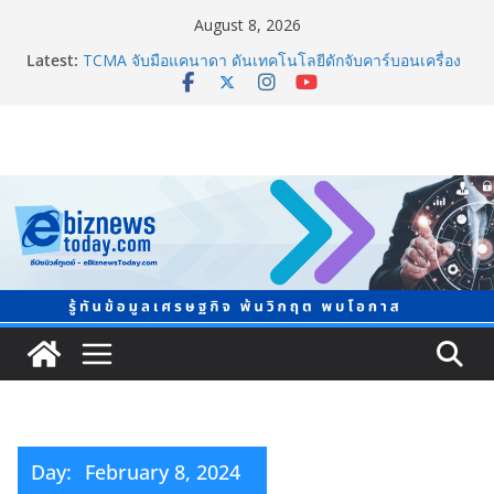
August 8, 2026
Latest:
TCMA จับมือแคนาดา ดันเทคโนโลยีดักจับคาร์บอนเครื่อง
แรกในไทย ปูทางอุตสาหกรรมปูนซีเมนต์สู่ Net Zero 2050
แพทย์เผย โรคไม่ติดต่อเรื้อรัง NCDs คร่าชีวิตคนไทยก่อน
วัยอันควร ทำสูญเสียทางเศรษฐกิจมหาศาล 1.6 ล้านล้าน
บาทต่อปี
ภาครัฐ-เอกชนจับมือสัมมนาใหญ่ ยกระดับอุตสาหกรรมเซ
รามิกไทยสู่สากล พร้อมชวนผู้ประกอบไทยร่วมงาน
“Ceramics Vietnam & Stone Vietnam 2026”
อลิอันซ์ อยุธยา ส่งเสริมคนไทยเตรียมพร้อมรับมือวิกฤต
เปิดพื้นที่ “Level Up the Care by Allianz Ayudhya
นิทรรศการยกระดับ…ความเป็นห่วง” ในงาน Hug
HeartYai
Guangzhou Yinghao School เผยวิสัยทัศน์การศึกษาที่
พร้อมรับอนาคต
Day:
February 8, 2024