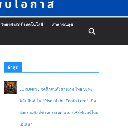
-วิทยาศาสตร์-เทคโนโลยี
สาธารณสุข
ล่าสุด
LORDNINE จัดศึกคนดังสายเกม ไทย ปะทะ
ฟิลิปปินส์ ใน "Rise of the Tenth Lord" เปิด
สงครามกิลด์ข้ามประเทศ ฉลองเซิร์ฟเวอร์ใหม่
เฮเลนา