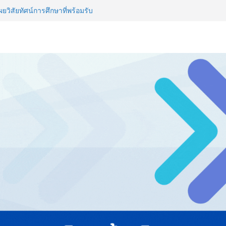
วิสัยทัศน์การศึกษาที่พร้อมรับ
ไทย ปะทะ ฟิลิปปินส์ ใน “Rise of
ลด์ข้ามประเทศ ฉลองเซิร์ฟเวอร์
 NCDs คร่าชีวิตคนไทยก่อนวัยอันควร
 1.6 ล้านล้านบาทต่อปี
ญ่ ยกระดับอุตสาหกรรมเซรามิกไทย
ยร่วมงาน “Ceramics Vietnam &
รียมพร้อมรับมือวิกฤต เปิดพื้นที่
nz Ayudhya นิทรรศการยกระดับ…
artYai