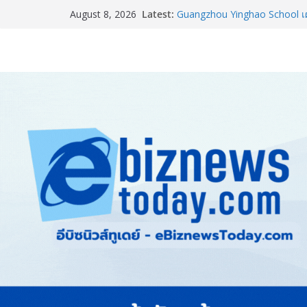
Latest:
Guangzhou Yinghao School เผย
August 8, 2026
อนาคต
LORDNINE จัดศึกคนดังสายเกม 
the Tenth Lord” เปิดสงครามกิ
ใหม่ เฮเลนา
แพทย์เผย โรคไม่ติดต่อเรื้อรัง
ทำสูญเสียทางเศรษฐกิจมหาศาล
ภาครัฐ-เอกชนจับมือสัมมนาให
สู่สากล พร้อมชวนผู้ประกอบไท
Stone Vietnam 2026”
อลิอันซ์ อยุธยา ส่งเสริมคนไทยเต
“Level Up the Care by Allia
ความเป็นห่วง” ในงาน Hug He