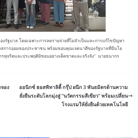
จของรัฐบาล โดยเฉพาะการลดรายจ่ายที่ไม่จำเป็นและการแก้ไขปัญหา
มโอกาสการออมของประชาชน พร้อมขอบคุณเจตนาดีของรัฐบาลที่มีนโย
ัดการทุจริตและประพฤติมิชอบอย่างเด็ดขาดและจริงจัง” นายธนากร
ยมจอง
ออนิกซ์ ฮอสพิทาลิตี้ กรุ๊ป ผนึก 3 พันธมิตรด้านความ
ยั่งยืนระดับโลกมุ่งสู่ “นวัตกรรมสีเขียว” พร้อมเปลี่ยน
โรงแรมให้ยั่งยืนด้วยเทคโนโลยี