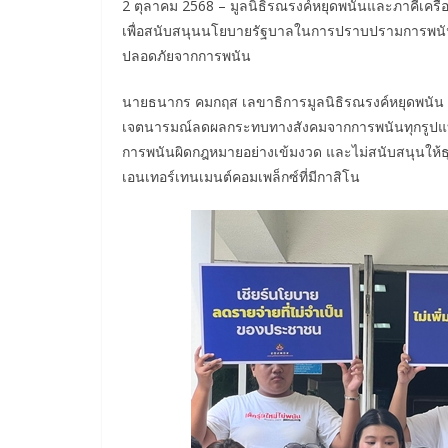
2 ตุลาคม 2568 – มูลนิธิรณรงค์หยุดพนันและภาคีเครือ
เพื่อสนับสนุนนโยบายรัฐบาลในการปราบปรามการพนันทุกร
ปลอดภัยจากการพนัน
นายธนากร คมกฤส เลขาธิการมูลนิธิรณรงค์หยุดพนัน ก
เจตนารมณ์ลดผลกระทบทางสังคมจากการพนันทุกรูปแ
การพนันผิดกฎหมายอย่างเข้มงวด และไม่สนับสนุนให้ธ
เอนเทอร์เทนเมนต์คอมเพล็กซ์ที่มีกาสิโน