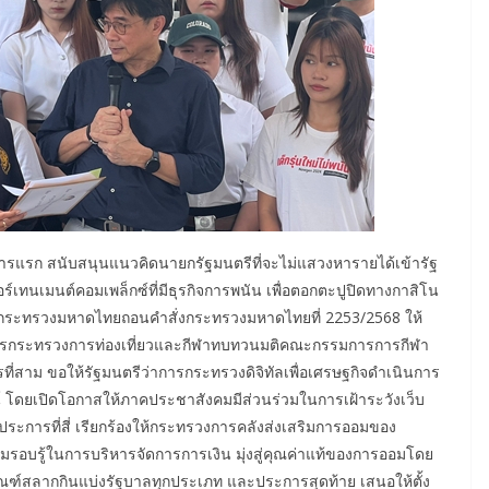
ประการแรก สนับสนุนแนวคิดนายกรัฐมนตรีที่จะไม่แสวงหารายได้เข้ารัฐ
์เทนเมนต์คอมเพล็กซ์ที่มีธุรกิจการพนัน เพื่อตอกตะปูปิดทางกาสิโน
่าการกระทรวงมหาดไทยถอนคำสั่งกระทรวงมหาดไทยที่ 2253/2568 ให้
่าการกระทรวงการท่องเที่ยวและกีฬาทบทวนมติคณะกรรมการการกีฬา
ที่สาม ขอให้รัฐมนตรีว่าการกระทรวงดิจิทัลเพื่อเศรษฐกิจดำเนินการ
 โดยเปิดโอกาสให้ภาคประชาสังคมมีส่วนร่วมในการเฝ้าระวังเว็บ
ประการที่สี่ เรียกร้องให้กระทรวงการคลังส่งเสริมการออมของ
บรู้ในการบริหารจัดการการเงิน มุ่งสู่คุณค่าแท้ของการออมโดย
ตภัณฑ์สลากกินแบ่งรัฐบาลทุกประเภท และประการสุดท้าย เสนอให้ตั้ง