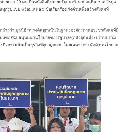
ข่ายกว่า 20 คน ยื่นหนังสือถึงนายกรัฐมนตรี นายอนุทิน ชาญวีรกูล
ูปแบบ พร้อมเสนอ 5 ข้อเรียกร้องเร่งด่วนเพื่อสร้างสังคมที่
ล่าวว่า มูลนิธิรณรงค์หยุดพนันในฐานะองค์กรภาคประชาสังคมที่มี
บบขอสนับสนุนแนวนโยบายของรัฐบาลชุดปัจจุบันที่จะปราบปราม
ุรกิจการพนันเป็นธุรกิจที่ถูกกฎหมาย โดยเฉพาะการคัดค้านนโยบาย