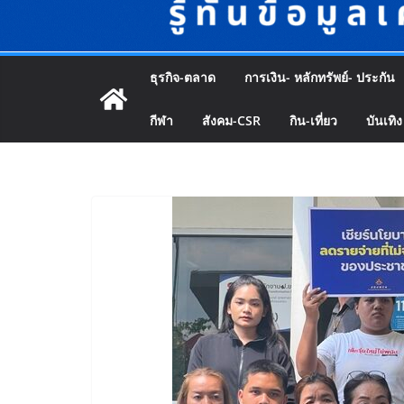
ธุรกิจ-ตลาด
การเงิน- หลักทรัพย์- ประกัน
กีฬา
สังคม-CSR
กิน-เที่ยว
บันเทิง