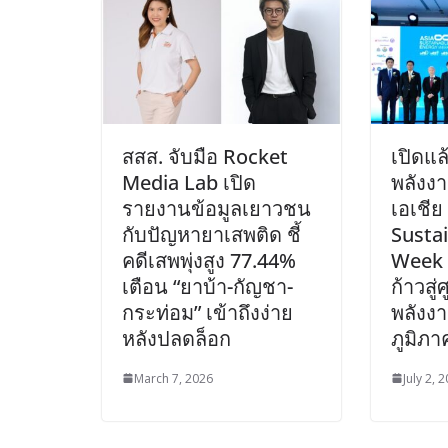
สสส. จับมือ Rocket
เปิดแ
Media Lab เปิด
พลังงา
รายงานข้อมูลเยาวชน
เอเชีย
กับปัญหายาเสพติด ชี้
Susta
คดีเสพพุ่งสูง 77.44%
Week 
เตือน “ยาบ้า-กัญชา-
ก้าวสู่
กระท่อม” เข้าถึงง่าย
พลังง
หลังปลดล็อก
ภูมิภา
March 7, 2026
July 2, 