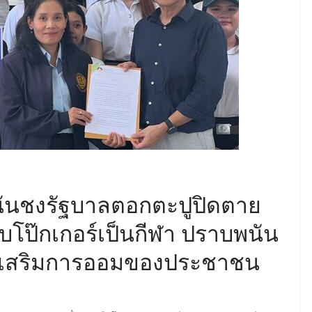
นันชงรัฐบาลตอกตะปูปิดตาย
ยุบโป๊กเกอร์เป็นกีฬา ปราบพนัน
่งเสริมการออมของประชาชน