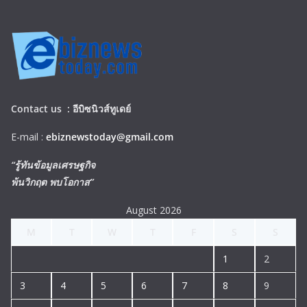
Contact us :
อีบิซนิวส์ทูเดย์
E-mail :
ebiznewstoday@gmail.com
“รู้ทันข้อมูลเศรษฐกิจ
พ้นวิกฤต พบโอกาส”
August 2026
M
T
W
T
F
S
S
1
2
3
4
5
6
7
8
9