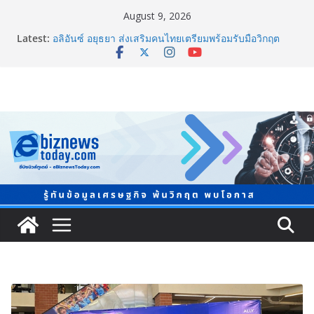
August 9, 2026
ภาครัฐ-เอกชนจับมือสัมมนาใหญ่ ยกระดับอุตสาหกรรมเซ
Latest:
รามิกไทยสู่สากล พร้อมชวนผู้ประกอบไทยร่วมงาน
“Ceramics Vietnam & Stone Vietnam 2026”
อลิอันซ์ อยุธยา ส่งเสริมคนไทยเตรียมพร้อมรับมือวิกฤต
เปิดพื้นที่ “Level Up the Care by Allianz Ayudhya
นิทรรศการยกระดับ…ความเป็นห่วง” ในงาน Hug
HeartYai
ยิ่งใหญ่ Thailand e-Commerce Expo 2026 ผนึกกว่า 50
พันธมิตร ปั้นผู้ประกอบการไทยสู่ตลาดโลก คาดเงินสะพัด
กว่า 300 ล้านบาท
LORDNINE จัดศึกคนดังสายเกม ไทย ปะทะ ฟิลิปปินส์ ใน
“Rise of the Tenth Lord” เปิดสงครามกิลด์ข้ามประเทศ
ฉลองเซิร์ฟเวอร์ใหม่ เฮเลนา
แพทย์เผย โรคไม่ติดต่อเรื้อรัง NCDs คร่าชีวิตคนไทยก่อน
วัยอันควร ทำสูญเสียทางเศรษฐกิจมหาศาล 1.6 ล้านล้าน
บาทต่อปี