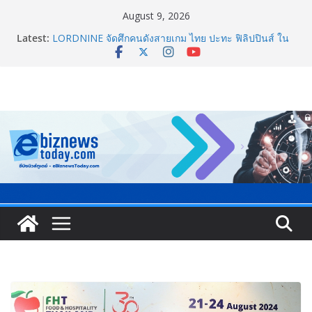
August 9, 2026
Latest:
ยิ่งใหญ่ Thailand e-Commerce Expo 2026 ผนึกกว่า 50
พันธมิตร ปั้นผู้ประกอบการไทยสู่ตลาดโลก คาดเงินสะพัด
กว่า 300 ล้านบาท
LORDNINE จัดศึกคนดังสายเกม ไทย ปะทะ ฟิลิปปินส์ ใน
“Rise of the Tenth Lord” เปิดสงครามกิลด์ข้ามประเทศ
ฉลองเซิร์ฟเวอร์ใหม่ เฮเลนา
“ทรงศักดิ์” ประชุมร่างแผน สสส. ปี 70 เน้นขยายงานสร้าง
เสริมสุขภาพรายจังหวัด หนุนวาระกลาง “ขับเคลื่อนใช้
ข้อมูลเชิงพื้นที่” เล็งวัดผลได้ภายใน 1 ปี
จับตาการตลาดบุหรี่ไฟฟ้าผ่านโลกโซเซียล
ชวนโหวต “People’s Choice Awards” ดันผู้บริโภคร่วม
ตัดสินสุดยอดบริษัทอสังหาฯ และเอเจนต์ที่ชื่นชอบแห่งปี
2026