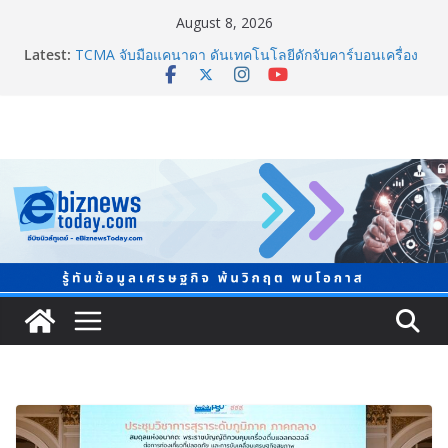
August 8, 2026
Latest:
TCMA จับมือแคนาดา ดันเทคโนโลยีดักจับคาร์บอนเครื่อง
แรกในไทย ปูทางอุตสาหกรรมปูนซีเมนต์สู่ Net Zero 2050
แพทย์เผย โรคไม่ติดต่อเรื้อรัง NCDs คร่าชีวิตคนไทยก่อน
วัยอันควร ทำสูญเสียทางเศรษฐกิจมหาศาล 1.6 ล้านล้าน
บาทต่อปี
ภาครัฐ-เอกชนจับมือสัมมนาใหญ่ ยกระดับอุตสาหกรรมเซ
รามิกไทยสู่สากล พร้อมชวนผู้ประกอบไทยร่วมงาน
“Ceramics Vietnam & Stone Vietnam 2026”
อลิอันซ์ อยุธยา ส่งเสริมคนไทยเตรียมพร้อมรับมือวิกฤต
เปิดพื้นที่ “Level Up the Care by Allianz Ayudhya
นิทรรศการยกระดับ…ความเป็นห่วง” ในงาน Hug
HeartYai
Guangzhou Yinghao School เผยวิสัยทัศน์การศึกษาที่
พร้อมรับอนาคต