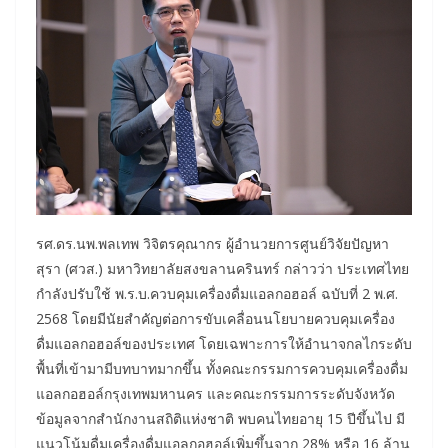
รศ.ดร.นพ.พลเทพ วิจิตรคุณากร ผู้อำนวยการศูนย์วิจัยปัญหา
สุรา (ศวส.) มหาวิทยาลัยสงขลานครินทร์ กล่าวว่า ประเทศไทย
กำลังปรับใช้ พ.ร.บ.ควบคุมเครื่องดื่มแอลกอฮอล์ ฉบับที่ 2 พ.ศ.
2568 โดยมีนัยสำคัญต่อการขับเคลื่อนนโยบายควบคุมเครื่อง
ดื่มแอลกอฮอล์ของประเทศ โดยเฉพาะการให้อำนาจกลไกระดับ
พื้นที่เข้ามามีบทบาทมากขึ้น ทั้งคณะกรรมการควบคุมเครื่องดื่ม
แอลกอฮอล์กรุงเทพมหานคร และคณะกรรมการระดับจังหวัด
ข้อมูลจากสำนักงานสถิติแห่งชาติ พบคนไทยอายุ 15 ปีขึ้นไป มี
แนวโน้มดื่มเครื่องดื่มแอลกอฮอล์เพิ่มขึ้นจาก 28% หรือ 16 ล้าน