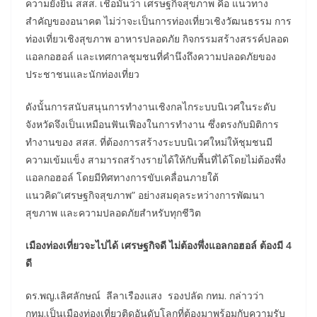
ความยั่งยืน สสส. เชื่อมั่นว่า เศรษฐกิจสุขภาพ คือ แนวทาง
สำคัญของอนาคต ไม่ว่าจะเป็นการท่องเที่ยวเชิงวัฒนธรรม การ
ท่องเที่ยวเชิงสุขภาพ อาหารปลอดภัย กิจกรรมสร้างสรรค์ปลอด
แอลกอฮอล์ และเทศกาลชุมชนที่คำนึงถึงความปลอดภัยของ
ประชาชนและนักท่องเที่ยว
ดังนั้นการสนับสนุนการทำงานเชิงกลไกระบบนิเวศในระดับ
จังหวัดจึงเป็นเหมือนฟันเฟืองในการทำงาน ซึ่งตรงกับมิติการ
ทำงานของ สสส. ที่ต้องการสร้างระบบนิเวศใหม่ให้ชุมชนมี
ความเข้มแข็ง สามารถสร้างรายได้ให้กับพื้นที่ได้โดยไม่ต้องพึ่ง
แอลกอฮอล์ โดยมีทิศทางการขับเคลื่อนภายใต้
แนวคิด”เศรษฐกิจสุขภาพ” อย่างสมดุลระหว่างการพัฒนา
สุขภาพ และความปลอดภัยสำหรับทุกชีวิต
เมืองท่องเที่ยวจะไปได้ เศรษฐกิจดี ไม่ต้องพึ่งแอลกอฮอล์ ต้องมี 4
ดี
ดร.พญ.เลิศลักษณ์ ลีลาเรืองแสง รองปลัด กทม. กล่าวว่า
กทม.เป็นเมืองท่องเที่ยวติดอันดับโลกที่ต้องมาพร้อมกับความรับ