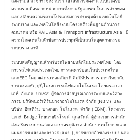
ถึงความสำเร็จการจัดงานว่า ไฮไลท์การจัดงานในปีนี้ได้รับ
ความร่วมมือหลายหน่วยงานทั้งภาครัฐเอกชน ในการถ่ายทอด
แลกเปลี่ยนความรู้ผ่านโปรแกรมการประชุมด้านเทคโนโลยี
ระบบราง และเทคโนโลยีระบบโครงสร้างพื้นฐานด้านการ
คมนาคม หรือ RAIL Asia & Transport Infrastructure Asia มี
ความโดดเด่นในหัวข้อการประชุมที่เป็นสนในอุตสาหกรรม
ระบบราง อาทิ
ระบบส่งสัญญาณสำหรับรถไฟสายหลักในประเทศไทย โดย
การรถไฟแห่งประเทศไทย,การลดคาร์บอนในประเทศไทย
และEEC โดย ผศ.ดร.เทอดเกียรติ ลิมปิทีปราการ มหาวิทยาลัย
ราชมงคลธัญบุรี,โครงการรถไฟและโมโนเรล โดยดร.อาวา
เดห์ อับเดล บาเซส ผู้จัดการฝ่ายบูรณาการระบบและวิศวะ
กรรม บริษัทนอร์เทิร์นบางกอกโมโนเรล จำกัด (NBM) และ
บริษัท อีสเทิร์น บางกอก โมโนเรล จำกัด ( EBM), โครงการ
Land Bridge โดยนายจิรโรจน์ สุกลรัตน์ ผู้อำนวยการสำนัก
ส่งเสริมระบบขนส่งและจราจรภูมิภาค สำนักงานนโยบายและ
แผนการขนส่งและจราจร (สนข.) ,การขยายตัวของระบบขนส่ง