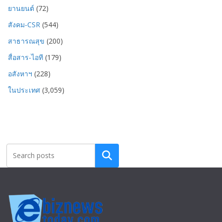
ยานยนต์
(72)
สังคม-CSR
(544)
สาธารณสุข
(200)
สื่อสาร-ไอที
(179)
อสังหาฯ
(228)
ในประเทศ
(3,059)
Search