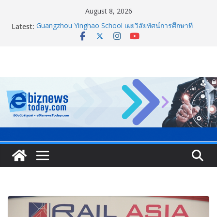
August 8, 2026
Latest:
Guangzhou Yinghao School เผยวิสัยทัศน์การศึกษาที่
พร้อมรับอนาคต
TCMA จับมือแคนาดา ดันเทคโนโลยีดักจับคาร์บอนเครื่อง
แรกในไทย ปูทางอุตสาหกรรมปูนซีเมนต์สู่ Net Zero 2050
แพทย์เผย โรคไม่ติดต่อเรื้อรัง NCDs คร่าชีวิตคนไทยก่อน
วัยอันควร ทำสูญเสียทางเศรษฐกิจมหาศาล 1.6 ล้านล้าน
บาทต่อปี
ภาครัฐ-เอกชนจับมือสัมมนาใหญ่ ยกระดับอุตสาหกรรมเซ
รามิกไทยสู่สากล พร้อมชวนผู้ประกอบไทยร่วมงาน
“Ceramics Vietnam & Stone Vietnam 2026”
อลิอันซ์ อยุธยา ส่งเสริมคนไทยเตรียมพร้อมรับมือวิกฤต
เปิดพื้นที่ “Level Up the Care by Allianz Ayudhya
นิทรรศการยกระดับ…ความเป็นห่วง” ในงาน Hug
HeartYai