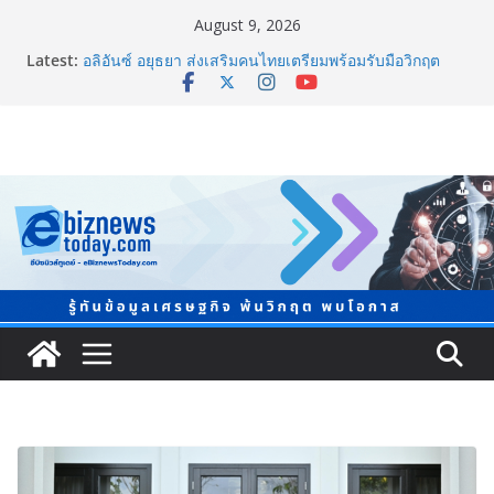
August 9, 2026
Latest:
อลิอันซ์ อยุธยา ส่งเสริมคนไทยเตรียมพร้อมรับมือวิกฤต
เปิดพื้นที่ “Level Up the Care by Allianz Ayudhya
นิทรรศการยกระดับ…ความเป็นห่วง” ในงาน Hug
HeartYai
ยิ่งใหญ่ Thailand e-Commerce Expo 2026 ผนึกกว่า 50
พันธมิตร ปั้นผู้ประกอบการไทยสู่ตลาดโลก คาดเงินสะพัด
กว่า 300 ล้านบาท
LORDNINE จัดศึกคนดังสายเกม ไทย ปะทะ ฟิลิปปินส์ ใน
“Rise of the Tenth Lord” เปิดสงครามกิลด์ข้ามประเทศ
ฉลองเซิร์ฟเวอร์ใหม่ เฮเลนา
แพทย์เผย โรคไม่ติดต่อเรื้อรัง NCDs คร่าชีวิตคนไทยก่อน
วัยอันควร ทำสูญเสียทางเศรษฐกิจมหาศาล 1.6 ล้านล้าน
บาทต่อปี
ภาครัฐ-เอกชนจับมือสัมมนาใหญ่ ยกระดับอุตสาหกรรมเซ
รามิกไทยสู่สากล พร้อมชวนผู้ประกอบไทยร่วมงาน
“Ceramics Vietnam & Stone Vietnam 2026”