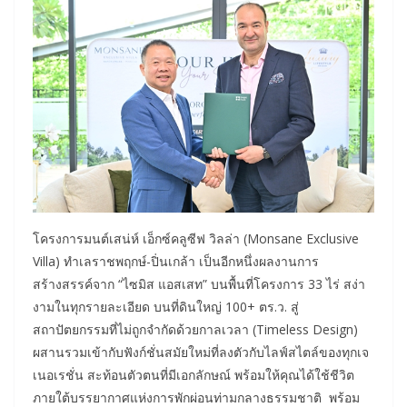
โครงการมนต์เสน่ห์ เอ็กซ์คลูซีฟ วิลล่า (Monsane Exclusive
Villa) ทำเลราชพฤกษ์-ปิ่นเกล้า เป็นอีกหนึ่งผลงานการ
สร้างสรรค์จาก “ไซมิส แอสเสท” บนพื้นที่โครงการ 33 ไร่ สง่า
งามในทุกรายละเอียด บนที่ดินใหญ่ 100+ ตร.ว. สู่
สถาปัตยกรรมที่ไม่ถูกจำกัดด้วยกาลเวลา (Timeless Design)
ผสานรวมเข้ากับฟังก์ชั่นสมัยใหม่ที่ลงตัวกับไลฟ์สไตล์ของทุกเจ
เนอเรชั่น สะท้อนตัวตนที่มีเอกลักษณ์ พร้อมให้คุณได้ใช้ชีวิต
ภายใต้บรรยากาศแห่งการพักผ่อนท่ามกลางธรรมชาติ พร้อม