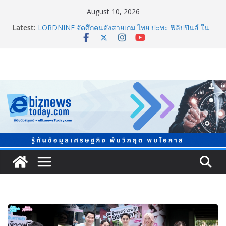
August 10, 2026
Latest:
LORDNINE จัดศึกคนดังสายเกม ไทย ปะทะ ฟิลิปปินส์ ใน
“Rise of the Tenth Lord” เปิดสงครามกิลด์ข้ามประเทศ
ฉลองเซิร์ฟเวอร์ใหม่ เฮเลนา
“ทรงศักดิ์” ประชุมร่างแผน สสส. ปี 70 เน้นขยายงานสร้าง
เสริมสุขภาพรายจังหวัด หนุนวาระกลาง “ขับเคลื่อนใช้
ข้อมูลเชิงพื้นที่” เล็งวัดผลได้ภายใน 1 ปี
จับตาการตลาดบุหรี่ไฟฟ้าผ่านโลกโซเซียล
ชวนโหวต “People’s Choice Awards” ดันผู้บริโภคร่วม
ตัดสินสุดยอดบริษัทอสังหาฯ และเอเจนต์ที่ชื่นชอบแห่งปี
2026
ยิ่งใหญ่ Thailand e-Commerce Expo 2026 ผนึกกว่า 50
พันธมิตร ปั้นผู้ประกอบการไทยสู่ตลาดโลก คาดเงินสะพัด
กว่า 300 ล้านบาท