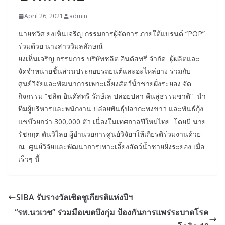
April 26, 2021
admin
นายชวิศ ยงเห็นเจริญ กรรมการผู้จัดการ ภายใต้แบรนด์ “POP”
ร่วมด้วย นางสาววิมลลักษณ์
ยงเห็นเจริญ กรรมการ บริษัทชลิต อินดัสทรี จำกัด ผู้ผลิตและ
จัดจำหน่ายชิ้นส่วนประกอบรถยนต์และอะไหล่ยาง ร่วมกับ
ศูนย์วิจัยและพัฒนาการเพาะเลี้ยงสัตว์น้ำชายฝั่งระยอง จัด
กิจกรรม “ชลิต อินดัสทรี รักษ์เล ปล่อยปลา คืนสู่ธรรมชาติ” นำ
ทีมผู้บริหารและพนักงาน ปล่อยพันธุ์ปลากะพงขาว และพันธ์กุ้ง
แชบ๊วยกว่า 300,000 ตัว เนื่องในเทศกาลปีใหม่ไทย โดยมี นาย
รัชกฤต ตันวิไลย ผู้อำนวยการศูนย์วิจัยฯให้เกียรติร่วมงานด้วย
ณ ศูนย์วิจัยและพัฒนาการเพาะเลี้ยงสัตว์น้ำชายฝั่งระยอง เมื่อ
เร็วๆ นี้
SIBA รับรางวัลเชิดชูเกียรติแห่งปีฯ
“รพ.นวเวช” ร่วมมือเขตบึงกุ่ม ป้องกันการแพร่ระบาดโรค