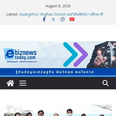
August 8, 2026
Latest:
Guangzhou Yinghao School เผยวิสัยทัศน์การศึกษาที่
พร้อมรับอนาคต
TCMA จับมือแคนาดา ดันเทคโนโลยีดักจับคาร์บอนเครื่อง
แรกในไทย ปูทางอุตสาหกรรมปูนซีเมนต์สู่ Net Zero 2050
แพทย์เผย โรคไม่ติดต่อเรื้อรัง NCDs คร่าชีวิตคนไทยก่อน
วัยอันควร ทำสูญเสียทางเศรษฐกิจมหาศาล 1.6 ล้านล้าน
บาทต่อปี
ภาครัฐ-เอกชนจับมือสัมมนาใหญ่ ยกระดับอุตสาหกรรมเซ
รามิกไทยสู่สากล พร้อมชวนผู้ประกอบไทยร่วมงาน
“Ceramics Vietnam & Stone Vietnam 2026”
อลิอันซ์ อยุธยา ส่งเสริมคนไทยเตรียมพร้อมรับมือวิกฤต
เปิดพื้นที่ “Level Up the Care by Allianz Ayudhya
นิทรรศการยกระดับ…ความเป็นห่วง” ในงาน Hug
HeartYai