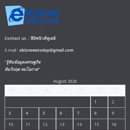
Contact us :
อีบิซนิวส์ทูเดย์
E-mail :
ebiznewstoday@gmail.com
“รู้ทันข้อมูลเศรษฐกิจ
พ้นวิกฤต พบโอกาส”
August 2026
M
T
W
T
F
S
S
1
2
3
4
5
6
7
8
9
10
11
12
13
14
15
16