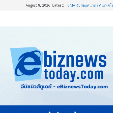
Latest:
TCMA จับมือแคนาดา ดันเทคโนโ
August 8, 2026
ไทย ปูทางอุตสาหกรรมปูนซีเมนต
แพทย์เผย โรคไม่ติดต่อเรื้อรัง
ทำสูญเสียทางเศรษฐกิจมหาศาล
ภาครัฐ-เอกชนจับมือสัมมนาให
สู่สากล พร้อมชวนผู้ประกอบไท
Stone Vietnam 2026”
อลิอันซ์ อยุธยา ส่งเสริมคนไทยเต
“Level Up the Care by Allia
ความเป็นห่วง” ในงาน Hug He
Guangzhou Yinghao School เผย
อนาคต