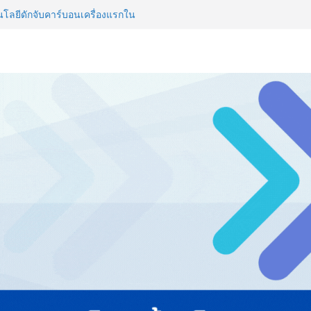
ลยีดักจับคาร์บอนเครื่องแรกใน
์สู่ Net Zero 2050
 NCDs คร่าชีวิตคนไทยก่อนวัยอันควร
 1.6 ล้านล้านบาทต่อปี
ญ่ ยกระดับอุตสาหกรรมเซรามิกไทย
ยร่วมงาน “Ceramics Vietnam &
รียมพร้อมรับมือวิกฤต เปิดพื้นที่
nz Ayudhya นิทรรศการยกระดับ…
artYai
วิสัยทัศน์การศึกษาที่พร้อมรับ