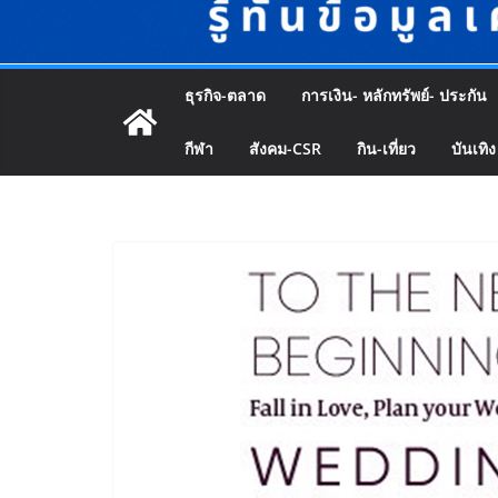
ธุรกิจ-ตลาด
การเงิน- หลักทรัพย์- ประกัน
กีฬา
สังคม-CSR
กิน-เที่ยว
บันเทิง