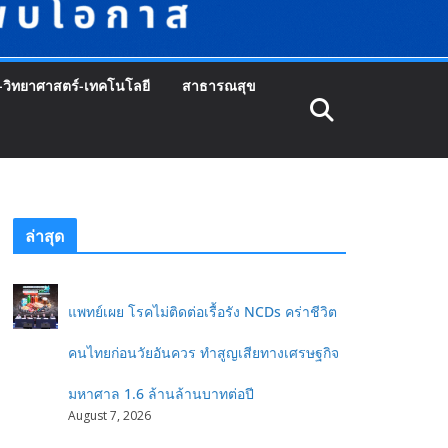
-วิทยาศาสตร์-เทคโนโลยี
สาธารณสุข
ล่าสุด
แพทย์เผย โรคไม่ติดต่อเรื้อรัง NCDs คร่าชีวิต
คนไทยก่อนวัยอันควร ทำสูญเสียทางเศรษฐกิจ
มหาศาล 1.6 ล้านล้านบาทต่อปี
August 7, 2026