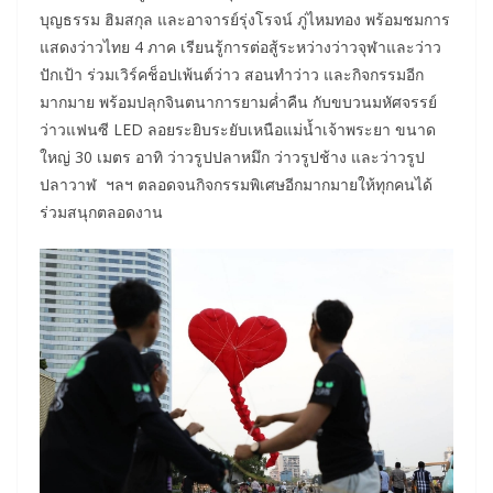
บุญธรรม ฮิมสกุล และอาจารย์รุ่งโรจน์ ภู่ไหมทอง พร้อมชมการ
แสดงว่าวไทย 4 ภาค เรียนรู้การต่อสู้ระหว่างว่าวจุฬาและว่าว
ปักเป้า ร่วมเวิร์คช็อปเพ้นต์ว่าว สอนทำว่าว และกิจกรรมอีก
มากมาย พร้อมปลุกจินตนาการยามค่ำคืน กับขบวนมหัศจรรย์
ว่าวแฟนซี LED ลอยระยิบระยับเหนือแม่น้ำเจ้าพระยา ขนาด
ใหญ่ 30 เมตร อาทิ ว่าวรูปปลาหมึก ว่าวรูปช้าง และว่าวรูป
ปลาวาฬ ฯลฯ ตลอดจนกิจกรรมพิเศษอีกมากมายให้ทุกคนได้
ร่วมสนุกตลอดงาน