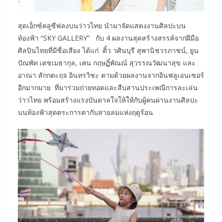
สุดเอ็กซ์คลูซีฟลงบนว่าวไทย นำมาจัดแสดงงานศิลปะบน
ท้องฟ้า “SKY GALLERY” กับ 4 ผลงานสุดสร้างสรรค์จากฝีมือ
ศิลปินไทยที่มีชื่อเสียง ได้แก่ ติ้ว วศินบุรี สุพานิชวรภาชน์, ยูน
ปัณพัท เตชเมธากุล, เคน กฤษฏิ์พัณณ์ สุวรรณวัฒนาสุข และ
อาณา สักกตะฤจ อินทรวิชะ ตามด้วยผลงานจากอินฟลูเอนเซอร์
อีกมากมาย ที่มาร่วมถ่ายทอดและสืบสานประเพณีการละเล่น
ว่าวไทย พร้อมสร้างแรงบันดาลใจให้ให้กับผู้คนผ่านงานศิลปะ
บนท้องฟ้าสุดตระการตากับสายลมแห่งฤดูร้อน