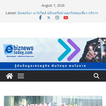
August 7, 2026
Thailand LAB INTERNATIONAL 2026 ผนึก
Latest:
Bio+HealthTech INTERNATIONAL และ FutureCHEM
INTERNATIONAL เปิดเวที AI ขับเคลื่อนนวัตกรรม
วิทยาศาสตร์และสุขภาพ
อินฟอร์มา มาร์เก็ตส์ ผนึกเครือข่ายธุรกิจท่องเที่ยว-บริการ
จัด Food & Hospitality Thailand 2026เชื่อม 4 งานใหญ่
สร้างโอกาสธุรกิจครบวงจร
TCMA จับมือแคนาดา ดันเทคโนโลยีดักจับคาร์บอนเครื่อง
แรกในไทย ปูทางอุตสาหกรรมปูนซีเมนต์สู่ Net Zero 2050
8.8 “ซูเลียน” รวมพลังนักธุรกิจทั่วประเทศ จัดประชุมใหญ่
แห่งปี พบ CEO “ดร.ปิยะวัฒน์” ถ่ายทอดวิสัยทัศน์ธุรกิจ
พร้อมฟรีคอนเสิร์ต “โชค รถแห่” ยกวง
สตาร์ทวันนี้ Franchise Expo Thailand & TESE 2026 พบ
ทัพธุรกิจ&แฟรนไชส์ ซัพพลายเออร์สินค้า ลดใหญ่กว่า
250 บูธ คาดเงินสะพัด 220 ลบ.