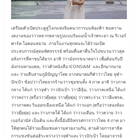
เตรียมตัวเปิดประตูสู่โลกแห่งจินตนาการบนท้องฟ้า ชมความ
งดงามของว่าวหลากหลายรูปแบบริมแม่น้ำเจ้าพระยา ณ ริเวอร์
พาร์ค ไอคอนสยาม ภายในงานทุกคนจะได้ร่วมเปิด
ประสบการณ์สุดมหัศจรรรย์ พร้อมตื่นตาตื่นใจไปขบวนว่าวสุด
อลังการที่หาชมได้ยาก อาทิ ว่าวมังกรขนาดยาว เพื่อต้อนรับปี
มังกรมหามงคล, ว่าวตัวหนังสือ ICONSIAM และอีกมากมาย
และ ร่วมสืบสานภูมิปัญญาไทย จากสมาคมกีฬาว่าวไทย จุฬา-
ปักเป้า ช้อปว่าวไทยจากร้านว่าวชุมชนทั้ง 4 ภาค อาทิ ว่าวภาค
กลาง ได้แก่ ว่าวจุฬา ว่าวปักเป้า ว่าวอีลุ้ม, ว่าวภาคเหนือ ได้แก่
ว่าวหง่าว (หรือว่าวดุ๊ยดุ่ย ว่าวตุ๊ยตุ่ย) ว่าวพระร่วง ว่าวอีแพรด,
ว่าวภาคตะวันออกเฉียงเหนือ ได้แก่ ว่าวแอก (หรือว่าวสองห้อง
ว่าวดุ๊ยดุ่ย) และว่าวภาคใต้ ได้แก่ ว่าววงเดือน ว่าวควาย ว่าว
เบอร์อามัส เป็นต้น และทั้งนี้ยังมีนิทรรศการว่าวไทย 4 ภาค มา
ให้ทุกคนได้ร่วมเยี่ยมชมความสวยงามกัน, ตามด้วยการสาธิต
การแข่งขันต่อสู้ระหว่างว่าวจุฬาและว่าวปักเป้า โดยอาจารย์