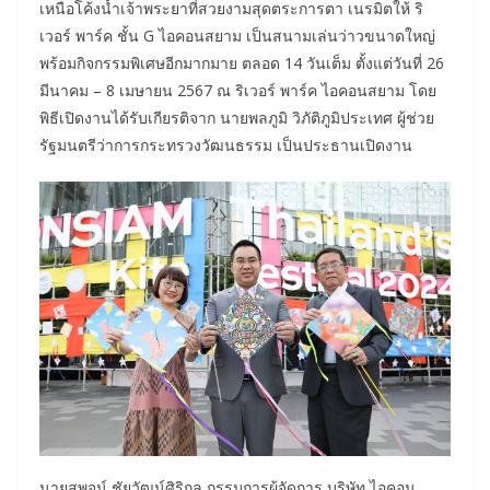
เหนือโค้งน้ำเจ้าพระยาที่สวยงามสุดตระการตา เนรมิตให้ ริ
เวอร์ พาร์ค ชั้น G ไอคอนสยาม เป็นสนามเล่นว่าวขนาดใหญ่
พร้อมกิจกรรมพิเศษอีกมากมาย ตลอด 14 วันเต็ม ตั้งแต่วันที่ 26
มีนาคม – 8 เมษายน 2567 ณ ริเวอร์ พาร์ค ไอคอนสยาม โดย
พิธีเปิดงานได้รับเกียรติจาก นายพลภูมิ วิภัติภูมิประเทศ ผู้ช่วย
รัฐมนตรีว่าการกระทรวงวัฒนธรรม เป็นประธานเปิดงาน
นายสุพจน์ ชัยวัฒน์ศิริกุล กรรมการผู้จัดการ บริษัท ไอคอน