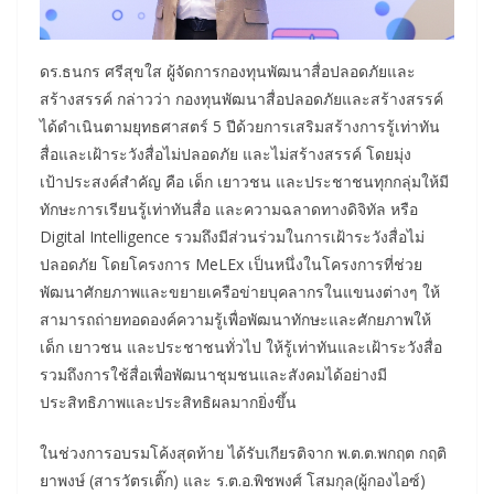
ดร.ธนกร ศรีสุขใส ผู้จัดการกองทุนพัฒนาสื่อปลอดภัยและ
สร้างสรรค์ กล่าวว่า กองทุนพัฒนาสื่อปลอดภัยและสร้างสรรค์
ได้ดำเนินตามยุทธศาสตร์ 5 ปีด้วยการเสริมสร้างการรู้เท่าทัน
สื่อและเฝ้าระวังสื่อไม่ปลอดภัย และไม่สร้างสรรค์ โดยมุ่ง
เป้าประสงค์สำคัญ คือ เด็ก เยาวชน และประชาชนทุกกลุ่มให้มี
ทักษะการเรียนรู้เท่าทันสื่อ และความฉลาดทางดิจิทัล หรือ
Digital Intelligence รวมถึงมีส่วนร่วมในการเฝ้าระวังสื่อไม่
ปลอดภัย โดยโครงการ MeLEx เป็นหนึ่งในโครงการที่ช่วย
พัฒนาศักยภาพและขยายเครือข่ายบุคลากรในแขนงต่างๆ ให้
สามารถถ่ายทอดองค์ความรู้เพื่อพัฒนาทักษะและศักยภาพให้
เด็ก เยาวชน และประชาชนทั่วไป ให้รู้เท่าทันและเฝ้าระวังสื่อ
รวมถึงการใช้สื่อเพื่อพัฒนาชุมชนและสังคมได้อย่างมี
ประสิทธิภาพและประสิทธิผลมากยิ่งขึ้น
ในช่วงการอบรมโค้งสุดท้าย ได้รับเกียรติจาก พ.ต.ต.พกฤต กฤติ
ยาพงษ์ (สารวัตรเติ๊ก) และ ร.ต.อ.พิชพงศ์ โสมกุล(ผู้กองไอซ์)