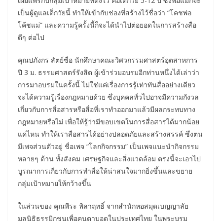
เผยแพร่กับกลุ่มเป้าหมายที่ตั้งไว้ คือเด็กวัย 5-12 ปี ซึ่งพ่อแม่ก็จะ
เป็นผู้ดูแลเด็กวัยนี้ ทำให้เข้ากับช่องที่สร้างไว้ชื่อว่า “โคชพ่อ
โค้ชแม่” และความรู้ครั้งนี้ก็จะได้นำไปต่อยอดในการสร้างสื่อ
ดีๆ ต่อไป
คุณปภังกร สัตย์ซื่อ นักศึกษาคณะวิศวกรรมศาสตร์อุตสาหการ
ปี 3 ม. ธรรมศาสตร์รังสิต ผู้เข้าร่วมอบรมอีกท่านหนึ่งได้เล่าว่า
การมาอบรมในครั้งนี้ ไม่ใช่แค่เรื่องการรู้เท่าทันสื่ออย่างเดียว
จะได้ความรู้เรื่องกฎหมายด้วย ซึ่งบุคคลทั่วไปอาจมีความกังวล
เกี่ยวกับการสื่อสารหรือสื่อที่เราทำออกมาแล้วมีผลกระทบทาง
กฎหมายหรือไม่ เพื่อให้รู้ว่ามีขอบเขตในการสื่อสารได้มากน้อย
แค่ไหน ทำให้เราสื่อสารได้อย่างปลอดภัยและสร้างสรรค์ ซึ่งตน
มีเพจส่วนตัวอยู่ ชื่อเพจ “โลกกิจกรรม” เป็นเพจแนะนำกิจกรรม
หลายๆ ด้าน ทั้งสังคม เศรษฐกิจและสิ่งแวดล้อม ตรงนี้จะเอาไป
บูรณาการเกี่ยวกับการทำสื่อให้น่าสนใจมากยิ่งขึ้นและขยาย
กลุ่มเป้าหมายให้กว้างขึ้น
ในส่วนของ คุณพีระ พิลาฤทธิ์ จากสำนักหอสมุดเบญญาลัย
มูลนิธิธรรมิกชนเพื่อคนตาบอดในประเทศไทย ในพระบรม