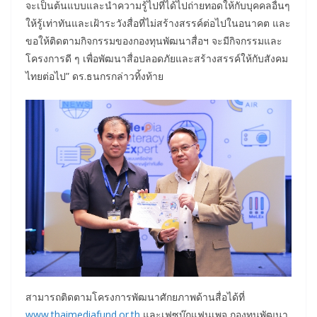
จะเป็นต้นแบบและนำความรู้ไปที่ได้ไปถ่ายทอดให้กับบุคคลอื่นๆ
ให้รู้เท่าทันและเฝ้าระวังสื่อที่ไม่สร้างสรรค์ต่อไปในอนาคต และ
ขอให้ติดตามกิจกรรมของกองทุนพัฒนาสื่อฯ จะมีกิจกรรมและ
โครงการดี ๆ เพื่อพัฒนาสื่อปลอดภัยและสร้างสรรค์ให้กับสังคม
ไทยต่อไป” ดร.ธนกรกล่าวทิ้งท้าย
สามารถติดตามโครงการพัฒนาศักยภาพด้านสื่อได้ที่
www.thaimediafund.or.th
และเฟซบุ๊กแฟนเพจ กองทุนพัฒนา