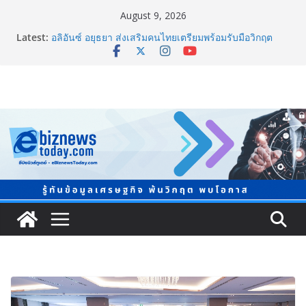
August 9, 2026
ภาครัฐ-เอกชนจับมือสัมมนาใหญ่ ยกระดับอุตสาหกรรมเซ
Latest:
รามิกไทยสู่สากล พร้อมชวนผู้ประกอบไทยร่วมงาน
“Ceramics Vietnam & Stone Vietnam 2026”
อลิอันซ์ อยุธยา ส่งเสริมคนไทยเตรียมพร้อมรับมือวิกฤต
เปิดพื้นที่ “Level Up the Care by Allianz Ayudhya
นิทรรศการยกระดับ…ความเป็นห่วง” ในงาน Hug
HeartYai
ยิ่งใหญ่ Thailand e-Commerce Expo 2026 ผนึกกว่า 50
พันธมิตร ปั้นผู้ประกอบการไทยสู่ตลาดโลก คาดเงินสะพัด
กว่า 300 ล้านบาท
LORDNINE จัดศึกคนดังสายเกม ไทย ปะทะ ฟิลิปปินส์ ใน
“Rise of the Tenth Lord” เปิดสงครามกิลด์ข้ามประเทศ
ฉลองเซิร์ฟเวอร์ใหม่ เฮเลนา
แพทย์เผย โรคไม่ติดต่อเรื้อรัง NCDs คร่าชีวิตคนไทยก่อน
วัยอันควร ทำสูญเสียทางเศรษฐกิจมหาศาล 1.6 ล้านล้าน
บาทต่อปี