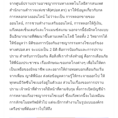
จากศูนย์ปราบปรามอาชญากรรมทางเทคโนโลยีสารสนเทศ
สำนักงานตำรวจแห่งชาติ(ศปอส.ตร) มาให้ข้อมูลเกี่ยวกับกล
การหลอกลวงออนไลน์ ไม่ว่าจะเป็น การหลอกขายของ
ออนไลน์, การชวนทำงานเสริมออนไลน์, การหลอกให้กู้เงิน,
แก๊งคอลเซ็นเตอร์และโรแมนซ์สแกม นอกจากนี้ยังมีกลโกงแบบ
อื่นอีกมากมายที่พัฒนาขึ้นตามเทคโนโลยี โดยทั้ง 2 วิทยากรได้
ให้ข้อมูลว่า มิติของการป้องกันอาชญากรรมทางไซเบอร์ของ
ทางศปอส.ตร จะแบ่งเป็น 2 มิติ คือการป้องกันและการปราบ
ปราม สำหรับการป้องกัน คือสิ่งที่เรากำลังทำอยู่ คือการเตือนภัย
ให้พี่น้องประชาชน เรื่องลักษณะของกลโกงต่างๆ เพื่อไม่ให้ตก
เป็นเหยื่อของมิจฉาชีพ และอยากให้ถ่ายทอดบอกเตือนกันเริ่ม
จากเพื่อน ญาติพี่น้อง ส่งต่อข้อมูลความรู้ให้กระจายออกไป ให้
ทุกคนมีวัคซีนไซเบอร์อยู่ในตัวเอง ส่วนในเรื่องของการปราบ
ปราม เจ้าหน้าที่ตำรวจก็มีหน้าที่ตามจับกุม ทั้งการเปิดบัญชีม้า
การทลายแก๊งอาชญากรรมไซเบอร์ ซึ่งแก๊งพวกนี้จะไม่เหมือน
การลักขโมยทรัพย์ทั่วไป แต่จะมีการทำงานในรูปแบบองค์กร
เครือข่ายที่ต้องสาวไปให้ถึง