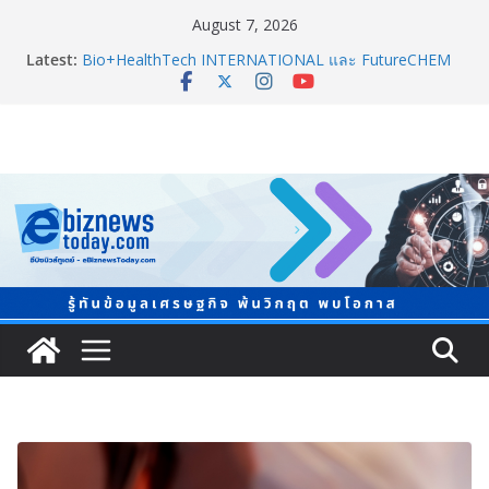
August 7, 2026
Latest:
Thailand LAB INTERNATIONAL 2026 ผนึก
Bio+HealthTech INTERNATIONAL และ FutureCHEM
INTERNATIONAL เปิดเวที AI ขับเคลื่อนนวัตกรรม
วิทยาศาสตร์และสุขภาพ
อินฟอร์มา มาร์เก็ตส์ ผนึกเครือข่ายธุรกิจท่องเที่ยว-บริการ
จัด Food & Hospitality Thailand 2026เชื่อม 4 งานใหญ่
สร้างโอกาสธุรกิจครบวงจร
TCMA จับมือแคนาดา ดันเทคโนโลยีดักจับคาร์บอนเครื่อง
แรกในไทย ปูทางอุตสาหกรรมปูนซีเมนต์สู่ Net Zero 2050
8.8 “ซูเลียน” รวมพลังนักธุรกิจทั่วประเทศ จัดประชุมใหญ่
แห่งปี พบ CEO “ดร.ปิยะวัฒน์” ถ่ายทอดวิสัยทัศน์ธุรกิจ
พร้อมฟรีคอนเสิร์ต “โชค รถแห่” ยกวง
สตาร์ทวันนี้ Franchise Expo Thailand & TESE 2026 พบ
ทัพธุรกิจ&แฟรนไชส์ ซัพพลายเออร์สินค้า ลดใหญ่กว่า
250 บูธ คาดเงินสะพัด 220 ลบ.