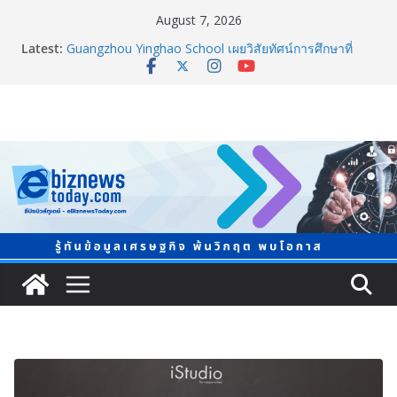
August 7, 2026
Latest:
Guangzhou Yinghao School เผยวิสัยทัศน์การศึกษาที่
พร้อมรับอนาคต
TCMA จับมือแคนาดา ดันเทคโนโลยีดักจับคาร์บอนเครื่อง
แรกในไทย ปูทางอุตสาหกรรมปูนซีเมนต์สู่ Net Zero 2050
แพทย์เผย โรคไม่ติดต่อเรื้อรัง NCDs คร่าชีวิตคนไทยก่อน
วัยอันควร ทำสูญเสียทางเศรษฐกิจมหาศาล 1.6 ล้านล้าน
บาทต่อปี
ภาครัฐ-เอกชนจับมือสัมมนาใหญ่ ยกระดับอุตสาหกรรมเซ
รามิกไทยสู่สากล พร้อมชวนผู้ประกอบไทยร่วมงาน
“Ceramics Vietnam & Stone Vietnam 2026”
อลิอันซ์ อยุธยา ส่งเสริมคนไทยเตรียมพร้อมรับมือวิกฤต
เปิดพื้นที่ “Level Up the Care by Allianz Ayudhya
นิทรรศการยกระดับ…ความเป็นห่วง” ในงาน Hug
HeartYai