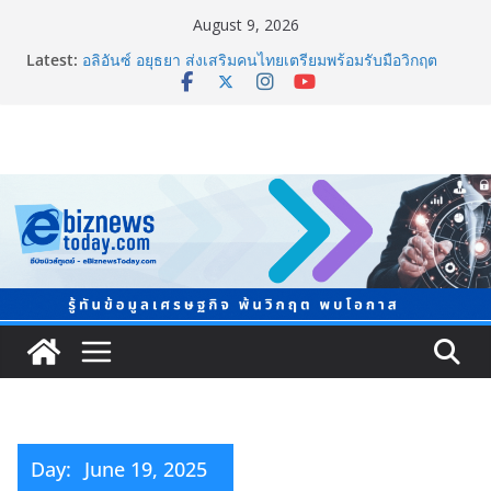
August 9, 2026
Latest:
อลิอันซ์ อยุธยา ส่งเสริมคนไทยเตรียมพร้อมรับมือวิกฤต
เปิดพื้นที่ “Level Up the Care by Allianz Ayudhya
นิทรรศการยกระดับ…ความเป็นห่วง” ในงาน Hug
HeartYai
ยิ่งใหญ่ Thailand e-Commerce Expo 2026 ผนึกกว่า 50
พันธมิตร ปั้นผู้ประกอบการไทยสู่ตลาดโลก คาดเงินสะพัด
กว่า 300 ล้านบาท
LORDNINE จัดศึกคนดังสายเกม ไทย ปะทะ ฟิลิปปินส์ ใน
“Rise of the Tenth Lord” เปิดสงครามกิลด์ข้ามประเทศ
ฉลองเซิร์ฟเวอร์ใหม่ เฮเลนา
แพทย์เผย โรคไม่ติดต่อเรื้อรัง NCDs คร่าชีวิตคนไทยก่อน
วัยอันควร ทำสูญเสียทางเศรษฐกิจมหาศาล 1.6 ล้านล้าน
บาทต่อปี
ภาครัฐ-เอกชนจับมือสัมมนาใหญ่ ยกระดับอุตสาหกรรมเซ
รามิกไทยสู่สากล พร้อมชวนผู้ประกอบไทยร่วมงาน
“Ceramics Vietnam & Stone Vietnam 2026”
Day:
June 19, 2025