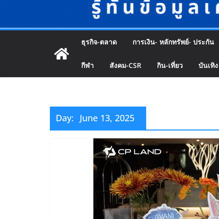
ธุรกิจ-ตลาด
การเงิน- หลักทรัพย์- ประกัน
กีฬา
สังคม-CSR
กิน-เที่ยว
บันเทิง
Day:
June 13, 2025