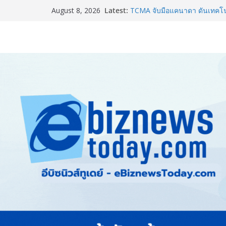
Latest:
TCMA จับมือแคนาดา ดันเทคโนโ
August 8, 2026
ไทย ปูทางอุตสาหกรรมปูนซีเมนต
แพทย์เผย โรคไม่ติดต่อเรื้อรัง
ทำสูญเสียทางเศรษฐกิจมหาศาล
ภาครัฐ-เอกชนจับมือสัมมนาให
สู่สากล พร้อมชวนผู้ประกอบไท
Stone Vietnam 2026”
อลิอันซ์ อยุธยา ส่งเสริมคนไทยเต
“Level Up the Care by Allia
ความเป็นห่วง” ในงาน Hug He
Guangzhou Yinghao School เผย
อนาคต