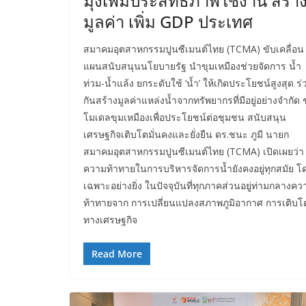
มุ่งเพิ่มประสิทธิภาพใช้งาน สร้า
มูลค่า เพิ่ม GDP ประเทศ
สมาคมอุตสาหกรรมปูนซีเมนต์ไทย (TCMA) ขับเคลื่อน
แผนสนับสนุนนโยบายรัฐ นำขุมเหมืองช่วยจัดการ น้ำ
ท่วม-น้ำแล้ง ยกระดับใช้ ‘น้ำ’ ให้เกิดประโยชน์สูงสุด ร่
กันสร้างมูลค่าแหล่งน้ำจากทรัพยากรที่มีอยู่อย่างจำกัด ช
โมเดลขุมเหมืองเพื่อประโยชน์ต่อชุมชน สนับสนุน
เศรษฐกิจเติบโตมั่นคงและยั่งยืน ดร.ชนะ ภูมี นายก
สมาคมอุตสาหกรรมปูนซีเมนต์ไทย (TCMA) เปิดเผยว่า
ความท้าทายในการบริหารจัดการน้ำยังคงอยู่ทุกสมัย โ
เฉพาะอย่างยิ่ง ในปัจจุบันที่ทุกภาคส่วนอยู่ท่ามกลางคว
ท้าทายจาก การเปลี่ยนแปลงสภาพภูมิอากาศ การเติบโ
ทางเศรษฐกิจ
Read More