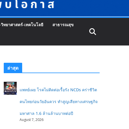
-วิทยาศาสตร์-เทคโนโลยี
สาธารณสุข
ล่าสุด
แพทย์เผย โรคไม่ติดต่อเรื้อรัง NCDs คร่าชีวิต
คนไทยก่อนวัยอันควร ทำสูญเสียทางเศรษฐกิจ
มหาศาล 1.6 ล้านล้านบาทต่อปี
August 7, 2026