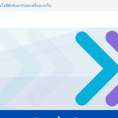
ลยีดักจับคาร์บอนเครื่องแรกใน
์สู่ Net Zero 2050
 NCDs คร่าชีวิตคนไทยก่อนวัยอันควร
 1.6 ล้านล้านบาทต่อปี
ญ่ ยกระดับอุตสาหกรรมเซรามิกไทย
ยร่วมงาน “Ceramics Vietnam &
รียมพร้อมรับมือวิกฤต เปิดพื้นที่
nz Ayudhya นิทรรศการยกระดับ…
artYai
วิสัยทัศน์การศึกษาที่พร้อมรับ