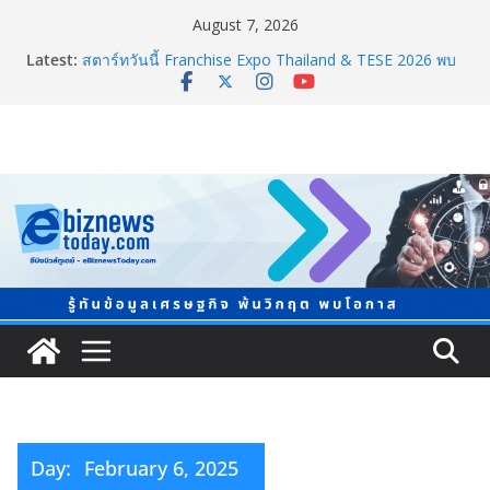
August 7, 2026
Latest:
สตาร์ทวันนี้ Franchise Expo Thailand & TESE 2026 พบ
ทัพธุรกิจ&แฟรนไชส์ ซัพพลายเออร์สินค้า ลดใหญ่กว่า
250 บูธ คาดเงินสะพัด 220 ลบ.
อลิอันซ์ อยุธยา ส่งเสริมคนไทยเตรียมพร้อมรับมือวิกฤต
เปิดพื้นที่ “Level Up the Care by Allianz Ayudhya
นิทรรศการยกระดับ…ความเป็นห่วง” ในงาน Hug
HeartYai
Guangzhou Yinghao School เผยวิสัยทัศน์การศึกษาที่
พร้อมรับอนาคต
TCMA จับมือแคนาดา ดันเทคโนโลยีดักจับคาร์บอนเครื่อง
แรกในไทย ปูทางอุตสาหกรรมปูนซีเมนต์สู่ Net Zero 2050
8.8 “ซูเลียน” รวมพลังนักธุรกิจทั่วประเทศ จัดประชุมใหญ่
แห่งปี พบ CEO “ดร.ปิยะวัฒน์” ถ่ายทอดวิสัยทัศน์ธุรกิจ
พร้อมฟรีคอนเสิร์ต “โชค รถแห่” ยกวง
Day:
February 6, 2025