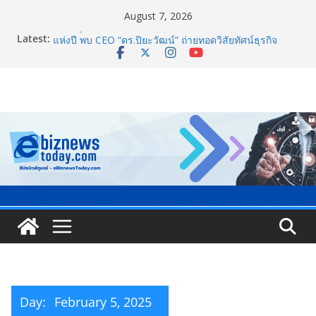
August 7, 2026
8.8 “ซูเลียน” รวมพลังนักธุรกิจทั่วประเทศ จัดประชุมใหญ่
Latest:
แห่งปี พบ CEO “ดร.ปิยะวัฒน์” ถ่ายทอดวิสัยทัศน์ธุรกิจ
พร้อมฟรีคอนเสิร์ต “โชค รถแห่” ยกวง
สตาร์ทวันนี้ Franchise Expo Thailand & TESE 2026 พบ
ทัพธุรกิจ&แฟรนไชส์ ซัพพลายเออร์สินค้า ลดใหญ่กว่า
250 บูธ คาดเงินสะพัด 220 ลบ.
Thailand LAB INTERNATIONAL 2026 ผนึก
Bio+HealthTech INTERNATIONAL และ FutureCHEM
INTERNATIONAL เปิดเวที AI ขับเคลื่อนนวัตกรรม
วิทยาศาสตร์และสุขภาพ
Guangzhou Yinghao School เผยวิสัยทัศน์การศึกษาที่
พร้อมรับอนาคต
TCMA จับมือแคนาดา ดันเทคโนโลยีดักจับคาร์บอนเครื่อง
แรกในไทย ปูทางอุตสาหกรรมปูนซีเมนต์สู่ Net Zero 2050
Day:
February 5, 2025