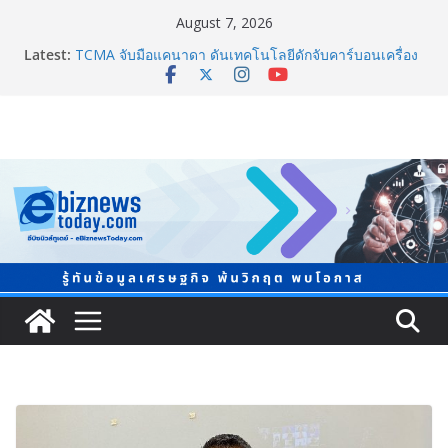
August 7, 2026
Guangzhou Yinghao School เผยวิสัยทัศน์การศึกษาที่
Latest:
พร้อมรับอนาคต
TCMA จับมือแคนาดา ดันเทคโนโลยีดักจับคาร์บอนเครื่อง
แรกในไทย ปูทางอุตสาหกรรมปูนซีเมนต์สู่ Net Zero 2050
แพทย์เผย โรคไม่ติดต่อเรื้อรัง NCDs คร่าชีวิตคนไทยก่อน
วัยอันควร ทำสูญเสียทางเศรษฐกิจมหาศาล 1.6 ล้านล้าน
บาทต่อปี
ภาครัฐ-เอกชนจับมือสัมมนาใหญ่ ยกระดับอุตสาหกรรมเซ
รามิกไทยสู่สากล พร้อมชวนผู้ประกอบไทยร่วมงาน
“Ceramics Vietnam & Stone Vietnam 2026”
อลิอันซ์ อยุธยา ส่งเสริมคนไทยเตรียมพร้อมรับมือวิกฤต
เปิดพื้นที่ “Level Up the Care by Allianz Ayudhya
นิทรรศการยกระดับ…ความเป็นห่วง” ในงาน Hug
HeartYai