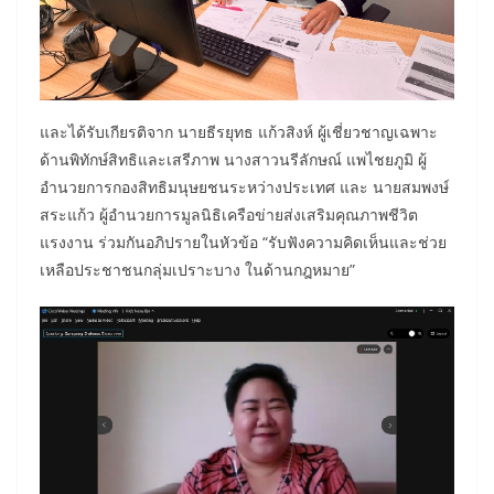
และได้รับเกียรติจาก นายธีรยุทธ แก้วสิงห์ ผู้เชี่ยวชาญเฉพาะ
ด้านพิทักษ์สิทธิและเสรีภาพ นางสาวนรีลักษณ์ แพไชยภูมิ ผู้
อำนวยการกองสิทธิมนุษยชนระหว่างประเทศ และ นายสมพงษ์
สระแก้ว ผู้อำนวยการมูลนิธิเครือข่ายส่งเสริมคุณภาพชีวิต
แรงงาน ร่วมกันอภิปรายในหัวข้อ “รับฟังความคิดเห็นและช่วย
เหลือประชาชนกลุ่มเปราะบาง ในด้านกฎหมาย”