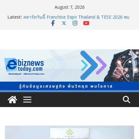
August 7, 2026
Latest:
สตาร์ทวันนี้ Franchise Expo Thailand & TESE 2026 พบ
ทัพธุรกิจ&แฟรนไชส์ ซัพพลายเออร์สินค้า ลดใหญ่กว่า
250 บูธ คาดเงินสะพัด 220 ลบ.
อลิอันซ์ อยุธยา ส่งเสริมคนไทยเตรียมพร้อมรับมือวิกฤต
เปิดพื้นที่ “Level Up the Care by Allianz Ayudhya
นิทรรศการยกระดับ…ความเป็นห่วง” ในงาน Hug
HeartYai
Guangzhou Yinghao School เผยวิสัยทัศน์การศึกษาที่
พร้อมรับอนาคต
TCMA จับมือแคนาดา ดันเทคโนโลยีดักจับคาร์บอนเครื่อง
แรกในไทย ปูทางอุตสาหกรรมปูนซีเมนต์สู่ Net Zero 2050
8.8 “ซูเลียน” รวมพลังนักธุรกิจทั่วประเทศ จัดประชุมใหญ่
แห่งปี พบ CEO “ดร.ปิยะวัฒน์” ถ่ายทอดวิสัยทัศน์ธุรกิจ
พร้อมฟรีคอนเสิร์ต “โชค รถแห่” ยกวง