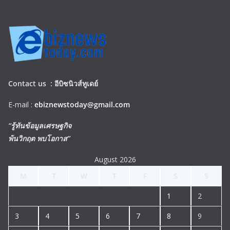
Contact us :
อีบิซนิวส์ทูเดย์
E-mail :
ebiznewstoday@gmail.com
“รู้ทันข้อมูลเศรษฐกิจ
พ้นวิกฤต พบโอกาส”
August 2026
M
T
W
T
F
S
S
1
2
3
4
5
6
7
8
9