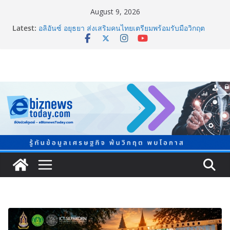
August 9, 2026
ภาครัฐ-เอกชนจับมือสัมมนาใหญ่ ยกระดับอุตสาหกรรมเซ
Latest:
รามิกไทยสู่สากล พร้อมชวนผู้ประกอบไทยร่วมงาน
“Ceramics Vietnam & Stone Vietnam 2026”
อลิอันซ์ อยุธยา ส่งเสริมคนไทยเตรียมพร้อมรับมือวิกฤต
เปิดพื้นที่ “Level Up the Care by Allianz Ayudhya
นิทรรศการยกระดับ…ความเป็นห่วง” ในงาน Hug
HeartYai
ยิ่งใหญ่ Thailand e-Commerce Expo 2026 ผนึกกว่า 50
พันธมิตร ปั้นผู้ประกอบการไทยสู่ตลาดโลก คาดเงินสะพัด
กว่า 300 ล้านบาท
LORDNINE จัดศึกคนดังสายเกม ไทย ปะทะ ฟิลิปปินส์ ใน
“Rise of the Tenth Lord” เปิดสงครามกิลด์ข้ามประเทศ
ฉลองเซิร์ฟเวอร์ใหม่ เฮเลนา
แพทย์เผย โรคไม่ติดต่อเรื้อรัง NCDs คร่าชีวิตคนไทยก่อน
วัยอันควร ทำสูญเสียทางเศรษฐกิจมหาศาล 1.6 ล้านล้าน
บาทต่อปี