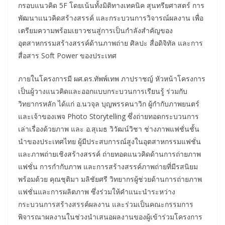
กรอบแนวคิด 5F โดยเน้นทั้งมิติทางเทคนิค สุนทรียศาสตร์ การ
พัฒนาแนวคิดสร้างสรรค์ และกระบวนการวิจารณ์ผลงาน เพื่อ
เตรียมความพร้อมเยาวชนสู่การเป็นกำลังสำคัญของ
อุตสาหกรรมสร้างสรรค์ด้านภาพถ่าย ศิลปะ สื่อดิจิทัล และการ
สื่อสาร Soft Power ของประเทศ
ภายในโครงการมี ผศ.ดร.ทัพพ์เทพ ภาปราชญ์ หัวหน้าโครงการ
เป็นผู้วางแนวคิดและออกแบบกระบวนการเรียนรู้ ร่วมกับ
วิทยากรหลัก ได้แก่ อ.นวจุล บุญพรรคนาวิก ผู้กำกับภาพยนตร์
และเจ้าของเพจ Photo Storytelling ซึ่งถ่ายทอดกระบวนการ
เล่าเรื่องด้วยภาพ และ อ.สุเมธ วิวัฒน์วิชา ช่างภาพแฟชั่นชั้น
นำของประเทศไทย ผู้มีประสบการณ์สูงในอุตสาหกรรมแฟชั่น
และภาพถ่ายเชิงสร้างสรรค์ ถ่ายทอดแนวคิดด้านการถ่ายภาพ
แฟชั่น การกำกับภาพ และการสร้างสรรค์ภาพถ่ายที่มีรสนิยม
พร้อมด้วย คุณชุติมา มลิชัยศรี วิทยากรผู้ช่วยด้านการถ่ายภาพ
แฟชั่นและการผลิตภาพ ซึ่งร่วมให้คำแนะนำระหว่าง
กระบวนการสร้างสรรค์ผลงาน และร่วมเป็นคณะกรรมการ
พิจารณาผลงานในช่วงนำเสนอผลงานของผู้เข้าร่วมโครงการ