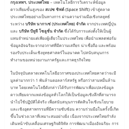
กรุงเทพฯ
,
ประเทศไทย
– เทคโนโลยีการวิเคราะห์ข้อมูล
ดาวเทียมขั้นสูงของ
สเปซ ชิฟต์ (
Space Shift)
เข้าสู่ตลาด
ประเทศไทยอย่างเป็นทางการ ผ่านความร่วมมือเชิงกลยุทธ์
ระหว่าง
บริษัท นากาเซ่ (ประเทศไทย) จำกัด
จากประเทศญี่ปุ่น
และ
บริษัท บีทูจี โซลูชั่น จำกัด
ซึ่งได้รับการแต่งตั้งให้เป็นผู้
แทนจำหน่ายแต่เพียงผู้เดียวในประเทศไทย เพื่อนำแพลตฟอร์ม
ข้อมูลอัจฉริยะจากอวกาศที่มีความเสถียร น่าเชื่อถือ และพร้อม
รองรับประเด็นเชิงยุทธศาสตร์ในอนาคต ไปสนับสนุนการ
ทำงานของหน่วยงานภาครัฐและภาคธุรกิจไทย
ในปัจจุบันตลาดเทคโนโลยีอวกาศของประเทศไทยคาดว่าจะมี
มูลค่ามากกว่า 1 พันล้านดอลลาร์สหรัฐ หรือกว่าสามหมื่นล้าน
บาท โดยเทคโนโลยีดังกล่าวได้รับการพัฒนาเพื่อแปลงข้อมูล
ดาวเทียมจากแหล่งข้อมูลทั่วโลกให้เป็นข้อมูลเชิงลึกที่สามารถ
นำไปใช้ปฏิบัติได้จริง เพื่อสนับสนุนการตัดสินใจเชิงนโยบาย
และเชิงอุตสาหกรรมที่มีความซับซ้อน ความร่วมมือในครั้งนี้เกิด
ขึ้นในช่วงเวลาที่เหมาะสมอย่างยิ่ง เนื่องจากประเทศไทยกำลัง
เดินหน้าขับเคลื่อนเศรษฐกิจดิจิทัล การพัฒนาเมืองอัจฉริยะ การ