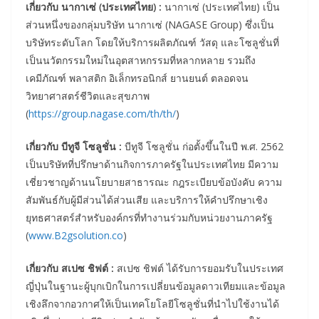
เกี่ยวกับ นากาเซ่ (ประเทศไทย) :
นากาเซ่ (ประเทศไทย) เป็น
ส่วนหนึ่งของกลุ่มบริษัท นากาเซ่ (NAGASE Group) ซึ่งเป็น
บริษัทระดับโลก โดยให้บริการผลิตภัณฑ์ วัสดุ และโซลูชั่นที่
เป็นนวัตกรรมใหม่ในอุตสาหกรรมที่หลากหลาย รวมถึง
เคมีภัณฑ์ พลาสติก อิเล็กทรอนิกส์ ยานยนต์ ตลอดจน
วิทยาศาสตร์ชีวิตและสุขภาพ
(
https://group.nagase.com/th/th/
)
เกี่ยวกับ บีทูจี โซลูชั่น :
บีทูจี โซลูชั่น ก่อตั้งขึ้นในปี พ.ศ. 2562
เป็นบริษัทที่ปรึกษาด้านกิจการภาครัฐในประเทศไทย มีความ
เชี่ยวชาญด้านนโยบายสาธารณะ กฎระเบียบข้อบังคับ ความ
สัมพันธ์กับผู้มีส่วนได้ส่วนเสีย และบริการให้คำปรึกษาเชิง
ยุทธศาสตร์สำหรับองค์กรที่ทำงานร่วมกับหน่วยงานภาครัฐ
(
www.B2gsolution.co
)
เกี่ยวกับ สเปซ ชิฟต์ :
สเปซ ชิฟต์ ได้รับการยอมรับในประเทศ
ญี่ปุ่นในฐานะผู้บุกเบิกในการเปลี่ยนข้อมูลดาวเทียมและข้อมูล
เชิงลึกจากอวกาศให้เป็นเทคโยโลยีโซลูชั่นที่นำไปใช้งานได้