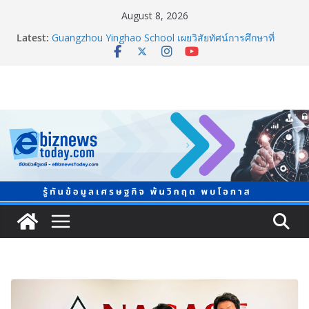
August 8, 2026
Latest:
Guangzhou Yinghao School เผยวิสัยทัศน์การศึกษาที่
พร้อมรับอนาคต
TCMA จับมือแคนาดา ดันเทคโนโลยีดักจับคาร์บอนเครื่อง
แรกในไทย ปูทางอุตสาหกรรมปูนซีเมนต์สู่ Net Zero 2050
แพทย์เผย โรคไม่ติดต่อเรื้อรัง NCDs คร่าชีวิตคนไทยก่อน
วัยอันควร ทำสูญเสียทางเศรษฐกิจมหาศาล 1.6 ล้านล้าน
บาทต่อปี
ภาครัฐ-เอกชนจับมือสัมมนาใหญ่ ยกระดับอุตสาหกรรมเซ
รามิกไทยสู่สากล พร้อมชวนผู้ประกอบไทยร่วมงาน
“Ceramics Vietnam & Stone Vietnam 2026”
อลิอันซ์ อยุธยา ส่งเสริมคนไทยเตรียมพร้อมรับมือวิกฤต
เปิดพื้นที่ “Level Up the Care by Allianz Ayudhya
นิทรรศการยกระดับ…ความเป็นห่วง” ในงาน Hug
HeartYai