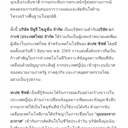
ฉุกเฉินระดับชาติ การยกระดับการตระหนักรู้ต่อสถานการณ์
ตลอดจนการสนับสนุนการวางแผนและตัดสินใจด้าน
โครงสร้างพื้นฐานในทุกมิติ
ทั้งนี้
บริษัท บีทูจี โซลูชั่น จำกัด
เป็นบริษัทร่วมค้ากับ
บริษัท นา
กาเซ่ (ประเทศไทย) จำกัด
ให้ร่วมกันเป็นผู้แทนจำหน่ายแต่เพียง
ผู้เดียวในประเทศไทย สำหรับเทคโนโลยีของ
สเปซ ชิฟต์
โดยมี
ผลตั้งแต่วันที่ 1 มิถุนายน พ.ศ. 2569 การแต่งตั้งดังกล่าวถือเป็น
ก้าวสำคัญในการนำเทคโนโลยีวิเคราะห์ข้อมูลดาวเทียมที่ขับ
เคลื่อนด้วยปัญญาประดิษฐ์ จากประเทศญี่ปุ่น เข้าสู่ระบบนิเวศ
ของหน่วยงานภาครัฐ ภาคธุรกิจ และภาคอุตสาหกรรมไทย
อย่างเป็นรูปธรรม
สเปซ ชิฟต์
เป็นที่รู้จักและได้รับการยอมรับอย่างกว้างขวางใน
ประเทศญี่ปุ่น ด้านการเปลี่ยนข้อมูลดาวเทียมและข้อมูลเชิงลึก
จากอวกาศให้เป็นโซลูชั่นที่นำไปใช้งานได้จริง ด้วยการขับ
เคลื่อนเทคโนโลยีภายใต้ปรัชญาในการเชื่อมโยง
“มุมมองจาก
อวกาศ”
เข้ากับการตัดสินใจในชีวิตประจำวัน บริษัทจึงมุ่งเน้น