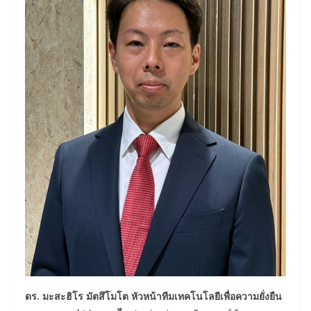
ดร.
ม
ะสะฮิโร มัตสึโมโต
หัวหน้าทีมเทคโนโลยีเพื่อความยั่งยืน