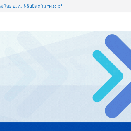
e Expo 2026 ผนึกกว่า 50 พันธมิตร
ลก คาดเงินสะพัดกว่า 300 ล้านบาท
 ไทย ปะทะ ฟิลิปปินส์ ใน “Rise of
ิลด์ข้ามประเทศ ฉลองเซิร์ฟเวอร์
ส. ปี 70 เน้นขยายงานสร้างเสริมสุข
ับเคลื่อนใช้ข้อมูลเชิงพื้นที่” เล็ง
นโลกโซเซียล
ards” ดันผู้บริโภคร่วมตัดสินสุด
ี่ชื่นชอบแห่งปี 2026