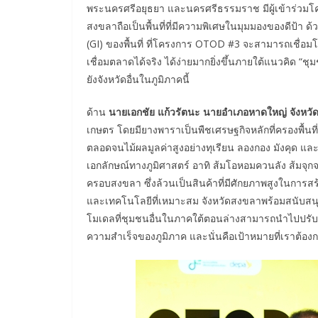
พระนครศรีอยุธยา และนครศรีธรรมราช มีผู้เข้าร่วมโค
สงขลาถือเป็นพื้นที่ที่มีความพิเศษในมุมมองของดีป
(GI) ของพื้นที่ ที่โครงการ OTOD #3 จะสามารถเชื่อมโ
เชื่อมตลาดได้จริง ได้ง่ายมากยิ่งขึ้นภายใต้แนวคิด “ชุ
ยังจังหวัดอื่นในภูมิภาคนี้
ด้าน
นายเอกชัย แก้วรัตนะ นายอำเภอหาดใหญ่
จังหว
เกษตร โดยมียางพาราเป็นพืชเศรษฐกิจหลักที่ครองพื้นท
ตลอดจนไม้ผลมูลค่าสูงอย่างทุเรียน ลองกอง มังคุด และเ
เอกลักษณ์ทางภูมิศาสตร์ อาทิ ส้มโอหอมควนลัง ส้ม
ครอบสงขลา ซึ่งล้วนเป็นสินค้าที่มีศักยภาพสูงในการสร้
และเทคโนโลยีที่เหมาะสม จังหวัดสงขลาพร้อมสนับสนุนโคร
โมเดลที่ชุมชนอื่นในภาคใต้ตอนล่างสามารถนำไปปรับ
ความสำเร็จของภูมิภาค และนั่นคือเป้าหมายที่เราต้องก