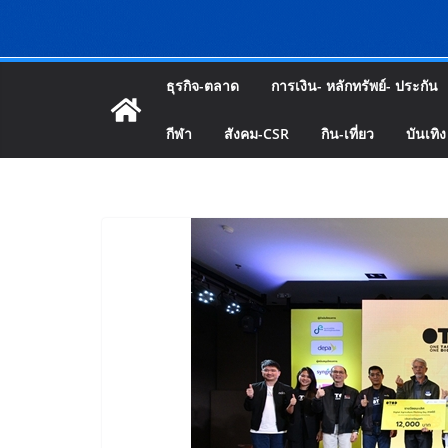
ธุรกิจ-ตลาด
การเงิน- หลักทรัพย์- ประกัน
กีฬา
สังคม-CSR
กิน-เที่ยว
บันเทิง