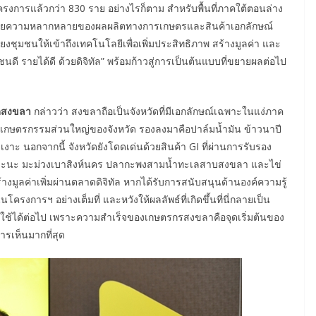
รงการแล้วกว่า 830 ราย อย่างไรก็ตาม สำหรับพื้นที่ภาคใต้ตอนล่าง
้า ด้วยความหลากหลายของผลผลิตทางการเกษตรและสินค้าเอกลักษณ์
ยงชุมชนให้เข้าถึงเทคโนโลยีเพื่อเพิ่มประสิทธิภาพ สร้างมูลค่า และ
มชนดี รายได้ดี ด้วยดิจิทัล” พร้อมก้าวสู่การเป็นต้นแบบที่ขยายผลต่อไป
ัดสงขลา
กล่าวว่า สงขลาถือเป็นจังหวัดที่มีเอกลักษณ์เฉพาะในแง่ภาค
ี่เกษตรกรรมส่วนใหญ่ของจังหวัด รองลงมาคือปาล์มน้ำมัน ข้าวนาปี
งาะ นอกจากนี้ จังหวัดยังโดดเด่นด้วยสินค้า GI ที่ผ่านการรับรอง
จุกจะนะ มะม่วงเบาสิงห์นคร ปลากะพงสามน้ำทะเลสาบสงขลา และไข่
างมูลค่าเพิ่มผ่านตลาดดิจิทัล หากได้รับการสนับสนุนด้านองค์ความรู้
งการฯ อย่างเต็มที่ และหวังให้ผลลัพธ์ที่เกิดขึ้นที่นี่กลายเป็น
ใช้ได้ต่อไป เพราะความสำเร็จของเกษตรกรสงขลาคือจุดเริ่มต้นของ
ารเห็นมากที่สุด