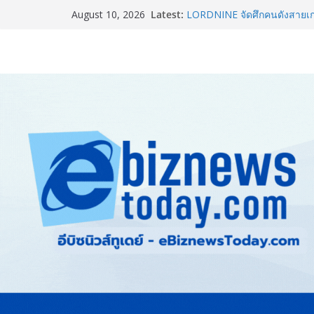
ยิ่งใหญ่ Thailand e-Commerc
Latest:
ปั้นผู้ประกอบการไทยสู่ตลาดโ
August 10, 2026
LORDNINE จัดศึกคนดังสายเกม
the Tenth Lord” เปิดสงครามก
ใหม่ เฮเลนา
“ทรงศักดิ์” ประชุมร่างแผน สส
ภาพรายจังหวัด หนุนวาระกลาง “ข
วัดผลได้ภายใน 1 ปี
จับตาการตลาดบุหรี่ไฟฟ้าผ่า
ชวนโหวต “People’s Choice Aw
ยอดบริษัทอสังหาฯ และเอเจนต์ท