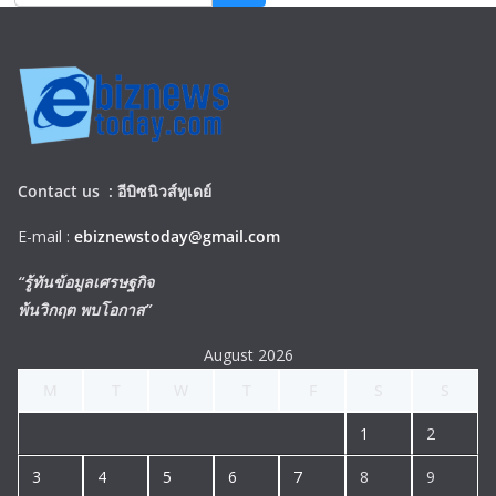
Contact us :
อีบิซนิวส์ทูเดย์
E-mail :
ebiznewstoday@gmail.com
“รู้ทันข้อมูลเศรษฐกิจ
พ้นวิกฤต พบโอกาส”
August 2026
M
T
W
T
F
S
S
1
2
3
4
5
6
7
8
9