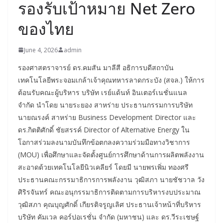
รองรับเป้าหมาย Net Zero
ของไทย
June 4, 2026
admin
รองศาสตราจารย์ ดร.คมสัน มาลีสี อธิการบดีสถาบัน
เทคโนโลยีพระจอมเกล้าเจ้าคุณทหารลาดกระบัง (สจล.) ให้การ
ต้อนรับคณะผู้บริหาร บริษัท เรย์แด้นท์ อินเตอร์เนชั่นแนล
จำกัด นำโดย นายระยอง สาหร่าย ประธานกรรมการบริษัท
นายณรงค์ สาหร่าย Business Development Director และ
ดร.กิตติศักดิ์ ชัยสรรค์ Director of Alternative Energy ใน
โอกาสร่วมลงนามบันทึกข้อตกลงความร่วมมือทางวิชาการ
(MOU) เพื่อศึกษาและจัดตั้งศูนย์การศึกษาด้านการผลิตพลังงาน
สะอาดด้วยเทคโนโลยีนิวเคลียร์ โดยมี นายพรเพิ่ม ทองศรี
ประธานคณะกรรมาธิการการพลังงาน วุฒิสภา นายชัชวาล วัง
ศิริรจันทร์ คณะอนุกรรมาธิการติดตามการบริหารงบประมาณ
วุฒิสภา คุณบุญศักดิ์ เกียรติจรูญเลิศ ประธานเจ้าหน้าที่บริหาร
บริษัท คัมเวล คอร์ปอเรชั่น จำกัด (มหาชน) และ ดร.วีระเชษฐ์