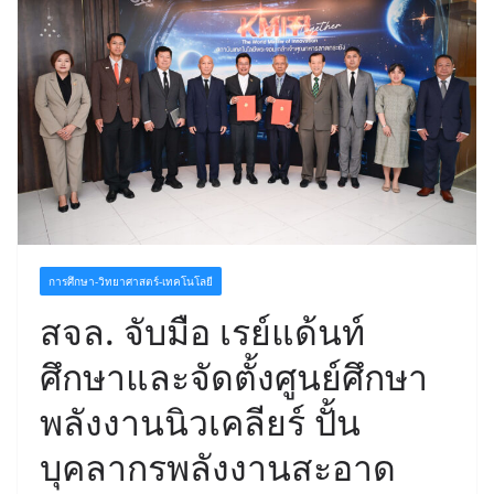
การศึกษา-วิทยาศาสตร์-เทคโนโลยี
สจล. จับมือ เรย์แด้นท์
ศึกษาและจัดตั้งศูนย์ศึกษา
พลังงานนิวเคลียร์ ปั้น
บุคลากรพลังงานสะอาด