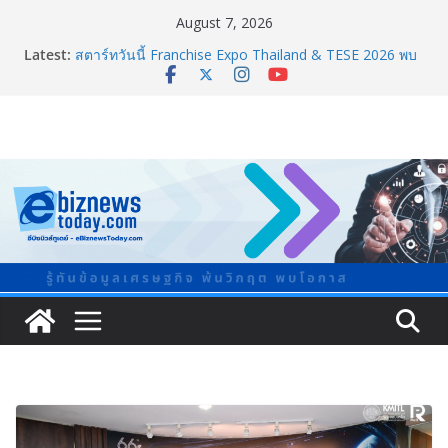
August 7, 2026
Latest:
สตาร์ทวันนี้ Franchise Expo Thailand & TESE 2026 พบ
ทัพธุรกิจ&แฟรนไชส์ ซัพพลายเออร์สินค้า ลดใหญ่กว่า
250 บูธ คาดเงินสะพัด 220 ลบ.
อลิอันซ์ อยุธยา ส่งเสริมคนไทยเตรียมพร้อมรับมือวิกฤต
เปิดพื้นที่ “Level Up the Care by Allianz Ayudhya
นิทรรศการยกระดับ…ความเป็นห่วง” ในงาน Hug
HeartYai
Guangzhou Yinghao School เผยวิสัยทัศน์การศึกษาที่
พร้อมรับอนาคต
TCMA จับมือแคนาดา ดันเทคโนโลยีดักจับคาร์บอนเครื่อง
แรกในไทย ปูทางอุตสาหกรรมปูนซีเมนต์สู่ Net Zero 2050
8.8 “ซูเลียน” รวมพลังนักธุรกิจทั่วประเทศ จัดประชุมใหญ่
แห่งปี พบ CEO “ดร.ปิยะวัฒน์” ถ่ายทอดวิสัยทัศน์ธุรกิจ
พร้อมฟรีคอนเสิร์ต “โชค รถแห่” ยกวง