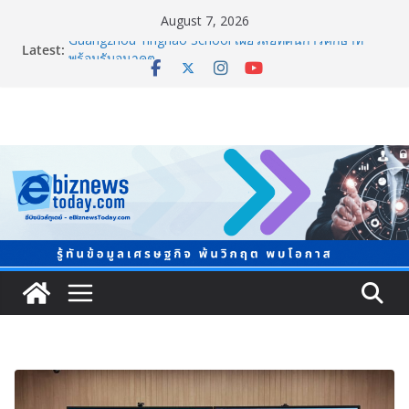
August 7, 2026
Latest:
Guangzhou Yinghao School เผยวิสัยทัศน์การศึกษาที่
พร้อมรับอนาคต
TCMA จับมือแคนาดา ดันเทคโนโลยีดักจับคาร์บอนเครื่อง
แรกในไทย ปูทางอุตสาหกรรมปูนซีเมนต์สู่ Net Zero 2050
แพทย์เผย โรคไม่ติดต่อเรื้อรัง NCDs คร่าชีวิตคนไทยก่อน
วัยอันควร ทำสูญเสียทางเศรษฐกิจมหาศาล 1.6 ล้านล้าน
บาทต่อปี
ภาครัฐ-เอกชนจับมือสัมมนาใหญ่ ยกระดับอุตสาหกรรมเซ
รามิกไทยสู่สากล พร้อมชวนผู้ประกอบไทยร่วมงาน
“Ceramics Vietnam & Stone Vietnam 2026”
อลิอันซ์ อยุธยา ส่งเสริมคนไทยเตรียมพร้อมรับมือวิกฤต
เปิดพื้นที่ “Level Up the Care by Allianz Ayudhya
นิทรรศการยกระดับ…ความเป็นห่วง” ในงาน Hug
HeartYai