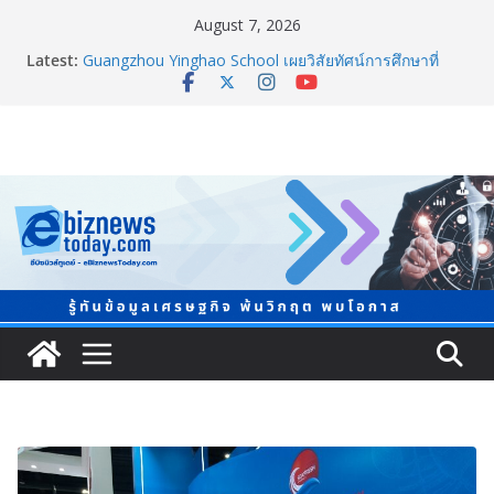
August 7, 2026
Latest:
Guangzhou Yinghao School เผยวิสัยทัศน์การศึกษาที่
พร้อมรับอนาคต
TCMA จับมือแคนาดา ดันเทคโนโลยีดักจับคาร์บอนเครื่อง
แรกในไทย ปูทางอุตสาหกรรมปูนซีเมนต์สู่ Net Zero 2050
แพทย์เผย โรคไม่ติดต่อเรื้อรัง NCDs คร่าชีวิตคนไทยก่อน
วัยอันควร ทำสูญเสียทางเศรษฐกิจมหาศาล 1.6 ล้านล้าน
บาทต่อปี
ภาครัฐ-เอกชนจับมือสัมมนาใหญ่ ยกระดับอุตสาหกรรมเซ
รามิกไทยสู่สากล พร้อมชวนผู้ประกอบไทยร่วมงาน
“Ceramics Vietnam & Stone Vietnam 2026”
อลิอันซ์ อยุธยา ส่งเสริมคนไทยเตรียมพร้อมรับมือวิกฤต
เปิดพื้นที่ “Level Up the Care by Allianz Ayudhya
นิทรรศการยกระดับ…ความเป็นห่วง” ในงาน Hug
HeartYai