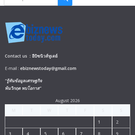
Contact us :
อีบิซนิวส์ทูเดย์
E-mail :
ebiznewstoday@gmail.com
“รู้ทันข้อมูลเศรษฐกิจ
พ้นวิกฤต พบโอกาส”
August 2026
M
T
W
T
F
S
S
1
2
3
4
5
6
7
8
9