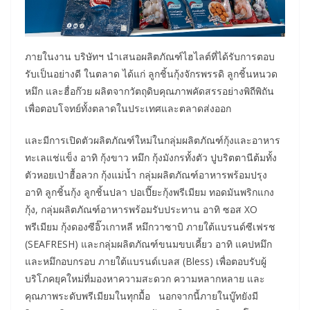
ภายในงาน บริษัทฯ นำเสนอผลิตภัณฑ์ไฮไลต์ที่ได้รับการตอบ
รับเป็นอย่างดี ในตลาด ได้แก่ ลูกชิ้นกุ้งจักรพรรดิ ลูกชิ้นหนวด
หมึก และฮื่อก๊วย ผลิตจากวัตถุดิบคุณภาพคัดสรรอย่างพิถีพิถัน
เพื่อตอบโจทย์ทั้งตลาดในประเทศและตลาดส่งออก
และมีการเปิดตัวผลิตภัณฑ์ใหม่ในกลุ่มผลิตภัณฑ์กุ้งและอาหาร
ทะเลแช่แข็ง อาทิ กุ้งขาว หมึก กุ้งมังกรทั้งตัว ปูบริตตานีต้มทั้ง
ตัวหอยเป่าฮื้อลวก กุ้งแม่น้ำ กลุ่มผลิตภัณฑ์อาหารพร้อมปรุง
อาทิ ลูกชิ้นกุ้ง ลูกชิ้นปลา ปอเปี๊ยะกุ้งพรีเมียม ทอดมันพริกแกง
กุ้ง, กลุ่มผลิตภัณฑ์อาหารพร้อมรับประทาน อาทิ ซอส XO
พรีเมียม กุ้งดองซีอิ๊วเกาหลี หมึกวาซาบิ ภายใต้แบรนด์ซีเฟรช
(SEAFRESH) และกลุ่มผลิตภัณฑ์ขนมขบเคี้ยว อาทิ แคปหมึก
และหมึกอบกรอบ ภายใต้แบรนด์เบลส (Bless) เพื่อตอบรับผู้
บริโภคยุคใหม่ที่มองหาความสะดวก ความหลากหลาย และ
คุณภาพระดับพรีเมียมในทุกมื้อ นอกจากนี้ภายในบู๊ทยังมี