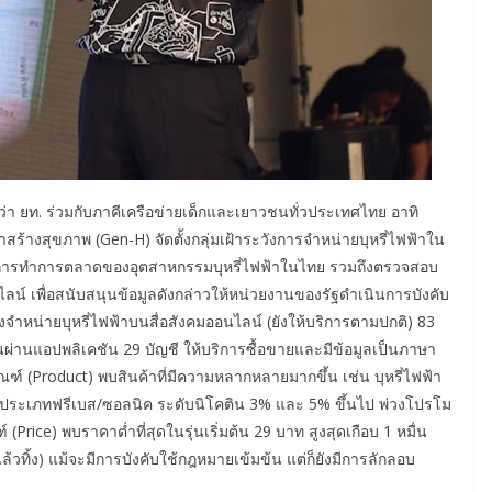
า ยท. ร่วมกับภาคีเครือข่ายเด็กและเยาวชนทั่วประเทศไทย อาทิ
างสุขภาพ (Gen-H) จัดตั้งกลุ่มเฝ้าระวังการจำหน่ายบุหรี่ไฟฟ้าใน
ดตามการทำการตลาดของอุตสาหกรรมบุหรี่ไฟฟ้าในไทย รวมถึงตรวจสอบ
ไลน์ เพื่อสนับสนุนข้อมูลดังกล่าวให้หน่วยงานของรัฐดำเนินการบังคับ
จำหน่ายบุหรี่ไฟฟ้าบนสื่อสังคมออนไลน์ (ยังให้บริการตามปกติ) 83
นผ่านแอปพลิเคชัน 29 บัญชี ให้บริการซื้อขายและมีข้อมูลเป็นภาษา
ณฑ์ (Product) พบสินค้าที่มีความหลากหลายมากขึ้น เช่น บุหรี่ไฟฟ้า
ไฟฟ้าประเภทฟรีเบส/ซอลนิค ระดับนิโคติน 3% และ 5% ขึ้นไป พ่วงโปรโม
 (Price) พบราคาต่ำที่สุดในรุ่นเริ่มต้น 29 บาท สูงสุดเกือบ 1 หมื่น
วทิ้ง) แม้จะมีการบังคับใช้กฎหมายเข้มข้น แต่ก็ยังมีการลักลอบ