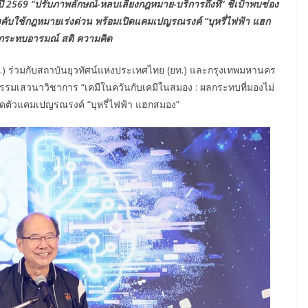
ปี 2569 “ปรับภาพลักษณ์-หลบเลี่ยงกฎหมาย-บริการถึงที่” ชี้เป้าพบช่อง
ับใช้กฎหมายเร่งด่วน พร้อมเปิดแคมเปญรณรงค์ “บุหรี่ไฟฟ้า แฮก
ง กระทบอารมณ์ สติ ความคิด
) ร่วมกับสถาบันยุวทัศน์แห่งประเทศไทย (ยท.) และกรุงเทพมหานคร
กรรมเสวนาวิชาการ “เคมีในควันกับเคมีในสมอง : ผลกระทบที่มองไม่
เปิดตัวแคมเปญรณรงค์ “บุหรี่ไฟฟ้า แฮกสมอง”