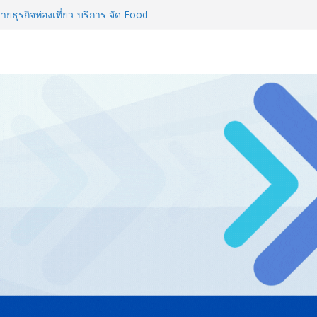
L 2026 ผนึก Bio+HealthTech
CHEM INTERNATIONAL เปิดเวที
าสตร์และสุขภาพ
่ายธุรกิจท่องเที่ยว-บริการ จัด Food
ื่อม 4 งานใหญ่ สร้างโอกาสธุรกิจ
ลยีดักจับคาร์บอนเครื่องแรกใน
์สู่ Net Zero 2050
ทั่วประเทศ จัดประชุมใหญ่แห่งปี พบ
ยทัศน์ธุรกิจ พร้อมฟรีคอนเสิร์ต
Thailand & TESE 2026 พบทัพ
์สินค้า ลดใหญ่กว่า 250 บูธ คาด