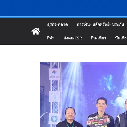
ธุรกิจ-ตลาด
การเงิน- หลักทรัพย์- ประกัน
กีฬา
สังคม-CSR
กิน-เที่ยว
บันเทิง