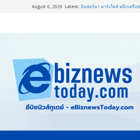
Thailand LAB INTERNATIONA
Latest:
August 6, 2026
INTERNATIONAL และ Future
AI ขับเคลื่อนนวัตกรรมวิทยาศ
อินฟอร์มา มาร์เก็ตส์ ผนึกเครือข
& Hospitality Thailand 2026เช
ครบวงจร
TCMA จับมือแคนาดา ดันเทคโนโ
ไทย ปูทางอุตสาหกรรมปูนซีเมนต
8.8 “ซูเลียน” รวมพลังนักธุรกิจ
CEO “ดร.ปิยะวัฒน์” ถ่ายทอดวิสั
“โชค รถแห่” ยกวง
สตาร์ทวันนี้ Franchise Expo 
ธุรกิจ&แฟรนไชส์ ซัพพลายเออร
เงินสะพัด 220 ลบ.