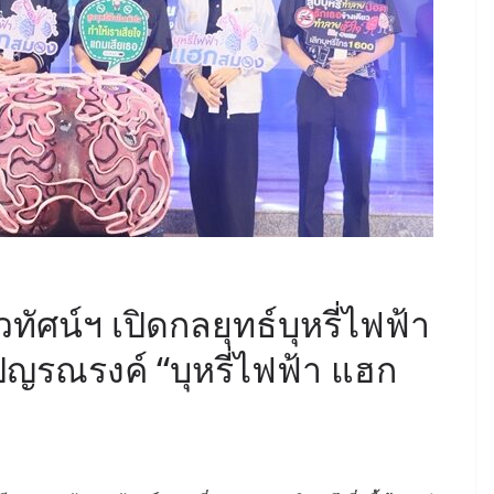
ัศน์ฯ เปิดกลยุทธ์บุหรี่ไฟฟ้า
ปญรณรงค์ “บุหรี่ไฟฟ้า แฮก