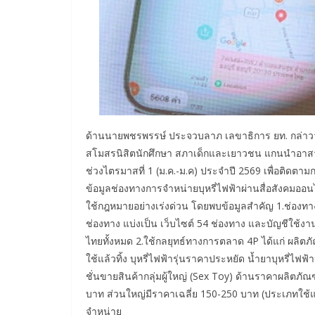
ด้านนายพชรพรรษ์ ประจวบลาภ เลขาธิการ ยท. กล่าวว่
สโมสรนิสิตนักศึกษา สภาเด็กและเยาวชน แกนนำอาสาสร้
ช่วงไตรมาสที่ 1 (ม.ค.-ม.ค) ประจำปี 2569 เพื่อติ
ข้อมูลช่องทางการจำหน่ายบุหรี่ไฟฟ้าผ่านสื่อสังคมออน
ใช้กฎหมายอย่างเร่งด่วน โดยพบข้อมูลสำคัญ 1.ช่องทาง
ช่องทาง แบ่งเป็น เว็บไซต์ 54 ช่องทาง และบัญชีใช้งา
ไทยทั้งหมด 2.ใช้กลยุทธ์ทางการตลาด 4P ได้แก่ ผลิตภั
ใช้แล้วทิ้ง บุหรี่ไฟฟ้ารุ่นราคาประหยัด น้ำยาบุหรี่
ชั่นขายสินค้ากลุ่มผู้ใหญ่ (Sex Toy) ด้านราคาผลิตภัณฑ์
บาท ส่วนใหญ่มีราคาเฉลี่ย 150-250 บาท (ประเภทใช้แล้
จำหน่าย