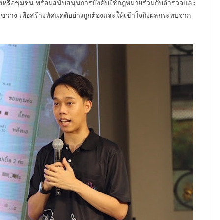
งหรือชุมชน พร้อมสนับสนุนการบังคับใช้กฎหมายร่วมกับตำรวจและ
างขวาง เพื่อสร้างทัศนคติอย่างถูกต้องและให้เข้าใจถึงผลกระทบจาก