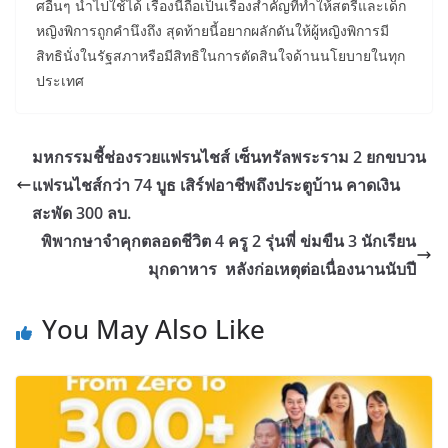
ศอื่นๆ นำไปใช้ได้ เรื่องนี้ถือเป็นเรื่องสำคัญที่ทำให้สตรีและเด็ก
หญิงพิการถูกคำนึงถึง สุดท้ายนี้อยากผลักดันให้ผู้หญิงพิการมี
สิทธินั่งในรัฐสภาหรือมีสิทธิในการตัดสินใจด้านนโยบายในทุก
ประเทศ
มหกรรมชี้ช่องรวยแฟรนไชส์ เซ็นทรัลพระราม 2 ยกขบวน
แฟรนไชส์กว่า 74 บูธ เสิร์ฟอาชีพถึงประตูบ้าน คาดเงิน
สะพัด 300 ลบ.
พิพากษาจำคุกตลอดชีวิต 4 ครู 2 รุ่นพี่ ข่มขืน 3 นักเรียน
มุกดาหาร หลังก่อเหตุต่อเนื่องนานนับปี
You May Also Like