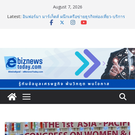
August 7, 2026
Latest:
อินฟอร์มา มาร์เก็ตส์ ผนึกเครือข่ายธุรกิจท่องเที่ยว-บริการ
จัด Food & Hospitality Thailand 2026เชื่อม 4 งานใหญ่
สร้างโอกาสธุรกิจครบวงจร
TCMA จับมือแคนาดา ดันเทคโนโลยีดักจับคาร์บอนเครื่อง
แรกในไทย ปูทางอุตสาหกรรมปูนซีเมนต์สู่ Net Zero 2050
8.8 “ซูเลียน” รวมพลังนักธุรกิจทั่วประเทศ จัดประชุมใหญ่
แห่งปี พบ CEO “ดร.ปิยะวัฒน์” ถ่ายทอดวิสัยทัศน์ธุรกิจ
พร้อมฟรีคอนเสิร์ต “โชค รถแห่” ยกวง
สตาร์ทวันนี้ Franchise Expo Thailand & TESE 2026 พบ
ทัพธุรกิจ&แฟรนไชส์ ซัพพลายเออร์สินค้า ลดใหญ่กว่า
250 บูธ คาดเงินสะพัด 220 ลบ.
Thailand LAB INTERNATIONAL 2026 ผนึก
Bio+HealthTech INTERNATIONAL และ FutureCHEM
INTERNATIONAL เปิดเวที AI ขับเคลื่อนนวัตกรรม
วิทยาศาสตร์และสุขภาพ