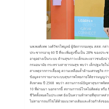
นพ.พงศ์เทพ วงศ์วัชรไพบูลย์ ผู้จัดการกองทุน สสส. กล่
ประชากรอายุ 60 ปี ที่จะเพิ่มสูงขึ้นเป็น 28% ของปร
อายุอย่างเป็นระบบ ด้านสุขภาวะเด็กและเยาวชนยังน่
กรมอนามัย กระทรวงสาธารณสุข พบว่า เด็กปฐมวัยในไทย
สาเหตุจากการเลี้ยงดู ความเหลื่อมล้ำด้านเศรษฐกิจ ก
ข้อมูลจากรายงานระบบสุขภาพไทยภายใต้ธรรมนูญว่าด้
สิงหาคม ปี 2568 พบว่า สถานการณ์ปัญหาสุขภาพจิตทวี
10 ที่ผ่านมา นอกจากนี้ สถานการณ์โรคไม่ติดต่อ หรือ
ชีวิตทั้งหมดในประเทศ ยังเป็นความท้าทายที่ทุกภาคส่ว
ไม่สามารถแก้ไขได้ด้วยแนวทางเดิมและด้วยกำลังของภ