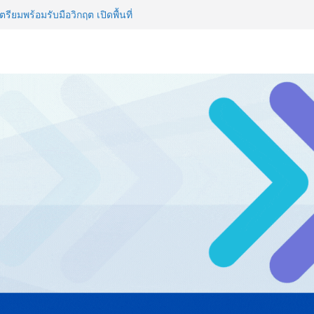
ญ่ ยกระดับอุตสาหกรรมเซรามิกไทย
ยร่วมงาน “Ceramics Vietnam &
รียมพร้อมรับมือวิกฤต เปิดพื้นที่
nz Ayudhya นิทรรศการยกระดับ…
artYai
 Expo 2026 ผนึกกว่า 50 พันธมิตร
ก คาดเงินสะพัดกว่า 300 ล้านบาท
ไทย ปะทะ ฟิลิปปินส์ ใน “Rise of
ลด์ข้ามประเทศ ฉลองเซิร์ฟเวอร์
 NCDs คร่าชีวิตคนไทยก่อนวัยอันควร
 1.6 ล้านล้านบาทต่อปี