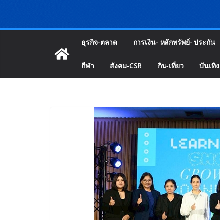
ธุรกิจ-ตลาด
การเงิน- หลักทรัพย์- ประกัน
กีฬา
สังคม-CSR
กิน-เที่ยว
บันเทิง