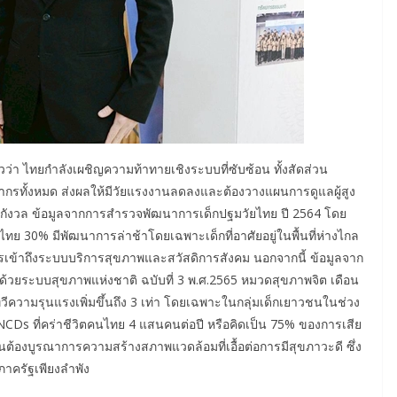
าวว่า ไทยกำลังเผชิญความท้าทายเชิงระบบที่ซับซ้อน ทั้งสัดส่วน
ะชากรทั้งหมด ส่งผลให้มีวัยแรงงานลดลงและต้องวางแผนการดูแลผู้สูง
ากังวล ข้อมูลจากการสำรวจพัฒนาการเด็กปฐมวัยไทย ปี 2564 โดย
 30% มีพัฒนาการล่าช้าโดยเฉพาะเด็กที่อาศัยอยู่ในพื้นที่ห่างไกล
ารเข้าถึงระบบบริการสุขภาพและสวัสดิการสังคม นอกจากนี้ ข้อมูลจาก
วยระบบสุขภาพแห่งชาติ ฉบับที่ 3 พ.ศ.2565 หมวดสุขภาพจิต เดือน
ความรุนแรงเพิ่มขึ้นถึง 3 เท่า โดยเฉพาะในกลุ่มเด็กเยาวชนในช่วง
 NCDs ที่คร่าชีวิตคนไทย 4 แสนคนต่อปี หรือคิดเป็น 75% ของการเสีย
นต้องบูรณาการความสร้างสภาพแวดล้อมที่เอื้อต่อการมีสุขภาวะดี ซึ่ง
าครัฐเพียงลำพัง