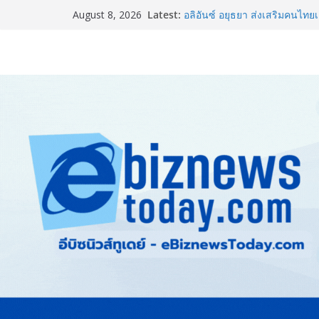
ภาครัฐ-เอกชนจับมือสัมมนาให
Latest:
August 8, 2026
สู่สากล พร้อมชวนผู้ประกอบไท
Stone Vietnam 2026”
อลิอันซ์ อยุธยา ส่งเสริมคนไทยเต
“Level Up the Care by Allia
ความเป็นห่วง” ในงาน Hug He
ยิ่งใหญ่ Thailand e-Commerce
ปั้นผู้ประกอบการไทยสู่ตลาดโล
LORDNINE จัดศึกคนดังสายเกม 
the Tenth Lord” เปิดสงครามกิ
ใหม่ เฮเลนา
แพทย์เผย โรคไม่ติดต่อเรื้อรัง
ทำสูญเสียทางเศรษฐกิจมหาศาล