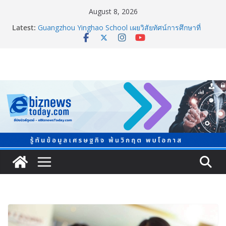
August 8, 2026
Latest:
Guangzhou Yinghao School เผยวิสัยทัศน์การศึกษาที่
พร้อมรับอนาคต
TCMA จับมือแคนาดา ดันเทคโนโลยีดักจับคาร์บอนเครื่อง
แรกในไทย ปูทางอุตสาหกรรมปูนซีเมนต์สู่ Net Zero 2050
แพทย์เผย โรคไม่ติดต่อเรื้อรัง NCDs คร่าชีวิตคนไทยก่อน
วัยอันควร ทำสูญเสียทางเศรษฐกิจมหาศาล 1.6 ล้านล้าน
บาทต่อปี
ภาครัฐ-เอกชนจับมือสัมมนาใหญ่ ยกระดับอุตสาหกรรมเซ
รามิกไทยสู่สากล พร้อมชวนผู้ประกอบไทยร่วมงาน
“Ceramics Vietnam & Stone Vietnam 2026”
อลิอันซ์ อยุธยา ส่งเสริมคนไทยเตรียมพร้อมรับมือวิกฤต
เปิดพื้นที่ “Level Up the Care by Allianz Ayudhya
นิทรรศการยกระดับ…ความเป็นห่วง” ในงาน Hug
HeartYai