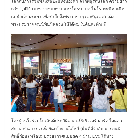
โลกกับการรวมพลังศิลปะแห่งท้องฟ้า จากพลุรักษ์โลก ความยาว
กว่า 1,400 เมตร ผสานการแสดงโดรน และไพโรเทคนิคเหนือ
แม่น้ำเจ้าพระยา เพื่อรำลึกถึงพระมหากรุณาธิคุณ สมเด็จ
พระบรมราชชนนีพันปีหลวง ให้ได้ชมในคืนส่งท้ายปี
โดยผู้สนใจร่วมโมเม้นต์ประวัติศาสตร์ที่ ริเวอร์ พาร์ค ไอคอน
สยาม สามารถวอล์กอินเข้างานได้ฟรี (พื้นที่มีจำกัด มาก่อนมี
สิทธิ์ก่อน) หรือชมบรรยากาศแบบสด ๆ ผ่าน Live ได้ทาง