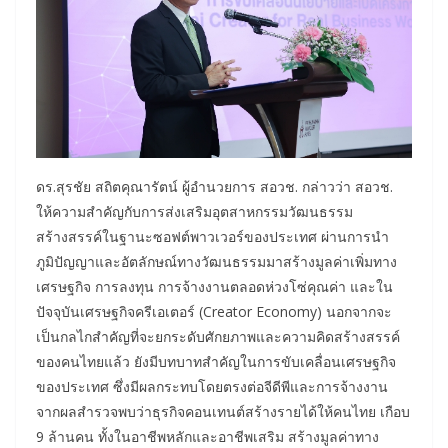
ดร.สุรชัย สถิตคุณารัตน์ ผู้อำนวยการ สอวช. กล่าวว่า สอวช.
ให้ความสำคัญกับการส่งเสริมอุตสาหกรรมวัฒนธรรม
สร้างสรรค์ในฐานะซอฟต์พาวเวอร์ของประเทศ ผ่านการนำ
ภูมิปัญญาและอัตลักษณ์ทางวัฒนธรรมมาสร้างมูลค่าเพิ่มทาง
เศรษฐกิจ การลงทุน การจ้างงานตลอดห่วงโซ่คุณค่า และใน
ปัจจุบันเศรษฐกิจครีเอเตอร์ (Creator Economy) นอกจากจะ
เป็นกลไกสำคัญที่จะยกระดับศักยภาพและความคิดสร้างสรรค์
ของคนไทยแล้ว ยังมีบทบาทสำคัญในการขับเคลื่อนเศรษฐกิจ
ของประเทศ ซึ่งมีผลกระทบโดยตรงต่อจีดีพีและการจ้างงาน
จากผลสำรวจพบว่าธุรกิจคอนเทนต์สร้างรายได้ให้คนไทย เกือบ
9 ล้านคน ทั้งในอาชีพหลักและอาชีพเสริม สร้างมูลค่าทาง