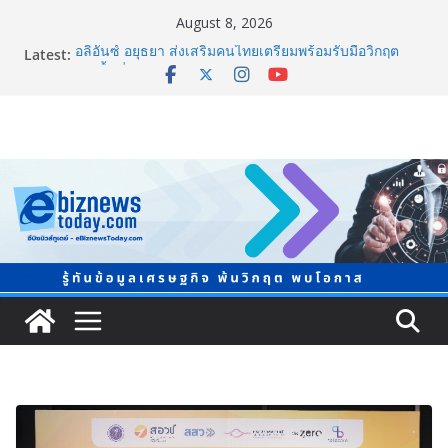
August 8, 2026
Latest:
อลิอันซ์ อยุธยา ส่งเสริมคนไทยเตรียมพร้อมรับมือวิกฤต
เปิดพื้นที่ “Level Up the Care by Allianz Ayudhya
นิทรรศการยกระดับ…ความเป็นห่วง” ในงาน Hug
HeartYai
Guangzhou Yinghao School เผยวิสัยทัศน์การศึกษาที่
พร้อมรับอนาคต
LORDNINE จัดศึกคนดังสายเกม ไทย ปะทะ ฟิลิปปินส์ ใน
“Rise of the Tenth Lord” เปิดสงครามกิลด์ข้ามประเทศ
ฉลองเซิร์ฟเวอร์ใหม่ เฮเลนา
แพทย์เผย โรคไม่ติดต่อเรื้อรัง NCDs คร่าชีวิตคนไทยก่อน
วัยอันควร ทำสูญเสียทางเศรษฐกิจมหาศาล 1.6 ล้านล้าน
บาทต่อปี
ภาครัฐ-เอกชนจับมือสัมมนาใหญ่ ยกระดับอุตสาหกรรมเซ
รามิกไทยสู่สากล พร้อมชวนผู้ประกอบไทยร่วมงาน
“Ceramics Vietnam & Stone Vietnam 2026”