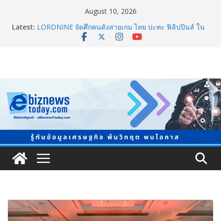
August 10, 2026
ยิ่งใหญ่ Thailand e-Commerce Expo 2026 ผนึกกว่า 50
Latest:
พันธมิตร ปั้นผู้ประกอบการไทยสู่ตลาดโลก คาดเงินสะพัด
กว่า 300 ล้านบาท
LORDNINE จัดศึกคนดังสายเกม ไทย ปะทะ ฟิลิปปินส์ ใน
“Rise of the Tenth Lord” เปิดสงครามกิลด์ข้ามประเทศ
ฉลองเซิร์ฟเวอร์ใหม่ เฮเลนา
“ทรงศักดิ์” ประชุมร่างแผน สสส. ปี 70 เน้นขยายงานสร้าง
เสริมสุขภาพรายจังหวัด หนุนวาระกลาง “ขับเคลื่อนใช้
ข้อมูลเชิงพื้นที่” เล็งวัดผลได้ภายใน 1 ปี
จับตาการตลาดบุหรี่ไฟฟ้าผ่านโลกโซเซียล
ชวนโหวต “People’s Choice Awards” ดันผู้บริโภคร่วม
ตัดสินสุดยอดบริษัทอสังหาฯ และเอเจนต์ที่ชื่นชอบแห่งปี
2026