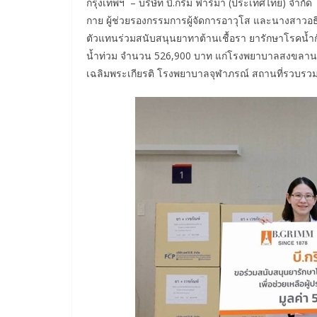
กรุงเทพฯ – บริษัท บี.กริม ฟาร์มา (ประเทศไทย) จำกั
กาย ผู้ช่วยรองกรรมการผู้จัดการอาวุโส และนางสาวอธิช
ตัวแทนร่วมสนับสนุนยาทาต้านเชื้อรา ยารักษาโรคน้ำกัด
น้ำท่วม จำนวน 526,900 บาท แก่โรงพยาบาลสงขลานคร
เฉลิมพระเกียรติ โรงพยาบาลจุฬาภรณ์ สถานที่รวบรวมยา