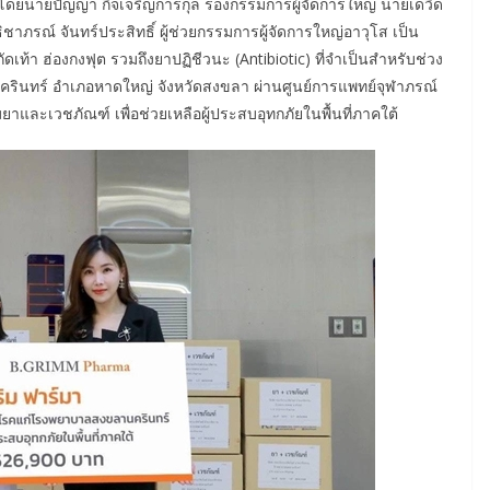
ด โดยนายปัญญา กิจเจริญการกุล รองกรรมการผู้จัดการใหญ่ นายเดวิด
าภรณ์ จันทร์ประสิทธิ์ ผู้ช่วยกรรมการผู้จัดการใหญ่อาวุโส เป็น
เท้า ฮ่องกงฟุต รวมถึงยาปฏิชีวนะ (Antibiotic) ที่จำเป็นสำหรับช่วง
ินทร์ อำเภอหาดใหญ่ จังหวัดสงขลา ผ่านศูนย์การแพทย์จุฬาภรณ์
และเวชภัณฑ์ เพื่อช่วยเหลือผู้ประสบอุทกภัยในพื้นที่ภาคใต้