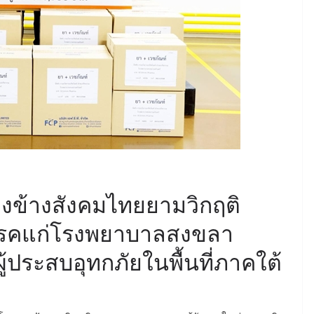
ียงข้างสังคมไทยยามวิกฤติ
โรคแก่โรงพยาบาลสงขลา
ผู้ประสบอุทกภัยในพื้นที่ภาคใต้