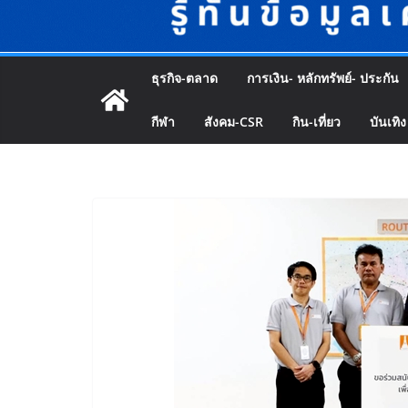
ธุรกิจ-ตลาด
การเงิน- หลักทรัพย์- ประกัน
กีฬา
สังคม-CSR
กิน-เที่ยว
บันเทิง