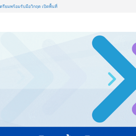
รียมพร้อมรับมือวิกฤต เปิดพื้นที่
nz Ayudhya นิทรรศการยกระดับ…
artYai
 Expo 2026 ผนึกกว่า 50 พันธมิตร
ก คาดเงินสะพัดกว่า 300 ล้านบาท
ไทย ปะทะ ฟิลิปปินส์ ใน “Rise of
ลด์ข้ามประเทศ ฉลองเซิร์ฟเวอร์
 NCDs คร่าชีวิตคนไทยก่อนวัยอันควร
 1.6 ล้านล้านบาทต่อปี
ญ่ ยกระดับอุตสาหกรรมเซรามิกไทย
ยร่วมงาน “Ceramics Vietnam &