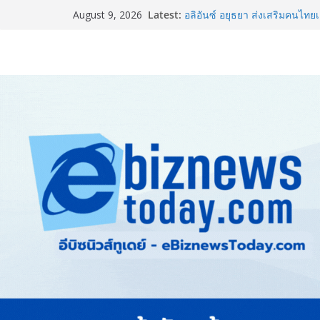
Latest:
อลิอันซ์ อยุธยา ส่งเสริมคนไทยเต
August 9, 2026
“Level Up the Care by Allia
ความเป็นห่วง” ในงาน Hug He
ยิ่งใหญ่ Thailand e-Commerce
ปั้นผู้ประกอบการไทยสู่ตลาดโล
LORDNINE จัดศึกคนดังสายเกม 
the Tenth Lord” เปิดสงครามกิ
ใหม่ เฮเลนา
แพทย์เผย โรคไม่ติดต่อเรื้อรัง
ทำสูญเสียทางเศรษฐกิจมหาศาล
ภาครัฐ-เอกชนจับมือสัมมนาให
สู่สากล พร้อมชวนผู้ประกอบไท
Stone Vietnam 2026”