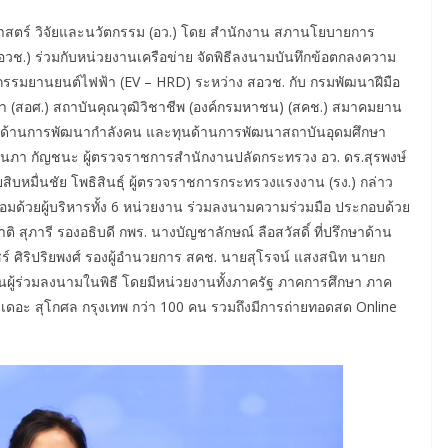
าสตร์ วิจัยและนวัตกรรม (อว.) โดย สำนักงาน สภานโยบายการ
อวช.) ร่วมกับหน่วยงานเครือข่าย จัดพิธีลงนามบันทึกข้อตกลงความ
รรมยานยนต์ไฟฟ้า (EV – HRD) ระหว่าง สอวช. กับ กรมพัฒนาฝีมือ
(สอศ.) สถาบันคุณวุฒิวิชาชีพ (องค์กรมหาชน) (สคช.) สมาคมยาน
นด้านการพัฒนากำลังคน และทุนด้านการพัฒนาสถาบันอุดมศึกษา
ญนภา กัญชนะ ผู้ตรวจราชการสำนักงานปลัดกระทรวง อว. ดร.สุรพงษ์
สิบหมื่นชัย โพธิสินธุ์ ผู้ตรวจราชการกระทรวงแรงงาน (รง.) กล่าว
มด้วยผู้บริหารทั้ง 6 หน่วยงาน ร่วมลงนามความร่วมมือ ประกอบด้วย
สุภารี รองอธิบดี กพร. นางบัญชาลักษณ์ ลือสวัสดิ์ ที่ปรึกษาด้าน
์ ศิริปริยพงศ์ รองผู้อำนวยการ สคช. นายสุโรจน์ แสงสนิท นายก
ป็นผู้ร่วมลงนามในพิธี โดยมีหน่วยงานทั้งภาครัฐ ภาคการศึกษา ภาค
เดอะ สุโกศล กรุงเทพ กว่า 100 คน รวมถึงมีการถ่ายทอดสด Online