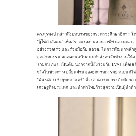
ดร.สุรพงษ์ กล่าวถึงบทบาทของกระทรวงศึกษาธิการ โดย ส
“ผู้ใช้กำลังคน” เพื่อสร้างแรงงานสายอาชีพ และคณาจา
อย่างรวดเร็ว และร่วมมือกับ สอวช. ในการพัฒนาหล
อุตสาหกรรม ตลอดจนสนับสนุนกำลังคนวัยทำงานให้สามาร
ร่วมกับ กพร. เป็นต้น นอกจากนี้ยังร่วมกับ EVAT เพื่
จริงในช่วงการเปลี่ยนผ่านของอุตสาหกรรมยานยนต์ไฟฟ
“พันธมิตรเชิงยุทธศาสตร์” ที่จะสามารถยกระดับศักย
เศรษฐกิจประเทศ และนำพาไทยก้าวสู่ความเป็นผู้นำด้