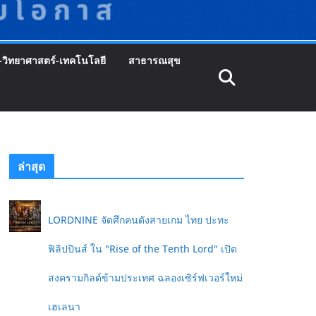
-วิทยาศาสตร์-เทคโนโลยี
สาธารณสุข
ล่าสุด
LORDNINE จัดศึกคนดังสายเกม ไทย ปะทะ
ฟิลิปปินส์ ใน "Rise of the Tenth Lord" เปิด
สงครามกิลด์ข้ามประเทศ ฉลองเซิร์ฟเวอร์ใหม่
เฮเลนา