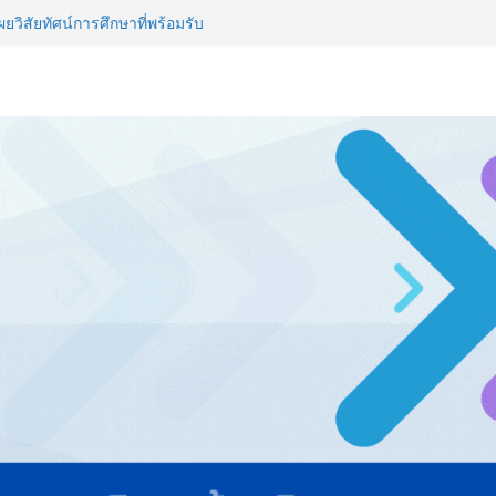
วิสัยทัศน์การศึกษาที่พร้อมรับ
ไทย ปะทะ ฟิลิปปินส์ ใน “Rise of
ลด์ข้ามประเทศ ฉลองเซิร์ฟเวอร์
 NCDs คร่าชีวิตคนไทยก่อนวัยอันควร
 1.6 ล้านล้านบาทต่อปี
ญ่ ยกระดับอุตสาหกรรมเซรามิกไทย
ยร่วมงาน “Ceramics Vietnam &
รียมพร้อมรับมือวิกฤต เปิดพื้นที่
nz Ayudhya นิทรรศการยกระดับ…
artYai