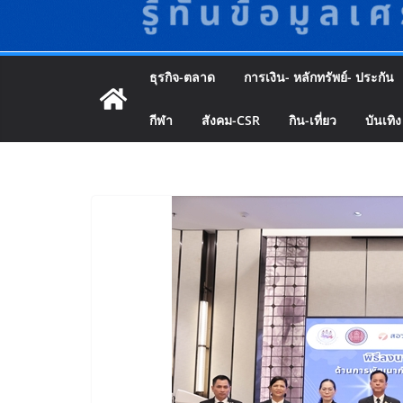
ธุรกิจ-ตลาด
การเงิน- หลักทรัพย์- ประกัน
กีฬา
สังคม-CSR
กิน-เที่ยว
บันเทิง