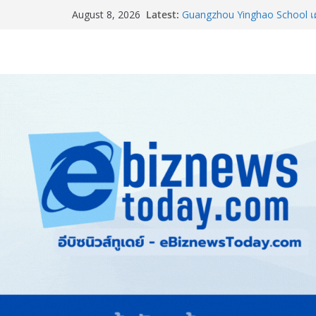
Latest:
Guangzhou Yinghao School เผย
August 8, 2026
อนาคต
LORDNINE จัดศึกคนดังสายเกม 
the Tenth Lord” เปิดสงครามกิ
ใหม่ เฮเลนา
แพทย์เผย โรคไม่ติดต่อเรื้อรัง
ทำสูญเสียทางเศรษฐกิจมหาศาล
ภาครัฐ-เอกชนจับมือสัมมนาให
สู่สากล พร้อมชวนผู้ประกอบไท
Stone Vietnam 2026”
อลิอันซ์ อยุธยา ส่งเสริมคนไทยเต
“Level Up the Care by Allia
ความเป็นห่วง” ในงาน Hug He