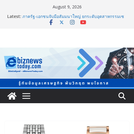
August 9, 2026
Latest:
ภาครัฐ-เอกชนจับมือสัมมนาใหญ่ ยกระดับอุตสาหกรรมเซ
รามิกไทยสู่สากล พร้อมชวนผู้ประกอบไทยร่วมงาน
“Ceramics Vietnam & Stone Vietnam 2026”
อลิอันซ์ อยุธยา ส่งเสริมคนไทยเตรียมพร้อมรับมือวิกฤต
เปิดพื้นที่ “Level Up the Care by Allianz Ayudhya
นิทรรศการยกระดับ…ความเป็นห่วง” ในงาน Hug
HeartYai
ยิ่งใหญ่ Thailand e-Commerce Expo 2026 ผนึกกว่า 50
พันธมิตร ปั้นผู้ประกอบการไทยสู่ตลาดโลก คาดเงินสะพัด
กว่า 300 ล้านบาท
LORDNINE จัดศึกคนดังสายเกม ไทย ปะทะ ฟิลิปปินส์ ใน
“Rise of the Tenth Lord” เปิดสงครามกิลด์ข้ามประเทศ
ฉลองเซิร์ฟเวอร์ใหม่ เฮเลนา
แพทย์เผย โรคไม่ติดต่อเรื้อรัง NCDs คร่าชีวิตคนไทยก่อน
วัยอันควร ทำสูญเสียทางเศรษฐกิจมหาศาล 1.6 ล้านล้าน
บาทต่อปี