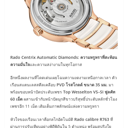
Rado Centrix Automatic Diamonds: ความหรูหราที่สะท้อน
ความมั่นใจ
และความสง่างามในทุกโอกาส
อีกหนึ่งผลงานที่โดดเด่นเผยโฉมความงดงามเหนือกาลเวลา ตัว
เรือนสแตนเลสสตีลเคลือบ
PVD โรสโกลด์ ขนาด 35 มม.
มา
พร้อมขอบหน้าปัดประดับเพชร
Top Wesselton VS–SI ฟูลคัท
60 เม็ด
ผสานเข้ากับหน้าปัดมุกสีขาวบริสุทธิ์ประดับหลักชั่วโมง
เพชรอีก 11 เม็ด เติมเต็มภาพลักษณ์แห่งความหรูหรา
หัวใจของเรือนเวลาคือกลไกอัตโนมัติ
Rado calibre R763
ที่
ผ่านการปรับเทียบอย่างพิถีพิถันใน 5 ตำแหน่ง พร้อมสปริงใย