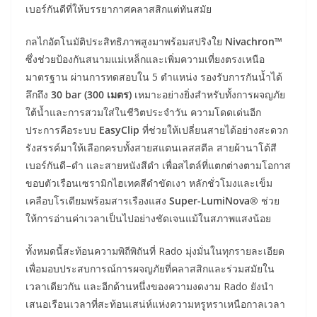
เบอร์กันดีที่ให้บรรยากาศคลาสสิกแต่ทันสมัย
กลไกอัตโนมัติประสิทธิภาพสูงมาพร้อมสปริงใย
Nivachron™
ซึ่งช่วยป้องกันสนามแม่เหล็กและเพิ่มความเที่ยงตรงเหนือ
มาตรฐาน ผ่านการทดสอบใน 5 ตำแหน่ง รองรับการกันน้ำได้
ลึกถึง
30 bar (300 เมตร)
เหมาะอย่างยิ่งสำหรับทั้งการผจญภัย
ใต้น้ำและการสวมใส่ในชีวิตประจำวัน ความโดดเด่นอีก
ประการคือระบบ
EasyClip
ที่ช่วยให้เปลี่ยนสายได้อย่างสะดวก
รังสรรค์มาให้เลือกครบทั้งสายสแตนเลสสตีล สายผ้านาโต้สี
เบอร์กันดี–ดำ และสายหนังสีดำ เพื่อสไตล์ที่แตกต่างตามโอกาส
ขอบตัวเรือนเซรามิกไฮเทคสีดำขัดเงา หลักชั่วโมงและเข็ม
เคลือบโรเดียมพร้อมสารเรืองแสง
Super-LumiNova®
ช่วย
ให้การอ่านค่าเวลาเป็นไปอย่างชัดเจนแม้ในสภาพแสงน้อย
ทั้งหมดนี้สะท้อนความพิถีพิถันที่ Rado มุ่งมั่นในทุกรายละเอียด
เพื่อมอบประสบการณ์การผจญภัยที่คลาสสิกและร่วมสมัยใน
เวลาเดียวกัน และอีกด้านหนึ่งของความงดงาม Rado ยังนำ
เสนอเรือนเวลาที่สะท้อนเสน่ห์แห่งความหรูหราเหนือกาลเวลา