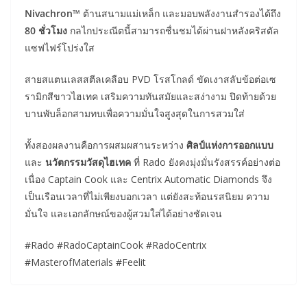
Nivachron™
ต้านสนามแม่เหล็ก และมอบพลังงานสำรองได้ถึง
80 ชั่วโมง
กลไกประณีตนี้สามารถชื่นชมได้ผ่านฝาหลังคริสตัล
แซฟไฟร์โปร่งใส
สายสแตนเลสสตีลเคลือบ PVD โรสโกลด์ ขัดเงาสลับข้อต่อเซ
รามิกสีขาวไฮเทค เสริมความทันสมัยและสง่างาม ปิดท้ายด้วย
บานพับล็อกสามทบเพื่อความมั่นใจสูงสุดในการสวมใส่
ทั้งสองผลงานคือการผสมผสานระหว่าง
ศิลป์แห่งการออกแบบ
และ
นวัตกรรมวัสดุไฮเทค
ที่ Rado ยังคงมุ่งมั่นรังสรรค์อย่างต่อ
เนื่อง Captain Cook และ Centrix Automatic Diamonds จึง
เป็นเรือนเวลาที่ไม่เพียงบอกเวลา แต่ยังสะท้อนรสนิยม ความ
มั่นใจ และเอกลักษณ์ของผู้สวมใส่ได้อย่างชัดเจน
#Rado #RadoCaptainCook #RadoCentrix
#MasterofMaterials #Feelit