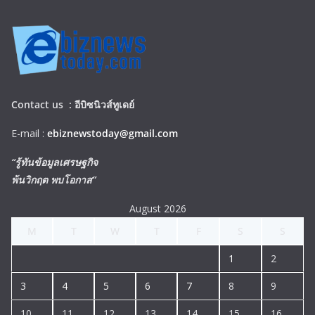
Contact us :
อีบิซนิวส์ทูเดย์
E-mail :
ebiznewstoday@gmail.com
“รู้ทันข้อมูลเศรษฐกิจ
พ้นวิกฤต พบโอกาส”
August 2026
M
T
W
T
F
S
S
1
2
3
4
5
6
7
8
9
10
11
12
13
14
15
16