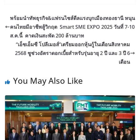
พร้อมนำทัพธุรกิจ&แฟรนไชส์ดีลแรงบุกเมืองทองธานี หนุน
คนไทยมีอาชีพสู้วิกฤต Smart SME EXPO 2025 วันที่ 7-10
ส.ค.นี้ คาดเงินสะพัด 200 ล้านบาท
“เอ็ชเอ็มซี โปลีเมอส์”เตรียมออกหุ้นกู้ในเดือนสิงหาคม
2568 ชูช่วงอัตราดอกเบี้ยสำหรับรุ่นอายุ 2 ปี และ 3 ปี 6
เดือน
You May Also Like