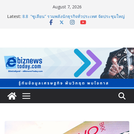
August 7, 2026
TCMA จับมือแคนาดา ดันเทคโนโลยีดักจับคาร์บอนเครื่อง
Latest:
แรกในไทย ปูทางอุตสาหกรรมปูนซีเมนต์สู่ Net Zero 2050
8.8 “ซูเลียน” รวมพลังนักธุรกิจทั่วประเทศ จัดประชุมใหญ่
แห่งปี พบ CEO “ดร.ปิยะวัฒน์” ถ่ายทอดวิสัยทัศน์ธุรกิจ
พร้อมฟรีคอนเสิร์ต “โชค รถแห่” ยกวง
ภาครัฐ-เอกชนจับมือสัมมนาใหญ่ ยกระดับอุตสาหกรรมเซ
รามิกไทยสู่สากล พร้อมชวนผู้ประกอบไทยร่วมงาน
“Ceramics Vietnam & Stone Vietnam 2026”
อลิอันซ์ อยุธยา ส่งเสริมคนไทยเตรียมพร้อมรับมือวิกฤต
เปิดพื้นที่ “Level Up the Care by Allianz Ayudhya
นิทรรศการยกระดับ…ความเป็นห่วง” ในงาน Hug
HeartYai
Guangzhou Yinghao School เผยวิสัยทัศน์การศึกษาที่
พร้อมรับอนาคต