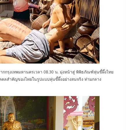
กรุงเทพมหานครเวลา 08.30 น. มุ่งหน้าสู่ พิพิธภัณฑ์หุ่นขี้ผึ้งไทย
คลสำคัญของไทยในรูปแบบหุ่นขี้ผึ้งอย่างสมจริง ท่ามกลาง