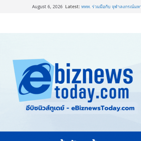
BEDO เดินหน้าจัดกิจกรรมเจร
Latest:
2026” ยกระดับผลิตภัณฑ์ท้องถิ่น
August 6, 2026
ททท. ร่วมมือกับ จุฬาลงกรณ์มห
และการตลาดเชิงรุก แนะเคล็ดลับ
ขายดี ขายนาน”
ARIT ผลักดันเยาวชนไทยสู่เวท
ม.อ. คว้ารองชนะเลิศอันดับ 1 โ
Thailand LAB INTERNATIONA
INTERNATIONAL และ Future
AI ขับเคลื่อนนวัตกรรมวิทยาศ
อินฟอร์มา มาร์เก็ตส์ ผนึกเครือข
& Hospitality Thailand 2026เช
ครบวงจร