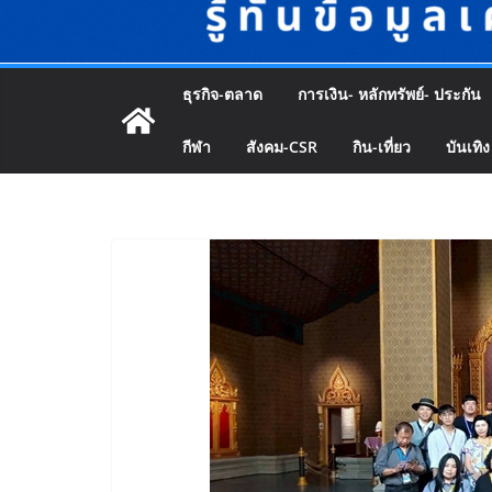
ธุรกิจ-ตลาด
การเงิน- หลักทรัพย์- ประกัน
กีฬา
สังคม-CSR
กิน-เที่ยว
บันเทิง