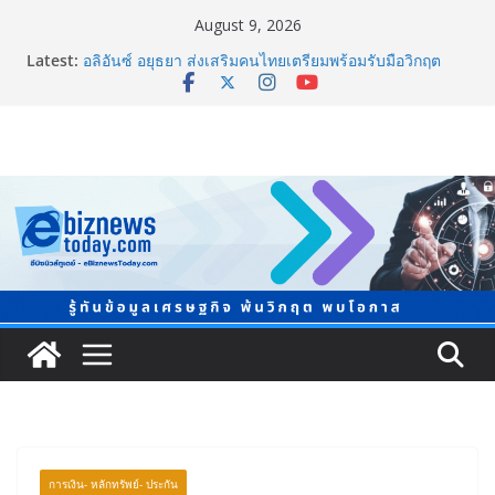
August 9, 2026
Latest:
อลิอันซ์ อยุธยา ส่งเสริมคนไทยเตรียมพร้อมรับมือวิกฤต
เปิดพื้นที่ “Level Up the Care by Allianz Ayudhya
นิทรรศการยกระดับ…ความเป็นห่วง” ในงาน Hug
HeartYai
ยิ่งใหญ่ Thailand e-Commerce Expo 2026 ผนึกกว่า 50
พันธมิตร ปั้นผู้ประกอบการไทยสู่ตลาดโลก คาดเงินสะพัด
กว่า 300 ล้านบาท
LORDNINE จัดศึกคนดังสายเกม ไทย ปะทะ ฟิลิปปินส์ ใน
“Rise of the Tenth Lord” เปิดสงครามกิลด์ข้ามประเทศ
ฉลองเซิร์ฟเวอร์ใหม่ เฮเลนา
แพทย์เผย โรคไม่ติดต่อเรื้อรัง NCDs คร่าชีวิตคนไทยก่อน
วัยอันควร ทำสูญเสียทางเศรษฐกิจมหาศาล 1.6 ล้านล้าน
บาทต่อปี
ภาครัฐ-เอกชนจับมือสัมมนาใหญ่ ยกระดับอุตสาหกรรมเซ
รามิกไทยสู่สากล พร้อมชวนผู้ประกอบไทยร่วมงาน
“Ceramics Vietnam & Stone Vietnam 2026”
การเงิน- หลักทรัพย์- ประกัน