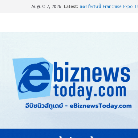
Latest:
สตาร์ทวันนี้ Franchise Expo 
August 7, 2026
ธุรกิจ&แฟรนไชส์ ซัพพลายเออร
เงินสะพัด 220 ลบ.
อลิอันซ์ อยุธยา ส่งเสริมคนไทยเต
“Level Up the Care by Allia
ความเป็นห่วง” ในงาน Hug He
Guangzhou Yinghao School เผย
อนาคต
TCMA จับมือแคนาดา ดันเทคโนโ
ไทย ปูทางอุตสาหกรรมปูนซีเมนต
8.8 “ซูเลียน” รวมพลังนักธุรกิจ
CEO “ดร.ปิยะวัฒน์” ถ่ายทอดวิสั
“โชค รถแห่” ยกวง