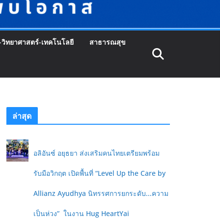
-วิทยาศาสตร์-เทคโนโลยี
สาธารณสุข
ล่าสุด
อลิอันซ์ อยุธยา ส่งเสริมคนไทยเตรียมพร้อม
รับมือวิกฤต เปิดพื้นที่ “Level Up the Care by
Allianz Ayudhya นิทรรศการยกระดับ...ความ
เป็นห่วง” ในงาน Hug HeartYai