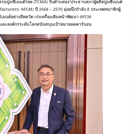
รมปูนซีเมนต์ไทย (
TCMA) รับตำแหน่ง‘ประธานสภาผู้ผลิตปูนซีเมนต์
facturers: AFCM
)
ปี
2568 – 2570
มุ่งผนึกกำลัง
8 ประเทศสมาชิก
ผู้
ีเมนต์
อย่างมีพลวัต
เร่งเครื่องเดินหน้าพัฒนา
AFCM
นและองค์กรระดับโลกสนับสนุนเป้าหมายลดคาร์บอน