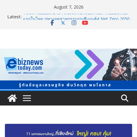
August 7, 2026
Latest:
TCMA จับมือแคนาดา ดันเทคโนโลยีดักจับคาร์บอนเครื่อง
แรกในไทย ปูทางอุตสาหกรรมปูนซีเมนต์สู่ Net Zero 2050
8.8 “ซูเลียน” รวมพลังนักธุรกิจทั่วประเทศ จัดประชุมใหญ่
แห่งปี พบ CEO “ดร.ปิยะวัฒน์” ถ่ายทอดวิสัยทัศน์ธุรกิจ
พร้อมฟรีคอนเสิร์ต “โชค รถแห่” ยกวง
ภาครัฐ-เอกชนจับมือสัมมนาใหญ่ ยกระดับอุตสาหกรรมเซ
รามิกไทยสู่สากล พร้อมชวนผู้ประกอบไทยร่วมงาน
“Ceramics Vietnam & Stone Vietnam 2026”
อลิอันซ์ อยุธยา ส่งเสริมคนไทยเตรียมพร้อมรับมือวิกฤต
เปิดพื้นที่ “Level Up the Care by Allianz Ayudhya
นิทรรศการยกระดับ…ความเป็นห่วง” ในงาน Hug
HeartYai
Guangzhou Yinghao School เผยวิสัยทัศน์การศึกษาที่
พร้อมรับอนาคต