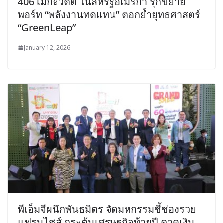
406 เมกะวัตต์ ในสหรัฐอเมริกา รุกขยาย
พอร์ท “พลังงานทดแทน” ตอกย้ำยุทธศาสตร์
“GreenLeap”
January 12, 2026
พีเอ็มจีผนึกพันธมิตร จัดมหกรรมชี้ช่องรวย
แฟรนไชส์ กระตุ้นเศรษฐกิจท้ายปี คาดเงิน