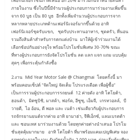
เฟอร์นิเจอร์โซนภาคเหนือ อีก 20% มาร่วมกันจำหน่ายสินค้า
ภายในงาน ซึ่งในปีนี้มีจำนวนผู้ประกอบการมาร่วมงานเพิ่มขึ้น
จาก 60 บูธ เป็น 80 บูธ อีกทั้งเพิ่มจำนวนผู้ประกอบการจาก
หลากหลายประเภทด้านเฟอร์นิเจอร์มากขึ้นด้วย อาทิ
เฟอร์นิเจอร์ชุดรับแขก, ชุดรับประทานอาหาร, ชุดครัว, ที่นอน
รวมถึงสินค้าสำหรับการตกแต่งบ้าน มาให้ผู้เข้าร่วมงานได้
เลือกช้อปกันอย่างจุใจ พร้อมโปรโมชั่นพิเศษ 30-70% ขณะ
ที่ทางผู้ประกอบการยังจัดโปรโมชั่น ลด แลก แจก แถม แบบคุ้ม
สุดๆ เพื่อกระตุ้นกำลังซื้อ
2.งาน Mid Year Motor Sale @ Chiangmai โดยครั้งนี้ มา
พร้อมคอนเซ็ปต์ “จัดใหญ่ จัดเต็ม โปรแรงเดือด เพื่อผู้ซื้อ“
เป็นการรวมผู้ประกอบการรถยนต์ 12 ค่ายดัง อาทิ โตโยต้า,
ฮอนด้า, มิตซูบิชิ, มาสด้า, ฟอร์ด, อีซูซุ, เอ็มจี, เกรทวอลล์, บี
วายดี, ไอ อ้อน, ดี พอล และ เนต้า เช่นเดียวกับผู้ประกอบการ
รถจักรยานยนต์จากค่าย อาทิ ยามาฮ่า, จีพีเอ็กซ์, แลมเบรตต้า
และ ซอนเทส มาร่วมงานด้วย โดยทุกค่ายต่างนำเสนอ โปรโม
ชั่นสุดคุ้มมากมาย อาทิ โตโยต้า ที่มาพร้อมแคมเปญพิเศษ จอง
รถทุกรุ่นภายในงาน รับบัตรน้ำมัน 2,000 บาท ผ่อนเริ่มต้นเพียง