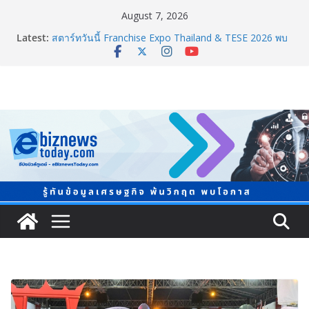
August 7, 2026
8.8 “ซูเลียน” รวมพลังนักธุรกิจทั่วประเทศ จัดประชุมใหญ่
Latest:
แห่งปี พบ CEO “ดร.ปิยะวัฒน์” ถ่ายทอดวิสัยทัศน์ธุรกิจ
พร้อมฟรีคอนเสิร์ต “โชค รถแห่” ยกวง
สตาร์ทวันนี้ Franchise Expo Thailand & TESE 2026 พบ
ทัพธุรกิจ&แฟรนไชส์ ซัพพลายเออร์สินค้า ลดใหญ่กว่า
250 บูธ คาดเงินสะพัด 220 ลบ.
อลิอันซ์ อยุธยา ส่งเสริมคนไทยเตรียมพร้อมรับมือวิกฤต
เปิดพื้นที่ “Level Up the Care by Allianz Ayudhya
นิทรรศการยกระดับ…ความเป็นห่วง” ในงาน Hug
HeartYai
Guangzhou Yinghao School เผยวิสัยทัศน์การศึกษาที่
พร้อมรับอนาคต
TCMA จับมือแคนาดา ดันเทคโนโลยีดักจับคาร์บอนเครื่อง
แรกในไทย ปูทางอุตสาหกรรมปูนซีเมนต์สู่ Net Zero 2050