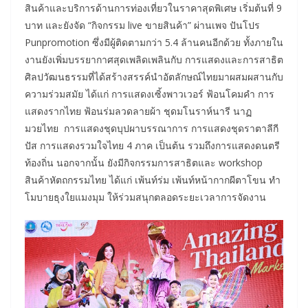
สินค้าและบริการด้านการท่องเที่ยวในราคาสุดพิเศษ เริ่มต้นที่ 9
บาท และยังจัด “กิจกรรม live ขายสินค้า” ผ่านเพจ ปันโปร
Punpromotion ซึ่งมีผู้ติดตามกว่า 5.4 ล้านคนอีกด้วย ทั้งภายใน
งานยังเพิ่มบรรยากาศสุดเพลิดเพลินกับ การแสดงและการสาธิต
ศิลปวัฒนธรรมที่ได้สร้างสรรค์นำอัตลักษณ์ไทยมาผสมผสานกับ
ความร่วมสมัย ได้แก่ การแสดงเซิ้งพาวเวอร์ ฟ้อนโคมคำ การ
แสดงรากไทย ฟ้อนร่มลวดลายผ้า ชุดมโนราห์นารี นาฏ
มวยไทย การแสดงชุดบุปผาบรรณาการ การแสดงชุดราตาลีกี
ปัส การแสดงรวมใจไทย 4 ภาค เป็นต้น รวมถึงการแสดงดนตรี
ท้องถิ่น นอกจากนั้น ยังมีกิจกรรมการสาธิตและ workshop
สินค้าหัตถกรรมไทย ได้แก่ เพ้นท์ร่ม เพ้นท์หน้ากากผีตาโขน ทำ
โมบายธุงใยแมงมุม ให้ร่วมสนุกตลอดระยะเวลาการจัดงาน