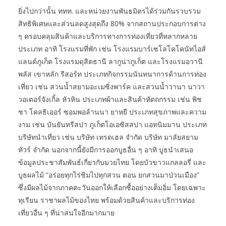
ยิ่งไปกว่านั้น ททท. และหน่วยงานพันธมิตรได้ร่วมกันรวบรวม
สิทธิพิเศษและส่วนลดสูงสุดถึง 80% จากสถานประกอบการต่าง
ๆ ครอบคลุมสินค้าและบริการทางการท่องเที่ยวที่หลากหลาย
ประเภท อาทิ โรงแรมที่พัก เช่น โรงแรมบาร์เซโล่โคโคนัทไอส์
แลนด์ภูเก็ต โรงแรมดุสิตธานี ลากูน่าภูเก็ต และโรงแรมอวานี
พลัส เขาหลัก รีสอร์ท ประเภทกิจกรรมนันทนาการด้านการท่อง
เที่ยว เช่น สวนน้ำสยามอะเมซิ่งพาร์ค และสวนน้ำวานา นาวา
วอเตอร์จังเกิ้ล หัวหิน ประเภทผ้าและสินค้าหัตถกรรม เช่น พิช
ชา โคลธิเออร์ ซอมพอล้านนา ยาหยี ประเภทสุขภาพและความ
งาม เช่น บันยันทรีสปา ภูเก็ตโอเอซิสสปา แอทนิมมาน ประเภท
บริษัทนำเที่ยว เช่น บริษัท เทรดเฮล จำกัด บริษัท มาลัยสยาม
ทัวร์ จำกัด นอกจากนี้ยังมีการออกบูธอื่น ๆ อาทิ บูธนำเสนอ
ข้อมูลประชาสัมพันธ์เกี่ยวกับมวยไทย โดยบัวขาวแกลลอรี่ และ
บูธผลไม้ “อร่อยทุกไร่ชิมไปทุกสวน ตอน ยกสวนมาป่วนเมือง”
ซึ่งมีผลไม้จากภาคตะวันออกให้เลือกซื้ออย่างเต็มอิ่ม โดยเฉพาะ
ทุเรียน ราชาผลไม้ของไทย พร้อมด้วยสินค้าและบริการท่อง
เที่ยวอื่น ๆ ที่น่าสนใจอีกมากมาย