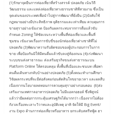
(1)รักษาจุดยืนการท่องเที่ยวที่สร้างสรรค์ ปลอดภัย เน้นวิถี
วัฒนธรรม และแหล่งท่องเที่ยวทางธรรมชาติที่สวยงาม ซึ่งเป็น
จุดเด่นของประเทศเพื่อนำไปสู่การพัฒนาที่ยั่งยืน (2)บังคับใช้
กฎหมายอย่างมีประสิทธิภาพ ยุติธรรมและเท่าเทียม ควบคุมการ
ขายสุราอย่างเข้มงวด ป้องกันผลกระทบจากการดื่มแล้วขับ
กำหนด Zoning ให้ชัดเจนระหว่างพื้นที่ท่องเที่ยวและพื้นที่
ชุมชน เข้มงวดเรื่องการขับขี่ของนักท่องเที่ยวต่างชาติที่ไม่
ปลอดภัย (3)พัฒนาความรับผิดชอบของผู้ประกอบการในการ
ขาย เพื่อป้องกันมิให้มีคนดื่มแล้วขับลงสู่ท้องถนน (4)เร่งพัฒนา
ระบบขนส่งสาธารณะ ส่งเสริมธุรกิจขนส่งสาธารณะบน
Platform Online ให้ครอบคลุม ทั้งพื้นที่เมืองและชนบท เพื่อพา
คนดื่มเดินทางกลับบ้านอย่างปลอดภัย (5)ตั้งคณะทำงานศึกษา
วิจัยผลกระทบที่จะมีต่อสังคมก่อนตัดสินใจขยายเวลา และผลสืบ
เนื่องจากนโยบายลดทอนการควบคุมสุราอย่างรอบคอบ (6)ส่ง
เสริมงานเทศกาลอาหารปลอดภัย ไม่มีแอลกอฮอล์ ซึ่งพิสูจน์
แล้วว่ามีผลต่อการกระตุ้นเศรษฐกิจได้มากกว่า เนื่องจากไม่ต้อง
กังวลเรื่องทะเลาะวิวาทและอุบัติเหตุ อาทิ จัดให้มี Big Event/
งาน Expo ด้านการท่องเที่ยวหรืออาหาร ยกระดับสตรีทฟู้ด ฮา