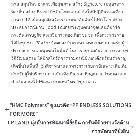
ลาล สมุนไพร อาหารเพื่อสุขภาพ สร้าง Signature เมนูอาหาร
ท้องถิ่น สร้าง Brand มิชลินไทยแลนด์ จัดให้มีปฏิทินท่องเที่ยว-
อาหาร 12 เดือนทุกจังหวัดเร่งประชาสัมพันธ์ไปทั่วโลก สร้าง
ประสบการณ์ผ่าน Food Tourism (7)พัฒนาจุดแลนด์มาร์ค
กระตุ้นเศรษฐกิจ ส่งเสริมการท่องเที่ยวชุมชน เพื่อกระจายราย
ได้ถึงชุมชน (8)สร้างข้อตกลงร่วมระหว่างหน่วยงานภาครัฐ ผู้
ประกอบการและชุมชนในพื้นที่ ในการอยู่ร่วมกันด้วยการเคารพ
วิถีวัฒนธรรม ให้มีกลไกจัดการร่วมกรณีมีเหตุเดือดร้อนรำคาญ
เกิดขึ้นในพื้นที่ (9)พิจารณาแนวทางการเก็บภาษีเฉพาะเพิ่มเติม
สำหรับผู้ใช้บริการสถานบันเทิงเกินเวลาที่กฎหมายกำหนด และ
นำเงินส่วนนี้ไปพัฒนาประเทศ” ดร.วิฑูร กล่าว
“HMC Polymers” ชูแนวคิด “PP ENDLESS SOLUTIONS
FOR MORE”
CP LAND มุ่งมั่นการพัฒนาที่ยั่งยืน การันตีด้วยรางวัลด้าน
การพัฒนาที่ยั่งยืน