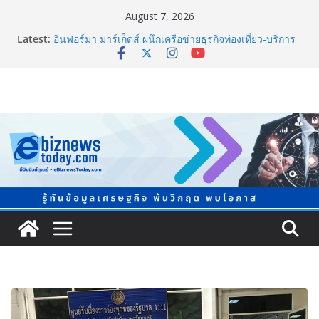
August 7, 2026
Latest:
อินฟอร์มา มาร์เก็ตส์ ผนึกเครือข่ายธุรกิจท่องเที่ยว-บริการ
จัด Food & Hospitality Thailand 2026เชื่อม 4 งานใหญ่
สร้างโอกาสธุรกิจครบวงจร
TCMA จับมือแคนาดา ดันเทคโนโลยีดักจับคาร์บอนเครื่อง
แรกในไทย ปูทางอุตสาหกรรมปูนซีเมนต์สู่ Net Zero 2050
8.8 “ซูเลียน” รวมพลังนักธุรกิจทั่วประเทศ จัดประชุมใหญ่
แห่งปี พบ CEO “ดร.ปิยะวัฒน์” ถ่ายทอดวิสัยทัศน์ธุรกิจ
พร้อมฟรีคอนเสิร์ต “โชค รถแห่” ยกวง
สตาร์ทวันนี้ Franchise Expo Thailand & TESE 2026 พบ
ทัพธุรกิจ&แฟรนไชส์ ซัพพลายเออร์สินค้า ลดใหญ่กว่า
250 บูธ คาดเงินสะพัด 220 ลบ.
Thailand LAB INTERNATIONAL 2026 ผนึก
Bio+HealthTech INTERNATIONAL และ FutureCHEM
INTERNATIONAL เปิดเวที AI ขับเคลื่อนนวัตกรรม
วิทยาศาสตร์และสุขภาพ