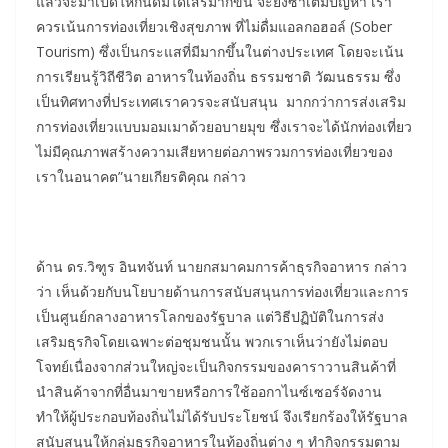
แล้วจะมาเปิดให้กินดื่มได้เสรีมากขึ้น จะยิ่งซ้ำเติมปัญหา เรา
ควรเน้นการท่องเที่ยวเชิงสุขภาพ ที่ไม่ดื่มแอลกอฮอล์ (Sober
Tourism) ซึ่งเป็นกระแสที่มีมากขึ้นในต่างประเทศ โดยจะเน้น
การเรียนรู้วิถีชีวิต อาหารในท้องถิ่น ธรรมชาติ วัฒนธรรม ซึ่ง
เป็นทิศทางที่ประเทศเราควรจะสนับสนุน มากกว่าการส่งเสริม
การท่องเที่ยวแบบมอมเมาด้วยอบายมุข ซึ่งเราจะได้นักท่องเที่ยว
ไม่มีคุณภาพสร้างความเสียหายต่อภาพรวมการท่องเที่ยวของ
เราในอนาคต”นายเกียรติคุณ กล่าว
ด้าน ดร.วิฑูร อินทจันท์ นายกสมาคมการค้าธุรกิจอาหาร กล่าว
ว่า เห็นด้วยกับนโยบายด้านการสนับสนุนการท่องเที่ยวและการ
เป็นศูนย์กลางอาหารโลกของรัฐบาล แต่วิธีปฏิบัติในการส่ง
เสริมธุรกิจโดยเฉพาะต่อชุมชนนั้น พวกเราเห็นว่ายังไม่ตอบ
โจทย์เนื่องจากส่วนใหญ่จะเป็นกิจกรรมของคาราวานสินค้าที่
นำสินค้าจากที่อื่นมาขายหรือการใช้ออกาไนซ์เซอร์จัดงาน
ทำให้ผู้ประกอบท้องถิ่นไม่ได้รับประโยชน์ จึงเรียกร้องให้รัฐบาล
สนับสนุนให้กลุ่มธุรกิจอาหารในท้องถิ่นต่าง ๆ ทำกิจกรรมตาม