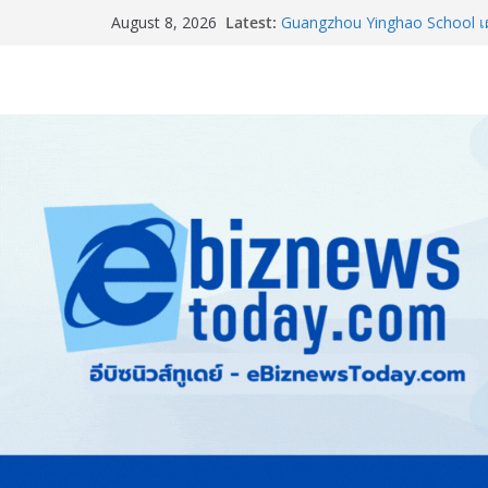
Latest:
อลิอันซ์ อยุธยา ส่งเสริมคนไทยเต
August 8, 2026
“Level Up the Care by Allia
ความเป็นห่วง” ในงาน Hug He
Guangzhou Yinghao School เผย
อนาคต
LORDNINE จัดศึกคนดังสายเกม 
the Tenth Lord” เปิดสงครามกิ
ใหม่ เฮเลนา
แพทย์เผย โรคไม่ติดต่อเรื้อรัง
ทำสูญเสียทางเศรษฐกิจมหาศาล
ภาครัฐ-เอกชนจับมือสัมมนาให
สู่สากล พร้อมชวนผู้ประกอบไท
Stone Vietnam 2026”