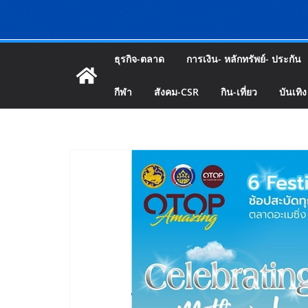
ธุรกิจ-ตลาด
การเงิน- หลักทรัพย์- ประกัน
กีฬา
สังคม-CSR
กิน-เที่ยว
บันเทิง