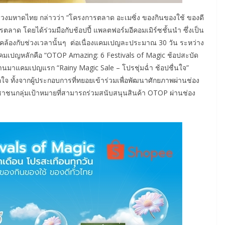
งมหาดไทย กล่าวว่า “โครงการตลาด อะเมซิ่ง ของกินของใช้ ของดี
ตลาด โดยได้ร่วมมือกับช้อปปี้ แพลตฟอร์มอีคอมเมิร์ซชั้นนำ ซึ่งเป็น
สอดคล้องกับช่วงเวลานั้นๆ ต่อเนื่องแคมเปญละประมาณ 30 วัน ระหว่าง
่อแคมเปญหลักคือ “OTOP Amazing: 6 Festivals of Magic ช้อปสะบัด
่านมาแคมเปญแรก “Rainy Magic Sale – โปรชุ่มฉ่ำ ช้อปชื่นใจ”
จ ทั้งจากผู้ประกอบการที่ทยอยเข้าร่วมเพื่อพัฒนาศักยภาพผ่านช่อง
ะชาชนกลุ่มเป้าหมายที่สามารถร่วมสนับสนุนสินค้า OTOP ผ่านช่อง