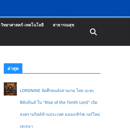
-วิทยาศาสตร์-เทคโนโลยี
สาธารณสุข
ล่าสุด
LORDNINE จัดศึกคนดังสายเกม ไทย ปะทะ
ฟิลิปปินส์ ใน "Rise of the Tenth Lord" เปิด
สงครามกิลด์ข้ามประเทศ ฉลองเซิร์ฟเวอร์ใหม่
เฮเลนา