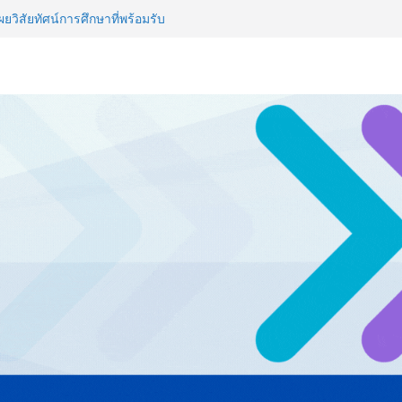
รียมพร้อมรับมือวิกฤต เปิดพื้นที่
nz Ayudhya นิทรรศการยกระดับ…
artYai
วิสัยทัศน์การศึกษาที่พร้อมรับ
ไทย ปะทะ ฟิลิปปินส์ ใน “Rise of
ลด์ข้ามประเทศ ฉลองเซิร์ฟเวอร์
 NCDs คร่าชีวิตคนไทยก่อนวัยอันควร
 1.6 ล้านล้านบาทต่อปี
ญ่ ยกระดับอุตสาหกรรมเซรามิกไทย
ยร่วมงาน “Ceramics Vietnam &