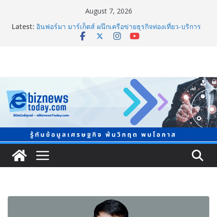
August 7, 2026
Latest:
อินฟอร์มา มาร์เก็ตส์ ผนึกเครือข่ายธุรกิจท่องเที่ยว-บริการ
จัด Food & Hospitality Thailand 2026เชื่อม 4 งานใหญ่
สร้างโอกาสธุรกิจครบวงจร
TCMA จับมือแคนาดา ดันเทคโนโลยีดักจับคาร์บอนเครื่อง
แรกในไทย ปูทางอุตสาหกรรมปูนซีเมนต์สู่ Net Zero 2050
8.8 “ซูเลียน” รวมพลังนักธุรกิจทั่วประเทศ จัดประชุมใหญ่
แห่งปี พบ CEO “ดร.ปิยะวัฒน์” ถ่ายทอดวิสัยทัศน์ธุรกิจ
พร้อมฟรีคอนเสิร์ต “โชค รถแห่” ยกวง
สตาร์ทวันนี้ Franchise Expo Thailand & TESE 2026 พบ
ทัพธุรกิจ&แฟรนไชส์ ซัพพลายเออร์สินค้า ลดใหญ่กว่า
250 บูธ คาดเงินสะพัด 220 ลบ.
Thailand LAB INTERNATIONAL 2026 ผนึก
Bio+HealthTech INTERNATIONAL และ FutureCHEM
INTERNATIONAL เปิดเวที AI ขับเคลื่อนนวัตกรรม
วิทยาศาสตร์และสุขภาพ