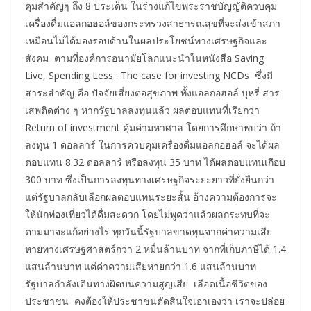
คุมสำคัญๆ ถึง 8 ประเด็น ในร่างแก้ไขพระราชบัญญัติควบคุม
เครื่องดื่มแอลกอฮอล์ของกระทรวงสาธารณสุขที่จะส่งเข้าสภา
เหมือนไม่ได้มองรอบด้านในผลประโยชน์ทางเศรษฐกิจและ
สังคม ตามที่องค์การอนามัยโลกแนะนำในหนังสือ Saving
Live, Spending Less : The case for investing NCDs ซึ่งมี
สาระสำคัญ คือ ปัจจัยเสี่ยงต่อสุขภาพ ทั้งแอลกอฮอล์ บุหรี่ สาร
เสพติดต่าง ๆ หากรัฐบาลลงทุนแล้ว ผลตอบแทนที่เรียกว่า
Return of investment คุ้มค่ามหาศาล โดยการศึกษาพบว่า ถ้า
ลงทุน 1 ดอลลาร์ ในการควบคุมเครื่องดื่มแอลกอฮอล์ จะได้ผล
ตอบแทน 8.32 ดอลลาร์ หรือลงทุน 35 บาท ได้ผลตอบแทนเกือบ
300 บาท ซึ่งเป็นการลงทุนทางเศรษฐกิจระยะยาวที่ยั่งยืนกว่า
แต่รัฐบาลกลับเลือกผลตอบแทนระยะสั้น อ้างความต้องการจะ
ให้นักท่องเที่ยวได้ดื่มสะดวก โดยไม่พูดว่าแล้วผลกระทบที่จะ
ตามมาจะแก้อย่างไร ทุกวันนี้รัฐบาลขาดทุนจากค่าความเสีย
หายทางเศรษฐศาสตร์กว่า 2 หมื่นล้านบาท จากที่เก็บภาษีได้ 1.4
แสนล้านบาท แต่ค่าความเสียหายกว่า 1.6 แสนล้านบาท
รัฐบาลกำลังเดินทางผิดบนความสูญเสีย เลือดเนื้อชีวิตของ
ประชาชน คงต้องให้ประชาชนตัดสินใจเอาเองว่า เราจะปล่อย