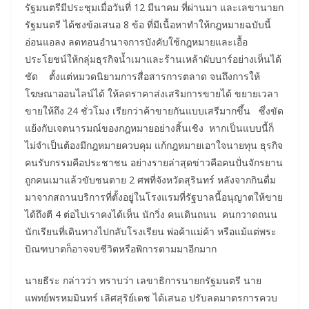
รัฐมนตรีมีประชุมเมื่อวันที่ 12 มีนาคม ที่ผ่านมา และเลขานายก
รัฐมนตรี ได้ชงข้อเสนอ 8 ข้อ ที่มีเนื้อหาทำให้กฎหมายฉบับนี้
อ่อนแอลง ลดทอนอำนาจการบังคับใช้กฎหมายและเอื้อ
ประโยชน์ให้กลุ่มธุรกิจน้ำเมาและร้านเหล้าผับบาร์อย่างเห็นได้
ชัด ตั้งแต่หมวดนิยามการสื่อสารการตลาด จนถึงการให้
โฆษณาออนไลน์ได้ ให้ลดราคาส่งเสริมการขายได้ ขยายเวลา
ขายให้ถึง 24 ชั่วโมง เรียกว่าค้าขายกันแบบเสรีมากขึ้น ซึ่งขัด
แย้งกับเจตนารมณ์ของกฎหมายอย่างสิ้นเชิง หากเป็นแบบนี้ก็
ไม่จำเป็นต้องมีกฎหมายควบคุม แก้กฎหมายเอาใจนายทุน ธุรกิจ
คนรับกรรมคือประชาชน อย่างรายล่าสุดข่าวคือคนปั่นจักรยาน
ถูกคนเมาแล้วขับชนตาย 2 ศพที่จังหวัดสุรินทร์ หลังจากกินดื่ม
มาจากสถานบริการที่ตั้งอยู่ในโรงแรมที่รัฐบาลนี้อนุญาตให้ขาย
ได้ถึงตี 4 ต่อไปเราคงได้เห็น นักวิ่ง คนเดินถนน คนกวาดถนน
นักเรียนที่เดินทางไปกลับโรงเรียน พ่อค้าแม่ค้า หรือแม้แต่พระ
บิณฑบาตก็อาจจบชีวิตหรือพิการตามมาอีกมาก
นายธีระ กล่าวว่า ทราบว่า เลขาธิการนายกรัฐมนตรี นาย
แพทย์พรหมมินทร์ เลิศสุริย์เดช ได้เสนอ ปรับลดมาตรการควบ