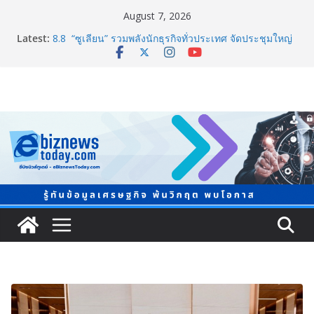
August 7, 2026
Latest:
8.8 “ซูเลียน” รวมพลังนักธุรกิจทั่วประเทศ จัดประชุมใหญ่
แห่งปี พบ CEO “ดร.ปิยะวัฒน์” ถ่ายทอดวิสัยทัศน์ธุรกิจ
พร้อมฟรีคอนเสิร์ต “โชค รถแห่” ยกวง
ภาครัฐ-เอกชนจับมือสัมมนาใหญ่ ยกระดับอุตสาหกรรมเซ
รามิกไทยสู่สากล พร้อมชวนผู้ประกอบไทยร่วมงาน
“Ceramics Vietnam & Stone Vietnam 2026”
อลิอันซ์ อยุธยา ส่งเสริมคนไทยเตรียมพร้อมรับมือวิกฤต
เปิดพื้นที่ “Level Up the Care by Allianz Ayudhya
นิทรรศการยกระดับ…ความเป็นห่วง” ในงาน Hug
HeartYai
Guangzhou Yinghao School เผยวิสัยทัศน์การศึกษาที่
พร้อมรับอนาคต
TCMA จับมือแคนาดา ดันเทคโนโลยีดักจับคาร์บอนเครื่อง
แรกในไทย ปูทางอุตสาหกรรมปูนซีเมนต์สู่ Net Zero 2050