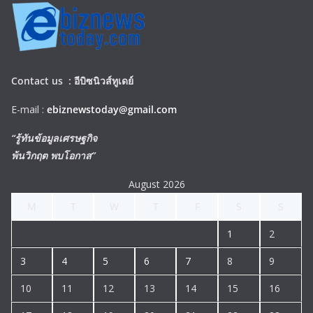
Contact us :
อีบิซนิวส์ทูเดย์
E-mail :
ebiznewstoday@gmail.com
“รู้ทันข้อมูลเศรษฐกิจ
พ้นวิกฤต พบโอกาส”
August 2026
M
T
W
T
F
S
S
1
2
3
4
5
6
7
8
9
10
11
12
13
14
15
16