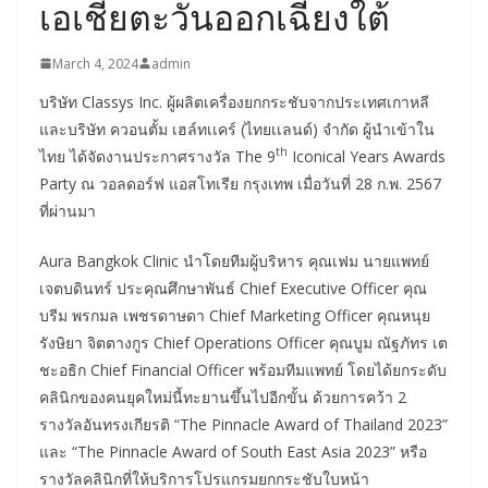
เอเชียตะวันออกเฉียงใต้
March 4, 2024
admin
บริษัท Classys Inc. ผู้ผลิตเครื่องยกกระชับจากประเทศเกาหลี
และบริษัท ควอนตั้ม เฮล์ทเเคร์ (ไทยเเลนด์) จำกัด ผู้นำเข้าใน
th
ไทย ได้จัดงานประกาศรางวัล The 9
Iconical Years Awards
Party ณ วอลดอร์ฟ แอสโทเรีย กรุงเทพ เมื่อวันที่ 28 ก.พ. 2567
ที่ผ่านมา
Aura Bangkok Clinic นำโดยทีมผู้บริหาร คุณเฟม นายแพทย์
เจตบดินทร์ ประคุณศึกษาพันธ์ Chief Executive Officer คุณ
บรีม พรกมล เพชรดาษดา Chief Marketing Officer คุณหนุย
รังษิยา จิตตางกูร Chief Operations Officer คุณบูม ณัฐภัทร เต
ชะอธิก Chief Financial Officer พร้อมทีมแพทย์ โดยได้ยกระดับ
คลินิกของคนยุคใหม่นี้ทะยานขึ้นไปอีกขั้น ด้วยการคว้า 2
รางวัลอันทรงเกียรติ “The Pinnacle Award of Thailand 2023”
และ “The Pinnacle Award of South East Asia 2023” หรือ
รางวัลคลินิกที่ให้บริการโปรแกรมยกกระชับใบหน้า