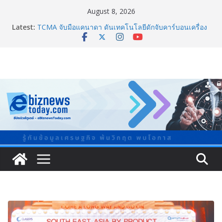
August 8, 2026
Guangzhou Yinghao School เผยวิสัยทัศน์การศึกษาที่
Latest:
พร้อมรับอนาคต
TCMA จับมือแคนาดา ดันเทคโนโลยีดักจับคาร์บอนเครื่อง
แรกในไทย ปูทางอุตสาหกรรมปูนซีเมนต์สู่ Net Zero 2050
แพทย์เผย โรคไม่ติดต่อเรื้อรัง NCDs คร่าชีวิตคนไทยก่อน
วัยอันควร ทำสูญเสียทางเศรษฐกิจมหาศาล 1.6 ล้านล้าน
บาทต่อปี
ภาครัฐ-เอกชนจับมือสัมมนาใหญ่ ยกระดับอุตสาหกรรมเซ
รามิกไทยสู่สากล พร้อมชวนผู้ประกอบไทยร่วมงาน
“Ceramics Vietnam & Stone Vietnam 2026”
อลิอันซ์ อยุธยา ส่งเสริมคนไทยเตรียมพร้อมรับมือวิกฤต
เปิดพื้นที่ “Level Up the Care by Allianz Ayudhya
นิทรรศการยกระดับ…ความเป็นห่วง” ในงาน Hug
HeartYai