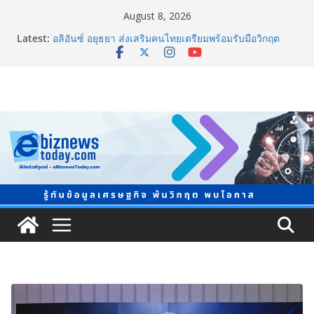
August 8, 2026
ภาครัฐ-เอกชนจับมือสัมมนาใหญ่ ยกระดับอุตสาหกรรมเซ
Latest:
รามิกไทยสู่สากล พร้อมชวนผู้ประกอบไทยร่วมงาน
“Ceramics Vietnam & Stone Vietnam 2026”
อลิอันซ์ อยุธยา ส่งเสริมคนไทยเตรียมพร้อมรับมือวิกฤต
เปิดพื้นที่ “Level Up the Care by Allianz Ayudhya
นิทรรศการยกระดับ…ความเป็นห่วง” ในงาน Hug
HeartYai
ยิ่งใหญ่ Thailand e-Commerce Expo 2026 ผนึกกว่า 50
พันธมิตร ปั้นผู้ประกอบการไทยสู่ตลาดโลก คาดเงินสะพัด
กว่า 300 ล้านบาท
LORDNINE จัดศึกคนดังสายเกม ไทย ปะทะ ฟิลิปปินส์ ใน
“Rise of the Tenth Lord” เปิดสงครามกิลด์ข้ามประเทศ
ฉลองเซิร์ฟเวอร์ใหม่ เฮเลนา
แพทย์เผย โรคไม่ติดต่อเรื้อรัง NCDs คร่าชีวิตคนไทยก่อน
วัยอันควร ทำสูญเสียทางเศรษฐกิจมหาศาล 1.6 ล้านล้าน
บาทต่อปี