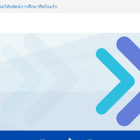
รียมพร้อมรับมือวิกฤต เปิดพื้นที่
nz Ayudhya นิทรรศการยกระดับ…
artYai
วิสัยทัศน์การศึกษาที่พร้อมรับ
ไทย ปะทะ ฟิลิปปินส์ ใน “Rise of
ลด์ข้ามประเทศ ฉลองเซิร์ฟเวอร์
 NCDs คร่าชีวิตคนไทยก่อนวัยอันควร
 1.6 ล้านล้านบาทต่อปี
ญ่ ยกระดับอุตสาหกรรมเซรามิกไทย
ยร่วมงาน “Ceramics Vietnam &