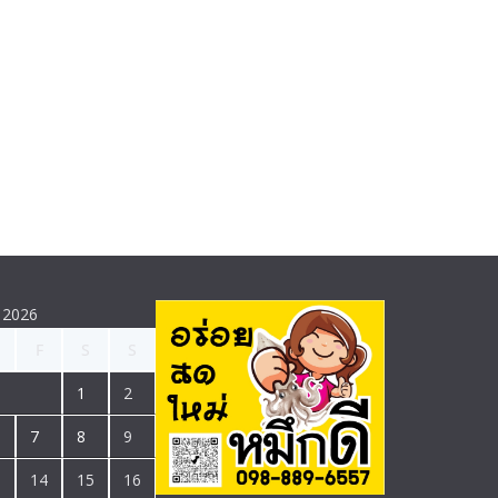
 2026
F
S
S
1
2
7
8
9
3
14
15
16