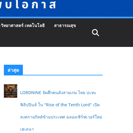
-วิทยาศาสตร์-เทคโนโลยี
สาธารณสุข
ล่าสุด
LORDNINE จัดศึกคนดังสายเกม ไทย ปะทะ
ฟิลิปปินส์ ใน "Rise of the Tenth Lord" เปิด
สงครามกิลด์ข้ามประเทศ ฉลองเซิร์ฟเวอร์ใหม่
เฮเลนา