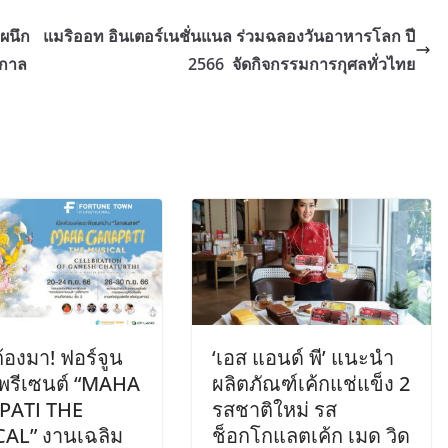
 ผนึก
แมริออท อินเตอร์เนชั่นแนล ร่วมฉลองวันอาหารโลก ปี
ศกาล
2566 จัดกิจกรรมการกุศลทั่วไทย
้องมา! ฟอร์จูน
‘เอส แอนด์ พี’ แนะนำ
 พรีเซนต์ “MAHA
ผลิตภัณฑ์เค้กแช่แข็ง 2
PATI THE
รสชาติใหม่ รส
AL” งานเฉลิม
ช็อกโกแลตเค้ก เมด วิด