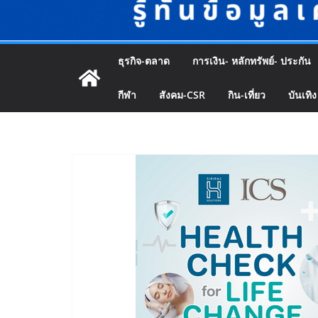
ธุรกิจ-ตลาด
การเงิน- หลักทรัพย์- ประกัน
กีฬา
สังคม-CSR
กิน-เที่ยว
บันเทิง