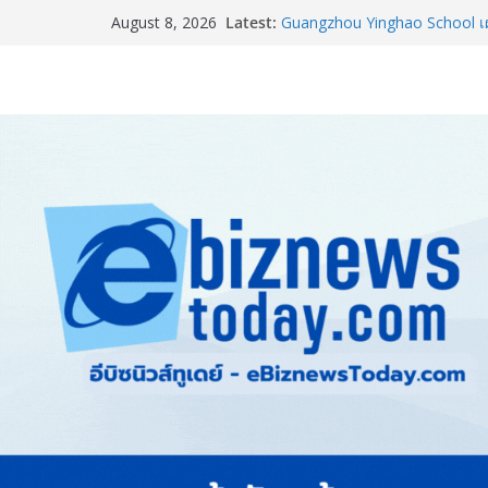
อลิอันซ์ อยุธยา ส่งเสริมคนไทยเต
Latest:
August 8, 2026
“Level Up the Care by Allia
ความเป็นห่วง” ในงาน Hug He
Guangzhou Yinghao School เผย
อนาคต
LORDNINE จัดศึกคนดังสายเกม 
the Tenth Lord” เปิดสงครามกิ
ใหม่ เฮเลนา
แพทย์เผย โรคไม่ติดต่อเรื้อรัง
ทำสูญเสียทางเศรษฐกิจมหาศาล
ภาครัฐ-เอกชนจับมือสัมมนาให
สู่สากล พร้อมชวนผู้ประกอบไท
Stone Vietnam 2026”