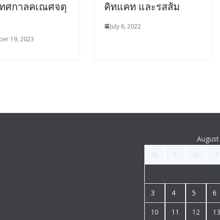
ทศกาลคเณศจตุ
คิทแคท และรสส้ม
July 6, 2022
er 19, 2023
August
M
T
W
T
3
4
5
6
10
11
12
1