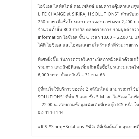
ไอซีเอส ไลฟ์สไตล์ คอมเพล็กซ์ มอบความคุ้มค่าและสุขภา
LIFE CHANGE at SIRIRAJ H SOLUTIONS” สำหรับสมาช
250 บาท เมื่อซื้อโปรแกรมตรวจสุขภาพ ครบ 2,400 บาทข
จำนวนทั้งสิ้น 800 รางวัล ตลอดรายการ รวมมูลค่ากว่
Information ไอซีเอส ชั้น G เวลา 10.00 – 22.00 น. แ
ได้ที่ ไอซีเอส และไอคอนสยามในร้านค้าที่ร่วมรายการ
พิเศษยิ่งขึ้น รับการตรวจวิเคราะห์สภาพผิวหน้าด้วยเค
ร่วมการ และสิทธิพิเศษเพิ่มเติมเมื่อซื้อโปรแกรมนวดไทย
6,000 บาท ตั้งแต่วันนี้ – 31 ธ.ค. 66
ผู้ที่สนใจใช้บริการของทั้ง 2 คลินิกใหม่ สามารถมาใช
SOLUTIONS” ที่ชั้น 5 และ ชั้น 5 M ณ ไอซีเอส ไลฟ์ส
– 22.00 น. สอบถามข้อมูลเพิ่มเติมที่เฟสบุ๊ก ICS หรือ
02-414-1144
#ICS #SirirajHSolutions #ชีวิตดีดีเริ่มต้นด้วยสุขภา